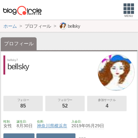
MENU
ホーム
プロフィール
bellsky
プロフィール
bellsky7
bellsky
フォロー
フォロワー
参加サークル
85
52
4
性別
誕生日
住所
入会日
女性
8月30日
神奈川県
横浜市
2019年05月29日