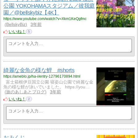
公園 YOKOHAMAスタジアム／彼我庭
園／@bellskybiz【4K】
https://www.youtube.com/watch?v=Xkm1KeQgfmc
BellskyBiz
3年前
いいね！
5
綺麗な金魚の様な鯉 #shorts
https://ameblo.jp/ha-i/entry-12796170894.html
富士箱根伊豆国立公園 寝姿山公園で綺麗な金
魚の様な鯉が泳いでいました。 https://you…
旅のあしあとブログ
3年前
いいね！
2
おみくじ