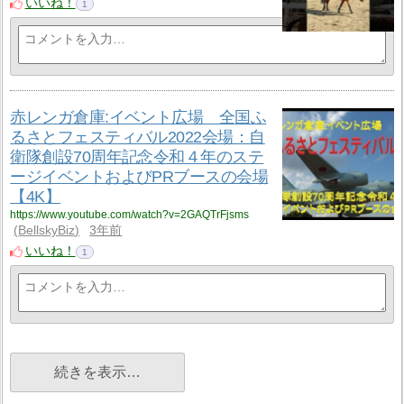
いいね！
1
赤レンガ倉庫:イベント広場 全国ふ
るさとフェスティバル2022会場：自
衛隊創設70周年記念令和４年のステ
ージイベントおよびPRブースの会場
【4K】
https://www.youtube.com/watch?v=2GAQTrFjsms
BellskyBiz
3年前
いいね！
1
続きを表示…