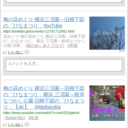
梅の花めぐり 横浜三渓園～旧柳下邸
の「ひなまつり」YouTube
https://ameblo.jp/ha-i/entry-12791712662.html
花めぐり 梅の花めぐり 横浜三渓園～旧柳下邸
の「ひなまつり」 横浜 三渓園～根岸なつかし
公園 旧柳…
旅のあしあとブログ
3年前
いいね！
0
梅の花めぐり 横浜三渓園～旧柳下邸
の「ひなまつり」横浜 三渓園～根岸
なつかし公園 旧柳下邸の「ひなまつ
り」【4K】 @BellskyBiz
https://www.youtube.com/watch?v=zwA52Xjgkm4
BellskyBiz
3年前
いいね！
0