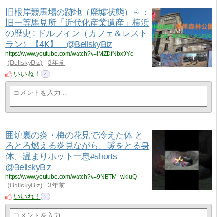
旧根岸競馬場の跡地（廃墟状態）～：
旧一等馬見所「近代化産業遺産」横浜
の歴史 : ドルフィン（カフェ＆レスト
ラン）【4K】 @BellskyBiz
https://www.youtube.com/watch?v=iMZDfNbx9Yc
BellskyBiz
3年前
いいね！
4
囲炉裏の炎・梅の花見で冷えた体 と
ろとろ燃える炎見ながら、暖をとる身
体、温まりホット一息#shorts
@BellskyBiz
https://www.youtube.com/watch?v=9NBTM_wkluQ
BellskyBiz
3年前
いいね！
2