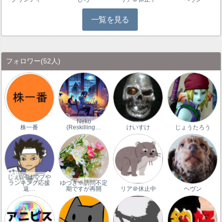
一覧を見る
フォロワー
(52人)
Neko
株一番
(Reskilling…
けいすけ
じょうたろう
じぇい(はてブや
ランキング応援
ゆづき※訪問不定
返…
期ですが再開
リア＠休止中
ヘヴン