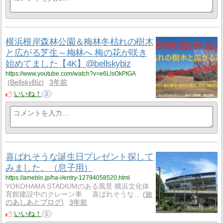
横浜根岸森林公園＆梅林冬枯れの樹木
と広がる芝生～梅林へ 梅の花が咲き
始めてました【4K】@bellskybiz
https://www.youtube.com/watch?v=e6LlsOkPtGA
BellskyBiz
3年前
いいね！
2
喜ばれそうな誕生日プレゼント探して
みました。（息子用）
https://ameblo.jp/ha-i/entry-12794058520.html
YOKOHAMA STADIUMのある風景 横浜文化体
育館建設中のクレーン車 喜ばれそうな…
旅
のあしあとブログ
3年前
いいね！
1