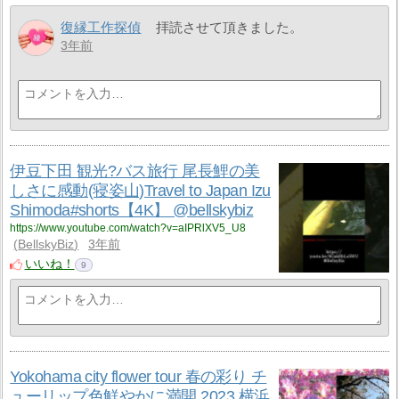
復縁工作探偵
拝読させて頂きました。
3年前
伊豆下田 観光?バス旅行 尾長鯉の美
しさに感動(寝姿山)Travel to Japan Izu
Shimoda#shorts【4K】 @bellskybiz
https://www.youtube.com/watch?v=aIPRlXV5_U8
BellskyBiz
3年前
いいね！
9
Yokohama city flower tour 春の彩り チ
ューリップ色鮮やかに満開 2023 横浜