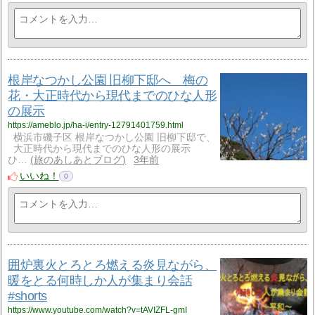
根岸なつかし公園 旧柳下邸へ 梅の
花・大正時代から現代までのひな人形
の展示
https://ameblo.jp/ha-i/entry-12791401759.html
横浜市磯子区 根岸なつかし公園 旧柳下邸で、
大正時代から現代までのひな人形の展示
ひ…
旅のあしあとブログ
3年前
いいね！
0
囲炉裏火とろとろ燃える炎見ながら、
暖をとる何時しか人が集まり会話
#shorts
https://www.youtube.com/watch?v=tAVIZFL-gmI