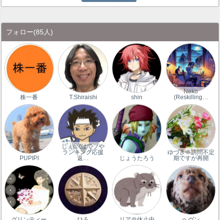
フォロー
(85人)
Neko
株一番
T.Shiraishi
shin
(Reskilling…
じぇい(はてブや
ランキング応援
ゆづき※訪問不定
PUPIPI
返…
じょうたろう
期ですが再開
グリンティー
ひろ
リア＠休止中
ヘヴン