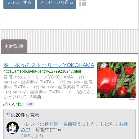
フォローする
メッセージを送る
更新記事
春 花々のストーリー／YOKOHAMA
https://ameblo.jp/ha-i/entry-12799230947.html
春 花々のストーリー／YOKOHAMA (c)
bellsky - 画像素材 PIXTA - (c) bellsky - 画像
素材 PIXTA - (c) bellsky - 画像素材 PIXTA -
(c) bellsky - 画像素材 PIXTA - (…
旅のあし
あとブログ
3年前
いいね！
40
前の20件を表示
トレンドの通り道 名前変えました、しばらくお休
み中
応援中(*^^)v
2年9ヶ月前