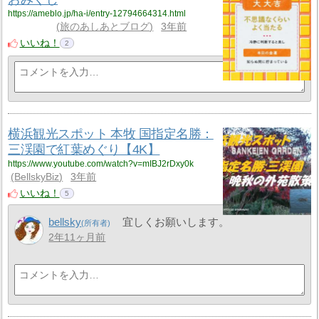
https://ameblo.jp/ha-i/entry-12794664314.html
旅のあしあとブログ
3年前
いいね！
2
横浜観光スポット 本牧 国指定名勝：
三渓園で紅葉めぐり【4K】
https://www.youtube.com/watch?v=mIBJ2rDxy0k
BellskyBiz
3年前
いいね！
5
bellsky
宜しくお願いします。
2年11ヶ月前