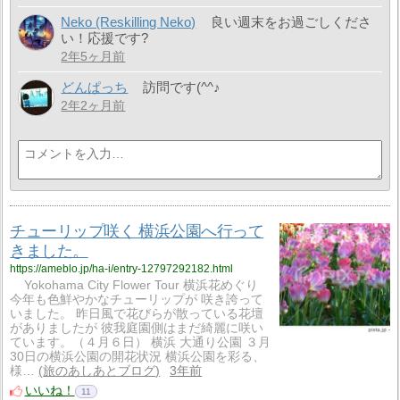
Neko (Reskilling Neko)
良い週末をお過ごしくださ
い！応援です?
2年5ヶ月前
どんぱっち
訪問です(^^♪
2年2ヶ月前
チューリップ咲く 横浜公園へ行って
きました。
https://ameblo.jp/ha-i/entry-12797292182.html
Yokohama City Flower Tour 横浜花めぐり
今年も色鮮やかなチューリップが 咲き誇って
いました。 昨日風で花びらが散っている花壇
がありましたが 彼我庭園側はまだ綺麗に咲い
ています。（４月６日） 横浜 大通り公園 ３月
30日の横浜公園の開花状況 横浜公園を彩る、
様…
旅のあしあとブログ
3年前
いいね！
11