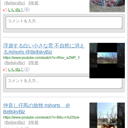
BellskyBiz
3年前
いいね！
0
浮遊する白い小さな雲 不自然に消え
る#shorts @BellskyBiz
https://www.youtube.com/watch?v=lRev_aZWP_Y
BellskyBiz
3年前
いいね！
1
仲良し仔馬の放牧 #shorts ＠
BellskyBiz
https://www.youtube.com/watch?v=B8u-nYuO5yw
BellskyBiz
3年前