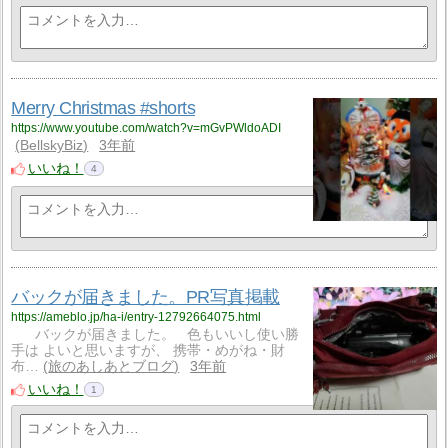
Merry Christmas #shorts
https://www.youtube.com/watch?v=mGvPWldoADI
BellskyBiz
3年前
いいね！
4
バックが届きました。PR写真掲載
https://ameblo.jp/ha-i/entry-12792664075.html
バックが届きました。 色もいいし使い勝
手は よいと思いますが、 携帯・めがね・財
布…
旅のあしあとブログ
3年前
いいね！
1