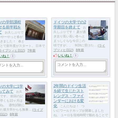
ツの学部課程
ドイツの大学での2
ける前半戦を
学期目を終えて
お
て
久しぶりです！ 夏が過
お久しぶりで
ぎ去り長い長い冬へと
いやーやっと春が
まっしぐらな今日この
きました！ 春と
頃ですが、、 9/28に受けた…
ライ
とで新年度がスタート。 日本で
プツィヒ日記
8年前
ライプツィヒ日記
7年前
いいね！
いね！
3
3
2年間のドイツ生活
ツの大学に1学
を経て生じたスト
ってみて
お久
レングス・ファイ
です。 前回の記
ンダーにおける変
早くも10ヶ月ほ
ね。 適性試験に
化
こんにちは！ つ
た後大学からも無事…
ライプ
いにワールドカップが開幕しました
日記
8年前
ね。 ユーロを現地時間で観れることで