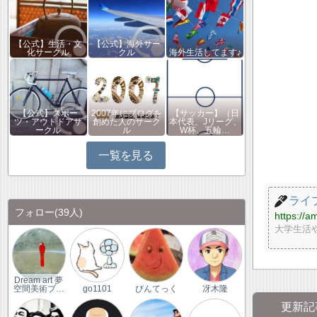
【公式】生活・文
【公式】海外サー
化サークル
クル
海外生活してます♪
【公式】スポー
2007年にブログを
【サッカー】（日
ツ・アウトドアサ
創めた人のサーク
本代表、Jリーグ、
ークル
ル
W杯、五輪…
一覧を見る
ライ
フォロー
(39人)
https://a
大学生活
Dream art 夢
空間美術ブ…
go1101
びんてっく
冴木隆
更新記