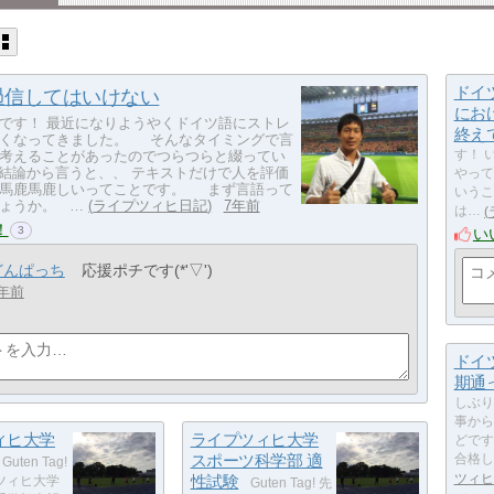
ドイ
過信してはいけない
にお
です！ 最近になりようやくドイツ語にストレ
終え
なくなってきました。 そんなタイミングで言
考えることがあったのでつらつらと綴ってい
す！ 
結論から言うと、、 テキストだけで人を評価
やって
て馬鹿馬鹿しいってことです。 まず言語って
いうこ
ょうか。 …
ライプツィヒ日記
7年前
は…
！
3
い
どんぱっち
応援ポチです(*'▽')
年前
ドイ
期通
しぶり
事から
ィヒ大学
ライプツィヒ大学
どです
スポーツ科学部 適
合格し
Guten Tag!
ツィヒ
性試験
ツィヒ大学
Guten Tag! 先