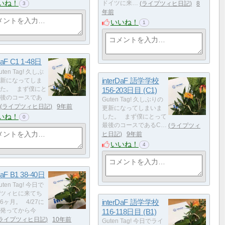
いね！
ドイツに来…
ライプツィヒ日記
8
3
年前
いいね！
1
DaF C1 1-48日
uten Tag! 久しぶ
interDaF 語学学校
新になってしま
た。 まず僕にと
156-203日目 (C1)
後のコースであ
Guten Tag! 久しぶりの
ライプツィヒ日記
9年前
更新になってしまいま
いね！
した。 まず僕にとって
0
最後のコースであるC…
ライプツィ
ヒ日記
9年前
いいね！
4
DaF B1 38-40日
uten Tag! 今日で
ツィヒに来てち
interDaF 語学学校
6ヶ月。 4/27に
発ってから今
116-118日目 (B1)
ライプツィヒ日記
10年前
Guten Tag! 今日でライ