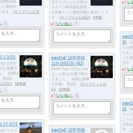
い
系学部志望
日ライプツィヒ大学の
した適性試
スポーツ科学部志望者
てきま…
ライプツィヒ日
を対象とした適性試験に参加してき
ま…
ライプツィヒ日記
9年前
！
いいね！
2
5
inter
目
G
りの更
いまし
B2 1-37日
interDaF 語学学校
って最
119-155日目 (B2)
るC…
Tag! 11月か
い
B2も先週で
Guten Tag! 11月から始
た。 結果は
まったB2も先週で終わ
 筆記9…
りました。 結果は無事
ィヒ日記
10年前
に合格。 筆記9…
ライプツィヒ日
！
記
10年前
1
いいね！
11
inter
目
G
ライプ
ょうど
B1 27-37日
日本を
interDaF 語学学校
日…
Tag! こちら