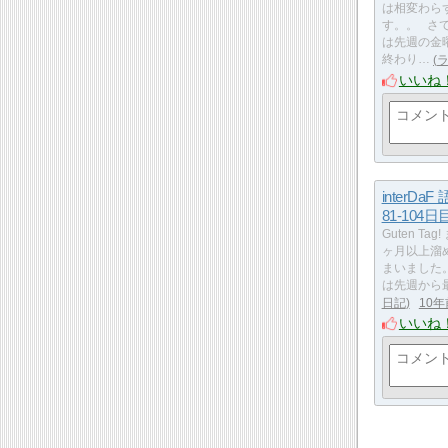
は相変わら
す。。 さて
は先週の金
終わり…
いいね
interDa
81-104日目
Guten Ta
ヶ月以上溜
まいました
は先週から
日記
10年
いいね