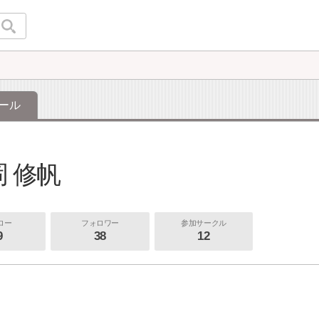
ール
 修帆
ロー
フォロワー
参加サークル
9
38
12