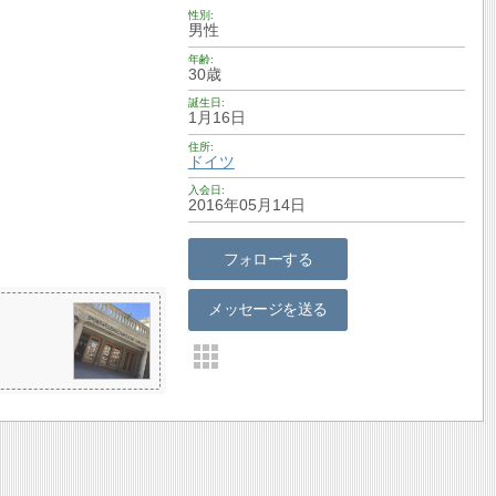
性別
男性
年齢
30歳
誕生日
1月16日
住所
ドイツ
入会日
2016年05月14日
フォローする
メッセージを送る