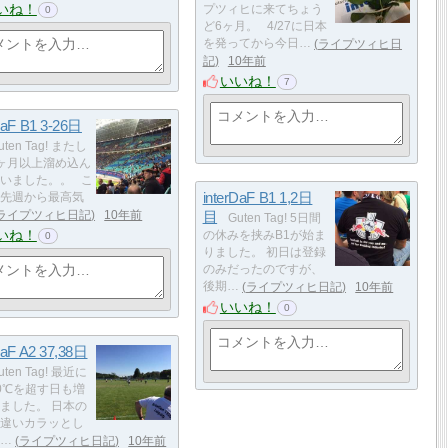
いね！
プツィヒに来てちょう
0
ど6ヶ月。 4/27に日本
を発ってから今日…
ライプツィヒ日
記
10年前
いいね！
7
DaF B1 3-26日
uten Tag! またし
ヶ月以上溜め込ん
いました。。 こ
interDaF B1 1,2日
先週から最高気
ライプツィヒ日記
10年前
目
Guten Tag! 5日間
いね！
の休みを挟みB1が始ま
0
りました。 初日は登録
のみだったのですが、
後期…
ライプツィヒ日記
10年前
いいね！
0
DaF A2 37,38日
uten Tag! 最近に
0℃を超す日も増
ました。 日本の
違いカラッとし
…
ライプツィヒ日記
10年前