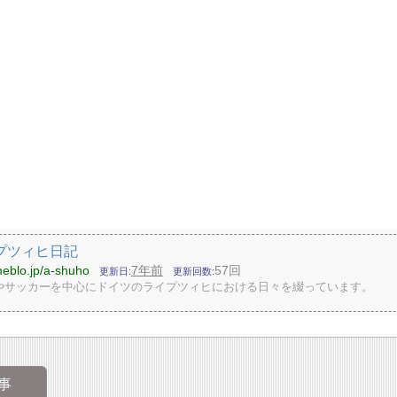
プツィヒ日記
meblo.jp/a-shuho
7年前
57回
更新日
更新回数
やサッカーを中心にドイツのライプツィヒにおける日々を綴っています。
事