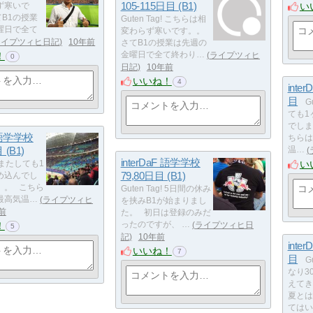
105-115日目 (B1)
い
ず寒いで
B1の授業
Guten Tag! こちらは相
曜日で全て
変わらず寒いです。。
ライプツィヒ日記
10年前
さてB1の授業は先週の
！
金曜日で全て終わり…
ライプツィヒ
0
日記
10年前
いいね！
4
inter
目
G
ても1
でしま
F 語学学校
ちらは
 (B1)
温…
interDaF 語学学校
い
g! またしても1
79,80日目 (B1)
め込んでし
。。 こちら
Guten Tag! 5日間の休み
最高気温…
ライプツィヒ
を挟みB1が始まりまし
前
た。 初日は登録のみだ
！
ったのですが、 …
ライプツィヒ日
5
記
10年前
inter
いいね！
7
目
G
なり3
えてき
夏とは
てはい