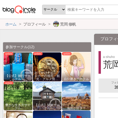
ホーム
プロフィール
荒岡 修帆
プロフィ
参加サークル
(12)
a-shuho
荒岡
おでかけナビ：ブ
【公式】旅行サー
ロガーの地元・観
クル
光・グルメ情…
自分磨きサークル
フォ
3
豊かな生き方サー
【公式】関東サー
クル
クル
海外が好き！