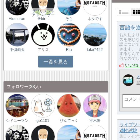
サプリメント
アドバイザー
Atomuran
＠hir…
そら
ネタです
言語を
お久しぶり
スを感じ
語について
きます。 
不倶戴天
アリス
Ria
take7422
するなん
何なのでし
一覧を見る
いいね
4
フォロワー
(38人)
シドニーマン
go1101
びんてっく
冴木隆
ライプツ
適性試験
先日ライプ