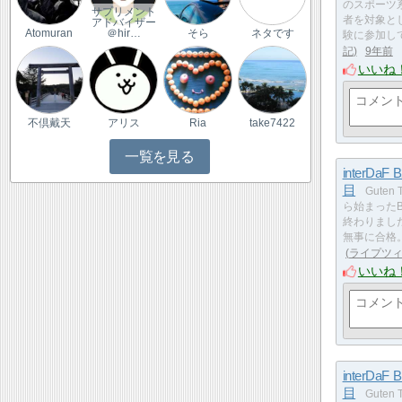
のスポーツ
サプリメント
者を対象と
アドバイザー
Atomuran
＠hir…
そら
ネタです
験に参加し
記
9年前
いいね
不倶戴天
アリス
Ria
take7422
一覧を見る
interDaF 
目
Guten 
ら始まった
終わりまし
無事に合格。
ライプツ
いいね
interDaF 
目
Guten 