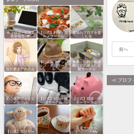
💙ブロガー応援&
【公式】料理・グ
趣味のブログを楽
更新報告♪💙
ルメサークル
しむ会
前へ
【公式】ファッシ
食事・節約・断捨
ョン・美容サーク
離などの暮らし全
自分磨きサークル
ル
般サークル
プロフ
初心者アフィリエ
【公式】社会・経
【公式】投資・マ
イター♪♪
済サークル
ネーサークル
育児サークル
【公式】育児サー
(^^♪ 〜My