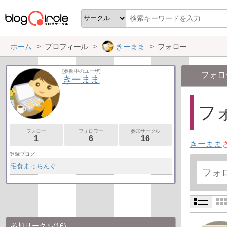
ホーム
プロフィール
きーまま
フォロー
[参照中のユーザ]
フォロ
きーまま
フォ
フォロー
フォロワー
参加サークル
1
6
16
きーまま
登録ブログ
宅食まっちんぐ
参加サークル
(16)