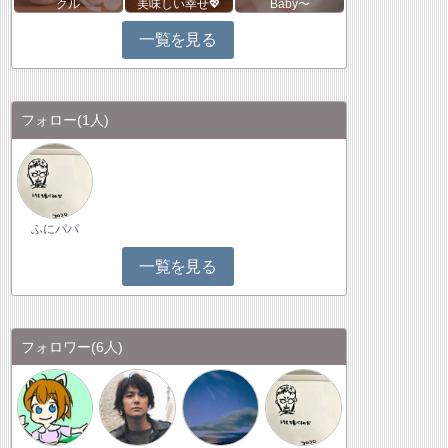
クル
美味しい幸せ💖
Baby〜
一覧を見る
フォロー
(1人)
ふにパパ
一覧を見る
フォロワー
(6人)