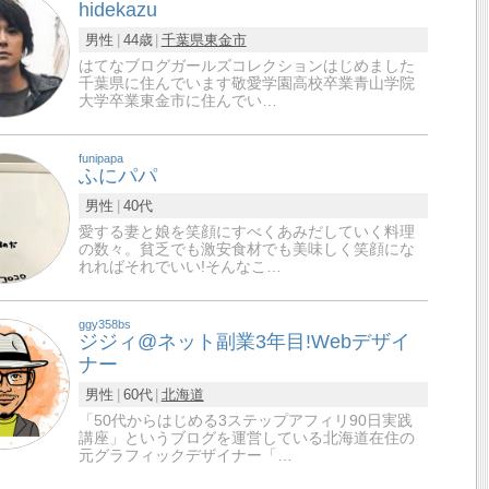
hidekazu
男性
44歳
千葉県
東金市
はてなブログガールズコレクションはじめました
千葉県に住んでいます敬愛学園高校卒業青山学院
大学卒業東金市に住んでい…
funipapa
ふにパパ
男性
40代
愛する妻と娘を笑顔にすべくあみだしていく料理
の数々。貧乏でも激安食材でも美味しく笑顔にな
れればそれでいい!そんなこ…
ggy358bs
ジジィ@ネット副業3年目!Webデザイ
ナー
男性
60代
北海道
「50代からはじめる3ステップアフィリ90日実践
講座」というブログを運営している北海道在住の
元グラフィックデザイナー「…