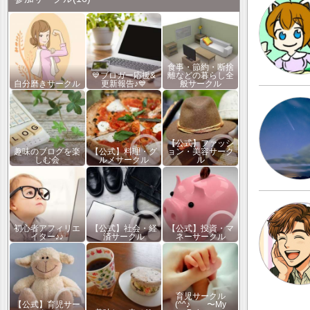
食事・節約・断捨
💙ブロガー応援&
離などの暮らし全
自分磨きサークル
更新報告♪💙
般サークル
【公式】ファッシ
趣味のブログを楽
【公式】料理・グ
ョン・美容サーク
しむ会
ルメサークル
ル
初心者アフィリエ
【公式】社会・経
【公式】投資・マ
イター♪♪
済サークル
ネーサークル
育児サークル
【公式】育児サー
(^^♪ 〜My