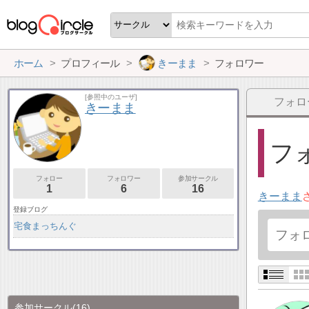
ホーム
プロフィール
きーまま
フォロワー
[参照中のユーザ]
フォロ
きーまま
フォ
フォロー
フォロワー
参加サークル
1
6
16
きーまま
登録ブログ
宅食まっちんぐ
参加サークル
(16)