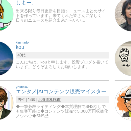
しよー。
出来る限り毎日更新を目指すニュースまとめサイ
トを作っています。来てくれた皆さんに楽しく
日々のニュースを紹介出来たらいい…
kimmado
kou
40代
こんにちは、kouと申します。投資ブログを書いて
います。どうぞよろしくお願いします。
yoshi007
エンタメ|AIコンテンツ販売マイスター
男性
48歳
北海道
札幌市
◆一撃必殺ライティング◆本質理解でSNSなしで
も集客可能に◆コンテンツ販売で5,000万円収益化
ノウハウ◆SNS歴…