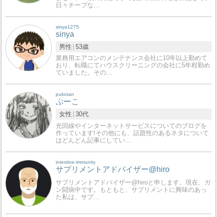
日々チープな…
sinya1275
sinya
男性
53歳
業務用エアコンのメンテナンス会社に10年以上勤めて
おり、転職にてハウスクリーニングの会社に5年程勤め
ていました。その…
pukotan
ぷーこ
女性
30代
光回線やインターネットサービスについてのブログを
作っています!その他にも、話題性のあるネタについて
はどんどん記事にしてい…
intestine-immunity
サプリメントアドバイザー@hiro
サプリメントアドバイザー@hiroと申します。現在、ガ
ン闘病中です。もともと、サプリメントに興味のあっ
た私は、サプ…