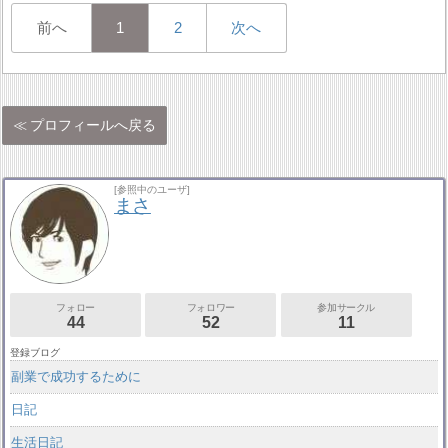
前へ
1
2
次へ
プロフィールへ戻る
[参照中のユーザ]
まさ
フォロー
フォロワー
参加サークル
44
52
11
登録ブログ
副業で成功するために
日記
生活日記