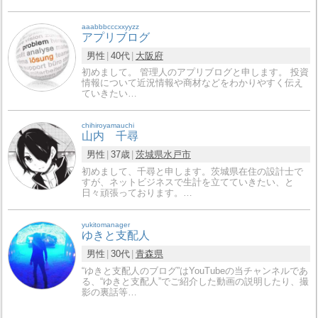
aaabbbcccxxyyzz
アプリブログ
男性
40代
大阪府
初めまして。 管理人のアプリブログと申します。 投資
情報について近況情報や商材などをわかりやすく伝え
ていきたい…
chihiroyamauchi
山内 千尋
男性
37歳
茨城県
水戸市
初めまして、千尋と申します。茨城県在住の設計士で
すが、ネットビジネスで生計を立てていきたい、と
日々頑張っております。…
yukitomanager
ゆきと支配人
男性
30代
青森県
“ゆきと支配人のブログ”はYouTubeの当チャンネルであ
る、“ゆきと支配人”でご紹介した動画の説明したり、撮
影の裏話等…