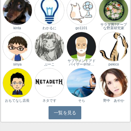
サラダ男?チープ
kinta
わかるに
go1101
な野菜研究家
サプリメントアド
sinya
ぷーこ
バイザー＠hir…
pekico
おもてなし店長
ネタです
そら
野中 あやか
一覧を見る