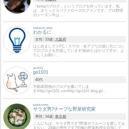
「kintaのブログ」というブログを作っています。私
は、オリックスバファローズのファンです。プロ野球
のシーズン中は…
wakaruni_blog
わかるに
女性
33歳
大阪府
はじめまして☆PC・スマホ・各アプリの使い方につい
てのブログを作成しています!始めたばかりですが、よ
ろしくお願い…
go1101
go1101
40代
不動産関係のブログを書いていま
す!http://go1101.comhttp://go1101.blog.jp/…
salad-otoko
サラダ男?チープな野菜研究家
男性
34歳
東京都
こんにちは、サラダ男です?野菜やフルーツを愛して止
まない、29歳の男性です?究極の野菜料理を目指して、