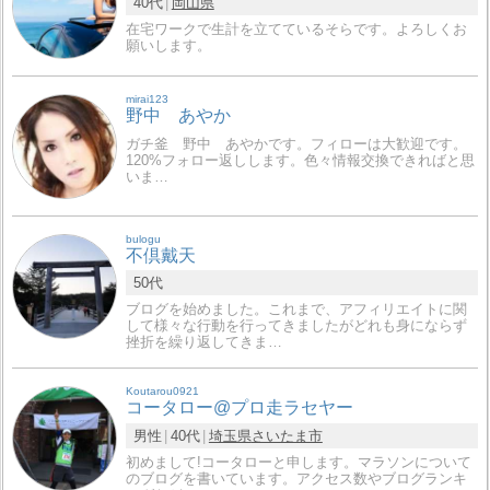
40代
岡山県
在宅ワークで生計を立てているそらです。よろしくお
願いします。
mirai123
野中 あやか
ガチ釜 野中 あやかです。フィローは大歓迎です。
120%フォロー返しします。色々情報交換できればと思
いま…
bulogu
不倶戴天
50代
ブログを始めました。これまで、アフィリエイトに関
して様々な行動を行ってきましたがどれも身にならず
挫折を繰り返してきま…
Koutarou0921
コータロー@プロ走ラセヤー
男性
40代
埼玉県
さいたま市
初めまして!コータローと申します。マラソンについて
のブログを書いています。アクセス数やブログランキ