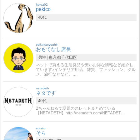
kotea02
pekico
40代
seikatsuryouhin
おもてなし店長
男性
東京都
千代田区
ネットで買える生活良品や安いお得な情報など紹介し
ています♪インテリア用品、雑貨、ファッション、グル
メ、旅行などなど。…
netadeth
ネタです
40代
2ちゃんねるで話題のスレッドまとめている
【NETADETH】http://netadeth.com/NETADET…
sorairo
そら