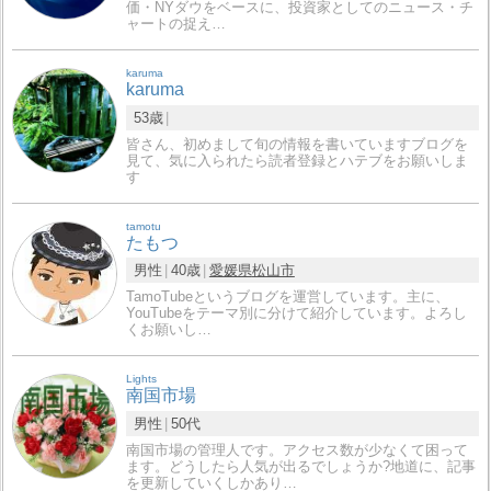
価・NYダウをベースに、投資家としてのニュース・チ
ャートの捉え…
karuma
karuma
53歳
皆さん、初めまして旬の情報を書いていますブログを
見て、気に入られたら読者登録とハテブをお願いしま
す
tamotu
たもつ
男性
40歳
愛媛県
松山市
TamoTubeというブログを運営しています。主に、
YouTubeをテーマ別に分けて紹介しています。よろし
くお願いし…
Lights
南国市場
男性
50代
南国市場の管理人です。アクセス数が少なくて困って
ます。どうしたら人気が出るでしょうか?地道に、記事
を更新していくしかあり…