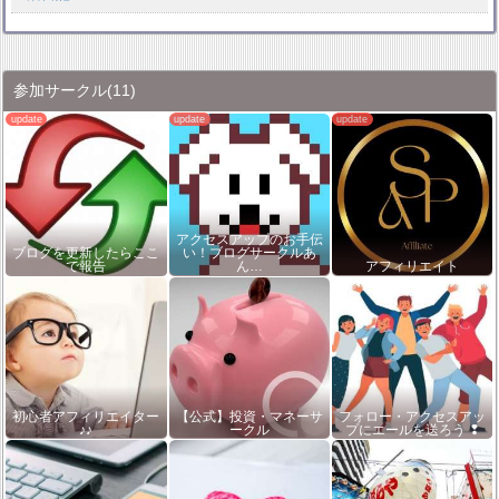
参加サークル
(11)
アクセスアップのお手伝
ブログを更新したらここ
い！ブログサークルあ
で報告
ん…
アフィリエイト
初心者アフィリエイター
【公式】投資・マネーサ
フォロー・アクセスアッ
♪♪
ークル
プにエールを送ろう ❢