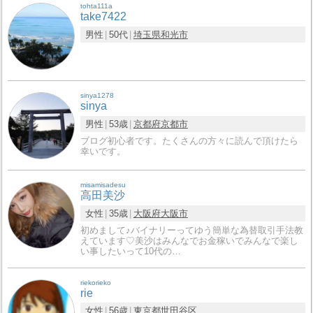
tohta111a
take7422
男性
50代
埼玉県
和光市
sinya1278
sinya
男性
53歳
京都府
京都市
ブログ初心者です。たくさんの方々に読んで頂けたら
幸いです。
misamisadesu
高田美沙
女性
35歳
大阪府
大阪市
初めまして♪バイナリーってゆう簡単な為替取引手法教
えています♡美沙はみんなでお金稼いでみんなで楽し
い事したいって10代の…
riekorieko
rie
女性
56歳
東京都
世田谷区