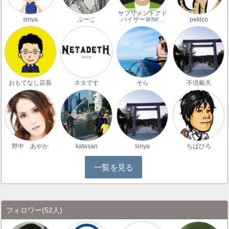
サプリメントアド
sinya
ぷーこ
バイザー＠hir…
pekico
おもてなし店長
ネタです
そら
不倶戴天
野中 あやか
katasan
sinya
ちばひろ
一覧を見る
フォロワー
(52人)