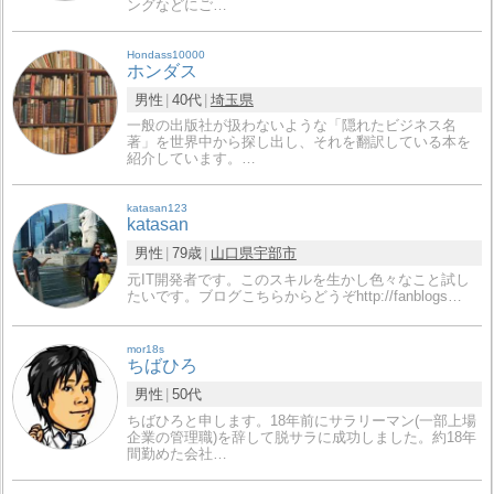
ングなどにご…
Hondass10000
ホンダス
男性
40代
埼玉県
一般の出版社が扱わないような「隠れたビジネス名
著」を世界中から探し出し、それを翻訳している本を
紹介しています。…
katasan123
katasan
男性
79歳
山口県
宇部市
元IT開発者です。このスキルを生かし色々なこと試し
たいです。ブログこちらからどうぞhttp://fanblogs…
mor18s
ちばひろ
男性
50代
ちばひろと申します。18年前にサラリーマン(一部上場
企業の管理職)を辞して脱サラに成功しました。約18年
間勤めた会社…