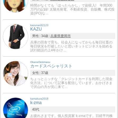
時間がなくても「ほったらかし」で副収入! 年間300
万円の記録! 太陽光発電、不動産投資、自販機、株式投
資(IPO)な…
kazunari32123
KAZU
男性
34歳
兵庫県
豊岡市
兵庫の田舎で育ち、社会人になってからも毎日社畜の
毎日状況を打破したいと思いネットビジネスを始める
試行錯誤の上4年かけ…
OkaneDekimasu
カードスペシャリスト
女性
37歳
ちょっとニッチな「クレジットカードを利用した現金
化方法」について記事を配信しています。おかげさま
で沢山の方が見に来て…
kamakura2018
k-zma
40代
お疲れさまです。個人投資家 k-zmaです。日経平均株