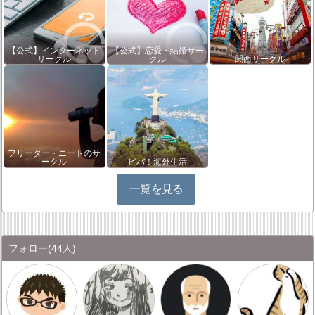
【公式】インターネット
【公式】恋愛・結婚サー
サークル
クル
関西サークル
フリーター・ニートのサ
ークル
ビバ！海外生活
一覧を見る
フォロー
(44人)