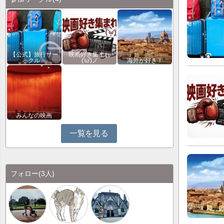
【公式】旅行サー
映画好き集まれ
クル
('ω')ノ
海外が好き！
みんなの映画
一覧を見る
フォロー
(3人)