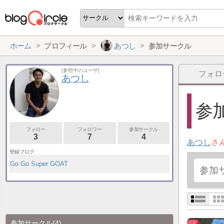
ホーム
プロフィール
あつし
参加サークル
[参照中のユーザ]
フォロ
あつし
参加
フォロー
フォロワー
参加サークル
3
7
4
あつし
さ
登録ブログ
Go Go Super GOAT
参加サークル
(4)