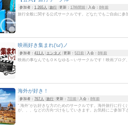
参加者：
1,265人
旅行
更新：
17時間前
入会：
8年前
旅行全般に関する公式サークルです。どなたでもご自由に参
映画好き集まれ('ω')ノ
参加者：
411人
エンタメ
更新：
5日前
入会：
8年前
映画の事なんでもＯＫなゆる～いサークルです！映画ブログ、
海外が好き！
参加者：
767人
旅行
更新：
7日前
入会：
8年前
”.海外”がお好きな方のためのサークルです。海外旅行に行
が、、、などの方向づけをしていきます。お気軽にご参加下