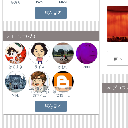
かおり
toko
Mikki
一覧を見る
フォロワー
(7人)
前へ
はるまき
ライス
かおり
zero
プロフ
エンタメ｜AI
英語、英会
コンテンツ販
話、TOEIC、
Mikki
売マイ…
英検 …
一覧を見る