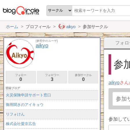
ホーム
プロフィール
aikyo
参加サークル
[参照中のユーザ]
フォロ
aikyo
参加
フォロー
フォロワー
参加サークル
0
3
0
aikyo
さん
登録ブログ
火災保険申請サポート窓口
御用聞きのアイキョウ
リフォけん
参加して
株式会社愛京広告