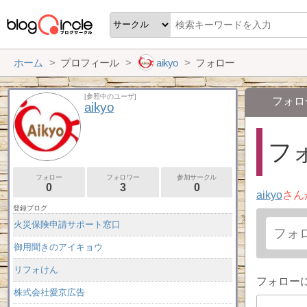
ホーム
プロフィール
aikyo
フォロー
[参照中のユーザ]
フォロ
aikyo
フォ
フォロー
フォロワー
参加サークル
0
3
0
aikyo
さん
登録ブログ
火災保険申請サポート窓口
御用聞きのアイキョウ
リフォけん
フォロー
株式会社愛京広告