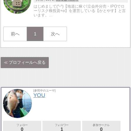
はじめまして(^-^)【地道に稼ぐ!立会外分売・IPOでロ
ーリスク株投資+α】を運営している【かとやす】と言
います。…
前へ
1
次へ
プロフィールへ戻る
[参照中のユーザ]
YOU
フォロー
フォロワー
参加サークル
0
1
0