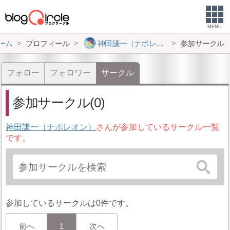
MENU
ーム
プロフィール
神田謙一（ナポレオン）
参加サークル
フォロー
フォロワー
サークル
参加サークル(0)
神田謙一（ナポレオン）
さんが参加しているサークル一覧
です。
参加しているサークルは0件です。
前へ
1
次へ