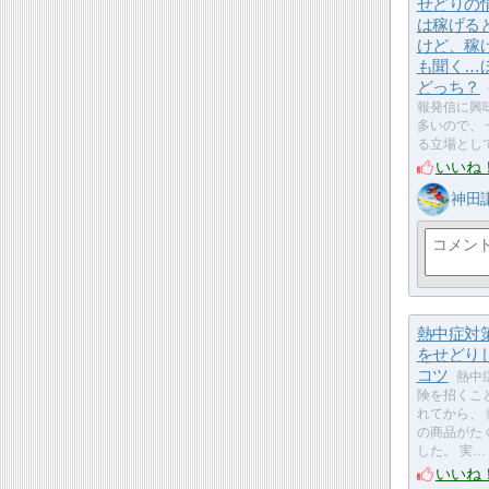
せどりの
は稼げる
けど、稼
も聞く…
どっち？
報発信に興
多いので、
る立場とし
いいね
神田
熱中症対
をせどり
コツ
熱中
険を招くこ
れてから、
の商品がた
した。 実…
いいね