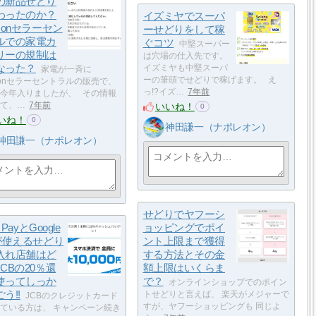
の新品せどり
わったのか？
イズミヤでスーパ
zonセラーセン
ーせどりをして稼
ルでの家電カ
ぐコツ
中堅スーパー
リーの規制は
は穴場の仕入先です。
なった？
イズミヤも中堅スーパ
家電が一斉に
ーの筆頭でせどりで稼げます。 え
zonセラーセントラルの販売で、
っ!?イズ…
7年前
今年入りましたが、 その情報
いいね！
て、…
7年前
0
いね！
0
神田謙一（ナポレオン）
神田謙一（ナポレオン）
せどりでヤフーシ
e PayとGoogle
ョッピングでポイ
yが使えるせどり
ント上限まで獲得
入れ店舗はど
する方法とその金
CBの20％還
額上限はいくらま
使ってしっか
で？
オンラインショップでのポイン
う!!
トせどりと言えば、 楽天がメジャーで
JCBのクレジットカード
すが、ヤフーショッピングも 同じよ
ている方は、 キャンペーン続き