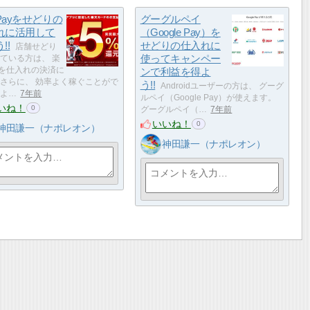
Payをせどりの
グーグルペイ
れに活用して
（Google Pay）を
!!
せどりの仕入れに
店舗せどり
使ってキャンペー
ている方は、 楽
yを仕入れの決済に
ンで利益を得よ
さらに、 効率よく稼ぐことがで
う!!
Androidユーザーの方は、 グーグ
よ…
7年前
ルペイ（Google Pay）が使えます。
いね！
0
グーグルペイ（…
7年前
いいね！
0
神田謙一（ナポレオン）
神田謙一（ナポレオン）