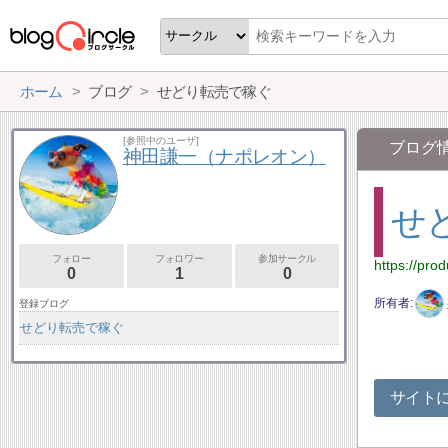
ホーム
ブログ
せどり転売で稼ぐ
[参照中のユーザ]
ブログ
神田謙一（ナポレオン）
せ
フォロー
フォロワー
参加サークル
https://pro
0
1
0
所有者
登録ブログ
せどり転売で稼ぐ
サイト