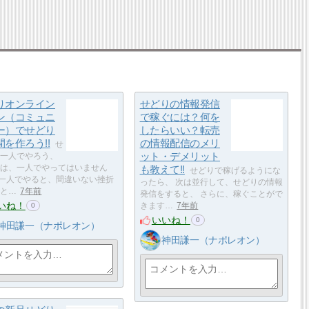
りオンライン
せどりの情報発信
ン（コミュニ
で稼ぐには？何を
ー）でせどり
したらいい？転売
を作ろう!!
の情報配信のメリ
せ
ット・デメリット
一人でやろう、
は、一人でやってはいません
も教えて!!
せどりで稼げるようにな
一人でやると、間違いない挫折
ったら、 次は並行して、せどりの情報
と…
7年前
発信をすると、 さらに、稼ぐことがで
いね！
きます…
7年前
0
いいね！
0
神田謙一（ナポレオン）
神田謙一（ナポレオン）