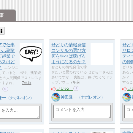
事
アで仕事
せどりの情報発信
せど
い…副業
コンサルの選び方
サロ
て起業で
何を学べば稼げる
ティ
ネスはど
ようになるのか？
の仲間
？
せどりの情報発信で稼
どりを
エンジニ
ぎたいと思われている せどらーさんは
あるい
していると、出張、残業続
多いですが、 実際は、稼げなくてドラ
か？ 
ムとの人間関係でストレスま
ップアウ…
7年前
するこ
ますよね。 …
7年前
いいね！
い
！
1
0
神田謙一（ナポレオン）
謙一（ナポレオン）