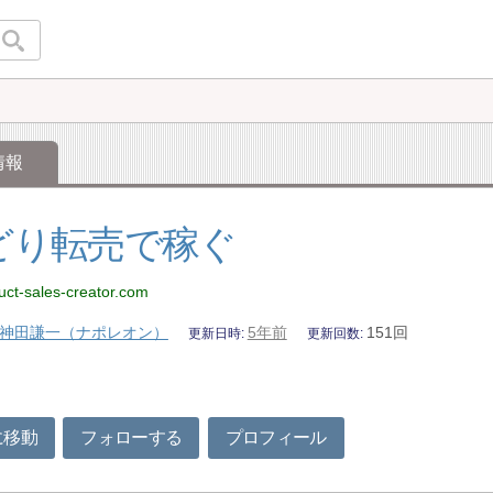
情報
どり転売で稼ぐ
duct-sales-creator.com
神田謙一（ナポレオン）
5年前
151回
更新日時
更新回数
に移動
フォローする
プロフィール