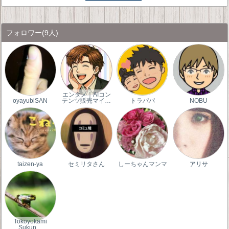
フォロワー
(9人)
エンタメ｜AIコン
oyayubiSAN
テンツ販売マイ…
トラパパ
NOBU
taizen-ya
セミリタさん
しーちゃんマンマ
アリサ
Tokoyokami
Sukun…