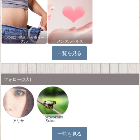
【公式】健康・医療サー
クル
メンタルヘルス
一覧を見る
フォロー
(2人)
Tokoyokami
アリサ
Sukun…
一覧を見る