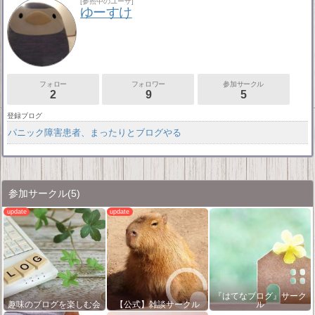
[参照中のユーザ]
ゆーすけ
フォロー
フォロワー
参加サークル
2
9
5
登録ブログ
パニック障害患者、まったりとブログやる
参加サークル
(5)
『はてなブログ』サーク
趣味のブログを楽しむ会
【公式】雑談サークル
ル