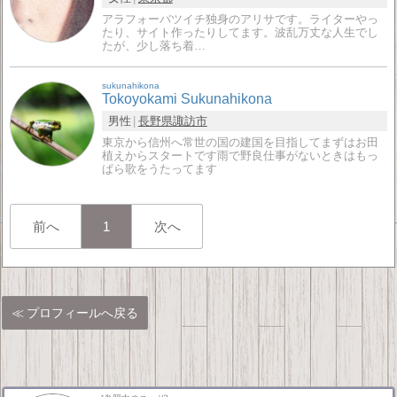
アラフォーバツイチ独身のアリサです。ライターやっ
たり、サイト作ったりしてます。波乱万丈な人生でし
たが、少し落ち着…
sukunahikona
Tokoyokami Sukunahikona
男性
長野県
諏訪市
東京から信州へ常世の国の建国を目指してまずはお田
植えからスタートです雨で野良仕事がないときはもっ
ぱら歌をうたってます
前へ
1
次へ
プロフィールへ戻る