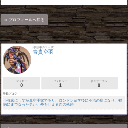
プロフィールへ戻る
[参照中のユーザ]
青貴空羽
フォロー
フォロワー
参加サークル
0
1
0
登録ブログ
小説家にして極真空手家であり、ロンドン留学後に不治の病になり、鬱
病にまでなった男が、夢を叶える迄の軌跡