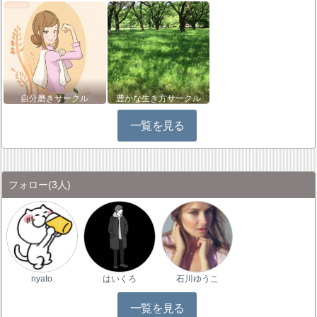
自分磨きサークル
豊かな生き方サークル
一覧を見る
フォロー
(3人)
nyato
はいくろ
石川ゆうこ
一覧を見る