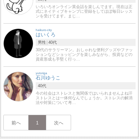
いろいろオンライン英会話を楽しんでます。現在は正
式にネイティブキャンプに登録をしてほぼ毎日レッス
ンを受けてます。まじ…
haikuro-city
はいくろ
男性
40代
30代のサラリーマン。おしゃれな便利グッズやファッ
ションなどショッピングを楽しみながら、投資などの
資産形成も手堅く行っ…
yutoriga
石川ゆうこ
40代
今の社会はストレスと無関係ではいられませんよね汗
ストレスとは一体何なんでしょうか。ストレスの解消
法や対策について考…
前へ
1
次へ