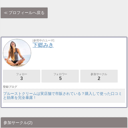
プロフィールへ戻る
[参照中のユーザ]
下郷みき
フォロー
フォロワー
参加サークル
3
5
2
登録ブログ
プルーストクリームは実店舗で市販されている？購入して使った口コミ
と効果を完全暴露！
参加サークル
(2)