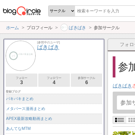
ホーム
プロフィール
ばきばき
参加サークル
[参照中のユーザ]
フォロ
ばきばき
参加
フォロー
フォロワー
参加サークル
3
4
6
ばきばき
登録ブログ
バキバキまとめ
メタバース漫画まとめ
APEX最新攻略動画まとめ
あんてなMTM