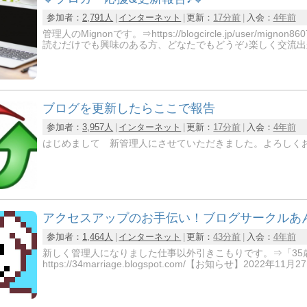
参加者：
2,791人
インターネット
更新：
17分前
入会：
4年前
管理人のMignonです。⇒https://blogcircle.jp/us
読むだけでも興味のある方、どなたでもどうぞ♪楽しく交流出
ブログを更新したらここで報告
参加者：
3,957人
インターネット
更新：
17分前
入会：
4年前
はじめまして 新管理人にさせていただきました。よろしく
アクセスアップのお手伝い！ブログサークルあ
参加者：
1,464人
インターネット
更新：
43分前
入会：
4年前
新しく管理人になりました仕事以外引きこもりです。⇒「35
https://34marriage.blogspot.com/【お知らせ】2022年