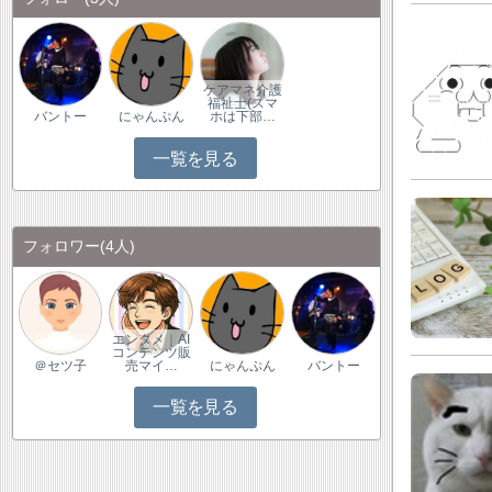
ケアマネ介護
福祉士(スマ
バントー
にゃんぷん
ホは下部…
一覧を見る
フォロワー
(4人)
エンタメ｜AI
コンテンツ販
＠セツ子
売マイ…
にゃんぷん
バントー
一覧を見る