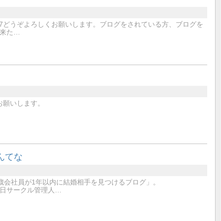
er/mignon8607どうぞよろしくお願いします。ブログをされている方、ブログを
来た…
お願いします。
んてな
歳会社員が1年以内に結婚相手を見つけるブログ」。
11月27日サークル管理人…