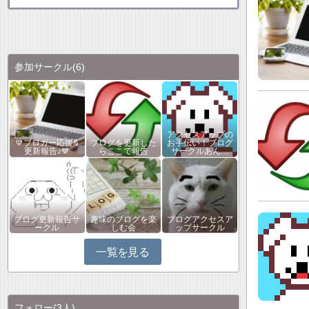
参加サークル
(6)
アクセスアップの
💙ブロガー応援&
ブログを更新した
お手伝い！ブログ
更新報告♪💙
らここで報告
サークルあん…
ブログ更新報告サ
趣味のブログを楽
ブログアクセスア
ークル
しむ会
ップサークル
一覧を見る
フォロー
(3人)