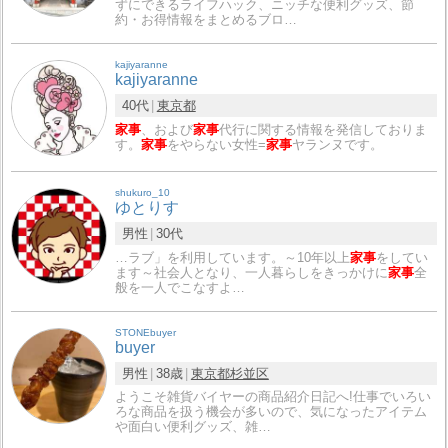
ずにできるライフハック、ニッチな便利グッズ、節
約・お得情報をまとめるブロ…
kajiyaranne
kajiyaranne
40代
東京都
家事
、および
家事
代行に関する情報を発信しておりま
す。
家事
をやらない女性=
家事
ヤランヌです。
shukuro_10
ゆとりす
男性
30代
…ラブ」を利用しています。～10年以上
家事
をしてい
ます～社会人となり、一人暮らしをきっかけに
家事
全
般を一人でこなすよ…
STONEbuyer
buyer
男性
38歳
東京都
杉並区
ようこそ雑貨バイヤーの商品紹介日記へ!仕事でいろい
ろな商品を扱う機会が多いので、気になったアイテム
や面白い便利グッズ、雑…