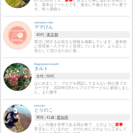
BTSが好きです。
家事
と育児と仕事に追われる毎日で
す。基本はぐーたらです。過去に不倫されたサレ妻で
す。時々愚痴り…
mamaken.site
ママけん
40代
東京都
育児に関するお役立ち情報を掲載しています。基本的
に管理者一人でサイト管理していますが、より正しく
安心して頂けるために複…
Nagoyaka-kurashi
タルト
女性
50代
はじめまして。ブログを開設してまもない初心者ブロ
ガーです。2020年3月からブログサークルに参加しまし
た。まだ勝手…
torinoko
とりのこ
男性
41歳
愛知県
…しい共働き世帯である我が家で、どのように
家事
・
育児をしているのか、そのためにどのように工夫して