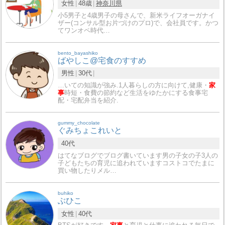
女性
48歳
神奈川県
小5男子と4歳男子の母さんで、新米ライフオーガナイ
ザー(コンサル型お片づけのプロ)で、会社員です。かつ
てワンオペ時代…
bento_bayashiko
ばやしこ@宅食のすすめ
男性
30代
…いての知識が強み.1人暮らしの方に向けて,健康・
家
事
時短・食費の節約など生活をゆたかにする食事宅
配・宅配弁当を紹介.
gummy_chocolate
ぐみちょこれいと
40代
はてなブログでブログ書いています男の子女の子3人の
子どもたちの育児に追われていますコストコでたまに
買い物したりメル…
buhiko
ぶひこ
女性
40代