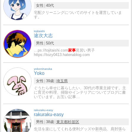
女性
40代
宅配クリーニングについてのサイトを運営していま
す。
tojitaishi
途次大志
男性
50代
…ps://tojitaishi.com
家事
見習い男子
https://tozy0413.hatenablog.com
yokoninaruka
Yoko
女性
39歳
埼玉県
ぐうたら幸せに暮らしたい、30代の専業主婦です。主
に育児や料理、掃除やインテリアについてブログに書
いています。お互い記事…
rakuraku-easy
rakuraku-easy
男性
38歳
東京都
杉並区
生活を楽にしてくれる便利グッズや新商品、肩肘張ら