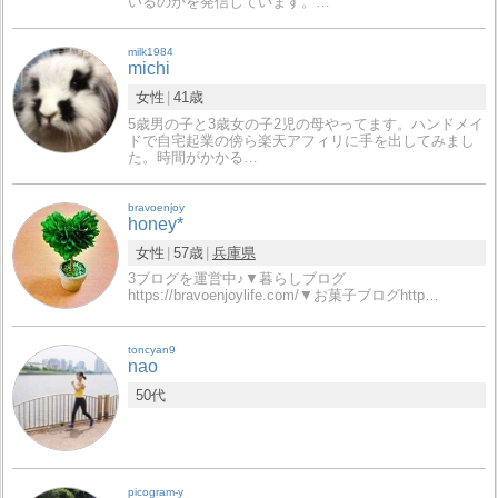
いるのかを発信しています。…
milk1984
michi
女性
41歳
5歳男の子と3歳女の子2児の母やってます。ハンドメイ
ドで自宅起業の傍ら楽天アフィリに手を出してみまし
た。時間がかかる…
bravoenjoy
honey*
女性
57歳
兵庫県
3ブログを運営中♪▼暮らしブログ
https://bravoenjoylife.com/▼お菓子ブログhttp…
toncyan9
nao
50代
picogram-y