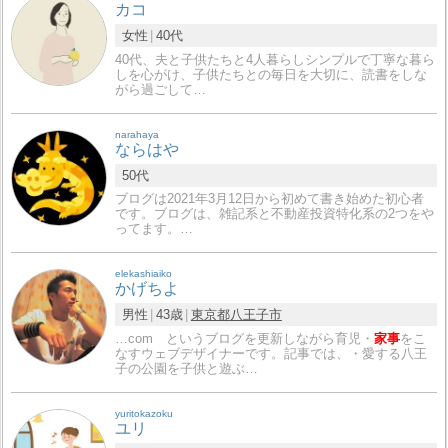
カコ
女性
40代
40代、夫と子供たちと4人暮らしシンプルで丁寧な暮ら
しを心がけ、子供たちとの毎日を大切に、読書をしな
がら過ごして…
narahaya
ならはや
50代
ブログは2021年3月12日から初めて書き始めた初心者
です。ブログは、雑記系と不動産投資特化系の2つをや
ってます。…
elekashiaiko
かげちよ
男性
43歳
東京都
八王子市
…com というブログを更新しながら育児・
家事
をこ
なすウェブデザイナーです。記事では、・愛する八王
子の公園を子供と遊ぶ…
yuritokazoku
ユリ