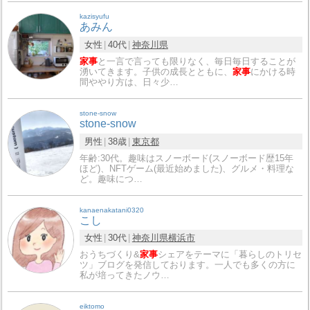
kazisyufu
あみん
女性
40代
神奈川県
家事
と一言で言っても限りなく、毎日毎日することが
湧いてきます。子供の成長とともに、
家事
にかける時
間ややり方は、日々少…
stone-snow
stone-snow
男性
38歳
東京都
年齢:30代。趣味はスノーボード(スノーボード歴15年
ほど)、NFTゲーム(最近始めました)、グルメ・料理な
ど。趣味につ…
kanaenakatani0320
こし
女性
30代
神奈川県
横浜市
おうちづくり&
家事
シェアをテーマに「暮らしのトリセ
ツ」ブログを発信しております。一人でも多くの方に
私が培ってきたノウ…
eiktomo