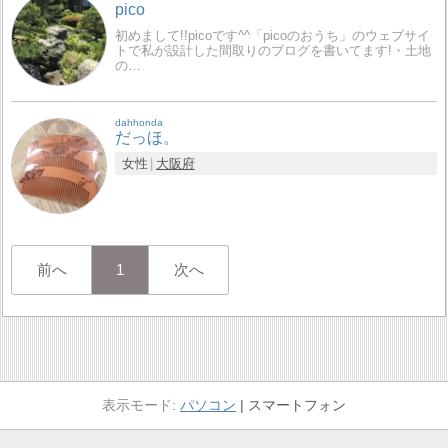
pico
初めまして!!picoです^^「picoのおうち」のウェブサイ
トで私が設計した間取りのブログを書いてます!・土地
の…
dahhonda
だっほ。
女性
大阪府
前へ
1
次へ
パソコン
スマートフォン