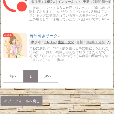
参加者：
1,680人
インターネット
更新：
2時間40分前
ご参加してくださる方大歓迎です♪そして、誠に誠に感
謝しております！ありがとうございます♪各種はてブ・
ランキングに参加されている方々のモチベーション向
上の場として、活用していただければ幸いです。https:
…
自分磨きサークル
参加者：
2,611人
生活・文化
更新：
3時間30分前
入会
つねに成長⸜(* ॑꒳ ॑* )⸝歳を重ねる事に挑戦心を忘れな
い為に…。お互い刺激しみんなで成長できたらな٩(･ิ ･ิ
๑)۶٩(･ิ ･ิ๑)۶*ジャンル問わず(´-ω-)ｳﾑ自分の可能性を信
じましょ(´・ω・｀)http…
前へ
1
次へ
プロフィールへ戻る