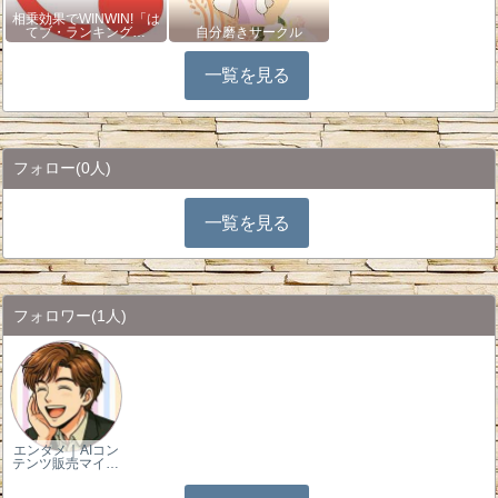
相乗効果でWINWIN!「は
てブ・ランキング…
自分磨きサークル
一覧を見る
フォロー
(0人)
一覧を見る
フォロワー
(1人)
エンタメ｜AIコン
テンツ販売マイ…