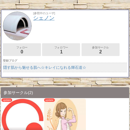
[参照中のユーザ]
シェノン
フォロー
フォロワー
参加サークル
0
1
2
登録ブログ
隠す肌から魅せる肌へ☆キレイになれる輝石道☆
参加サークル
(2)