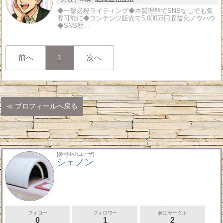
◆一撃必殺ライティング◆本質理解でSNSなしでも集
客可能に◆コンテンツ販売で5,000万円収益化ノウハウ
◆SNS歴…
前へ
1
次へ
プロフィールへ戻る
[参照中のユーザ]
シェノン
フォロー
フォロワー
参加サークル
0
1
2