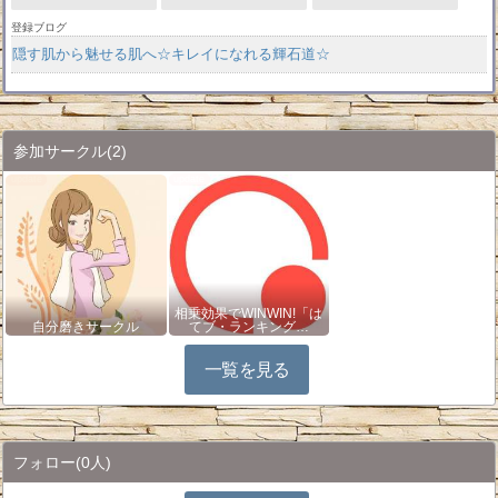
登録ブログ
隠す肌から魅せる肌へ☆キレイになれる輝石道☆
参加サークル
(2)
相乗効果でWINWIN!「は
自分磨きサークル
てブ・ランキング…
一覧を見る
フォロー
(0人)