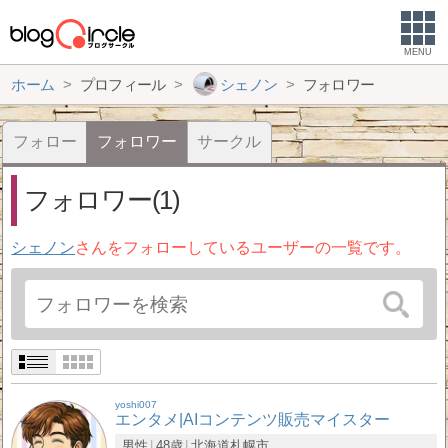
MENU
ホーム
プロフィール
シェノン
フォロワー
フォロー
フォロワー
サークル
フォロワー(1)
シェノン
さんをフォローしているユーザーの一覧です。
yoshi007
エンタメ|AIコンテンツ販売マイスター
男性
48歳
北海道
札幌市