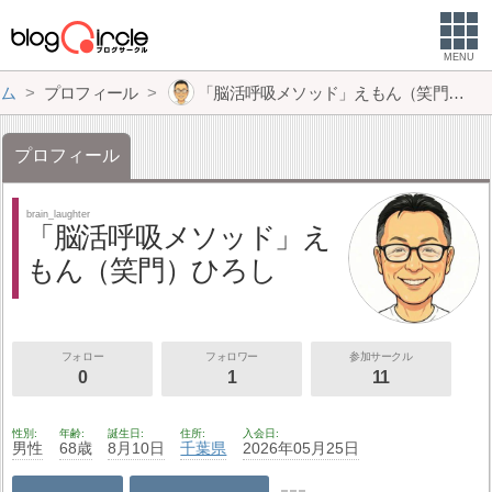
MENU
ム
プロフィール
「脳活呼吸メソッド」えもん（笑門）ひろし
プロフィール
brain_laughter
「脳活呼吸メソッド」え
もん（笑門）ひろし
フォロー
フォロワー
参加サークル
0
1
11
性別
年齢
誕生日
住所
入会日
男性
68歳
8月10日
千葉県
2026年05月25日