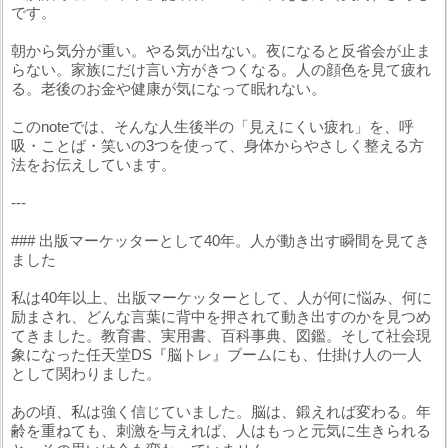
です。
朝から気分が重い。やる気が出ない。夜になると反省会が止ま
らない。家族にだけ言い方がきつくなる。人の顔色を見て疲れ
る。老後のお金や健康が気になって眠れない。
このnoteでは、そんな人生後半の「見えにくい疲れ」を、呼
吸・ことば・笑いの3つを使って、身体からやさしく整える方
法をお伝えしています。
---
### 出版マーケッターとして40年。人が動き出す瞬間を見てき
ました
私は40年以上、出版マーケッターとして、人が何に悩み、何に
励まされ、どんな言葉に背中を押されて動き出すのかを見つめ
てきました。教育書、実用書、百科事典、図鑑。そして社会現
象になった任天堂DS『脳トレ』ブームにも、仕掛け人の一人
として関わりました。
あの頃、私は強く信じていました。脳は、鍛えれば変わる。年
齢を重ねても、刺激を与えれば、人はもっと元気に生きられる