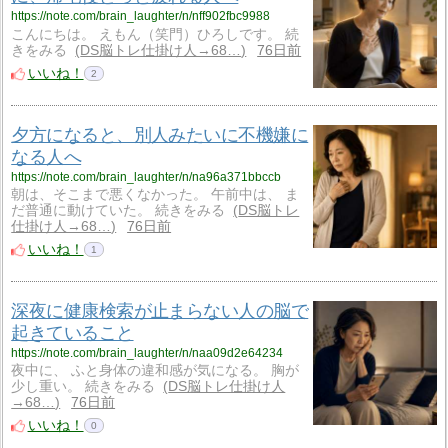
https://note.com/brain_laughter/n/nff902fbc9988
こんにちは。 えもん（笑門）ひろしです。 続
きをみる
DS脳トレ仕掛け人→68…
76日前
いいね！
2
夕方になると、別人みたいに不機嫌に
なる人へ
https://note.com/brain_laughter/n/na96a371bbccb
朝は、そこまで悪くなかった。 午前中は、 ま
だ普通に動けていた。 続きをみる
DS脳トレ
仕掛け人→68…
76日前
いいね！
1
深夜に健康検索が止まらない人の脳で
起きていること
https://note.com/brain_laughter/n/naa09d2e64234
夜中に、 ふと身体の違和感が気になる。 胸が
少し重い。 続きをみる
DS脳トレ仕掛け人
→68…
76日前
いいね！
0