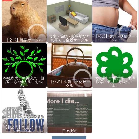
食事・節約・断捨離など
【公式】健康・医療サー
【公式】雑談サークル
の暮らし全般サークル
クル
神経疾患、精神疾患、難
太極拳・中国武術・東洋
病、その他人生にお悩
【公式】生活・文化サー
医学・気功・呼吸法・
み…
クル
禅…
【非公式】相互フォロー
サークル
日々挑戦