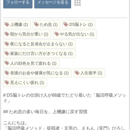
フォローする
メッセージを送る
上機嫌
ため息
DS脳トレ
1
1
1
朝から気分が重い
やる気が出ない
1
1
夜になると反省会が止まらない
1
家族にだけ言い方がきつくなる
1
人の顔色を見て疲れる
1
老後のお金や健康が気になる
人生後半
1
1
見えにくい疲れ
1
# DS脳トレの仕掛け人が68歳でたどり着いた「脳活呼吸メソッ
ド」
## ため息の多い毎日を、上機嫌に戻す習慣
こんにちは。
「脳活呼吸メソッド」提唱者・主宰の、えもん（笑門）ひろし