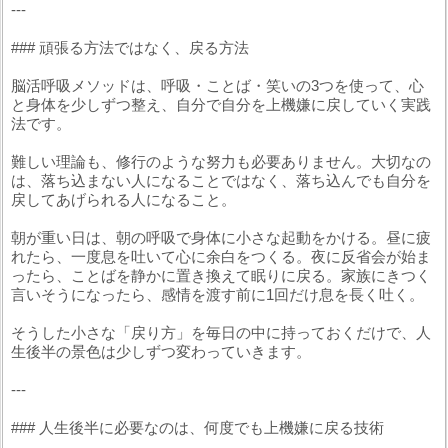
---
### 頑張る方法ではなく、戻る方法
脳活呼吸メソッドは、呼吸・ことば・笑いの3つを使って、心
と身体を少しずつ整え、自分で自分を上機嫌に戻していく実践
法です。
難しい理論も、修行のような努力も必要ありません。大切なの
は、落ち込まない人になることではなく、落ち込んでも自分を
戻してあげられる人になること。
朝が重い日は、朝の呼吸で身体に小さな起動をかける。昼に疲
れたら、一度息を吐いて心に余白をつくる。夜に反省会が始ま
ったら、ことばを静かに置き換えて眠りに戻る。家族にきつく
言いそうになったら、感情を渡す前に1回だけ息を長く吐く。
そうした小さな「戻り方」を毎日の中に持っておくだけで、人
生後半の景色は少しずつ変わっていきます。
---
### 人生後半に必要なのは、何度でも上機嫌に戻る技術