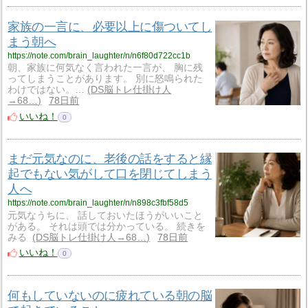
家族の一言に、必要以上に傷ついてし
まう朝へ
https://note.com/brain_laughter/n/n6f80d722cc1b
朝、家族に何気なく言われた一言が、 胸に残
ってしまうことがあります。 別に怒鳴られた
わけではない。…
DS脳トレ仕掛け人
→68…
78日前
いいね！
0
まだ元気なのに、老後の話をすると縁
起でもない気がして口を閉じてしまう
人へ
https://note.com/brain_laughter/n/n898c3fbf58d5
元気なうちに、 話しておいたほうがいいこと
がある。 それは頭では分かっている。 続きを
みる
DS脳トレ仕掛け人→68…
78日前
いいね！
0
何もしていないのに疲れている朝の脳