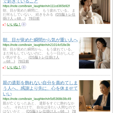
で起きていること
https://note.com/brain_laughter/n/n111cd365b92f
朝、目が覚めた瞬間に、 もう疲れている。 ま
だ何もしていない。 続きをみる
DS脳トレ仕
掛け人→68…
78日前
いいね！
0
朝、目が覚めた瞬間から気が重い人へ
https://note.com/brain_laughter/n/n21014cf18e3b
朝、目が覚めた瞬間から、 もう疲れている。
まだ何もしていないのに、 もう一日がしんど
い気がする。…
DS脳トレ仕掛け人
→68…
78日前
いいね！
0
親の遺影を飾れない自分を責めてしま
う人へ。感謝より先に、心を休ませて
いい
https://note.com/brain_laughter/n/n5d5368b38c49
親が亡くなったあと、 遺影をすぐに飾れなか
った。 それだけで、 自分は冷たい人間なので
はないかと …
DS脳トレ仕掛け人→68…
78