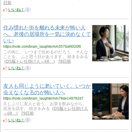
日前
いいね！
0
住み慣れた街を離れる未来が怖い人
へ。老後の居場所を一気に決めなくて
いい
https://note.com/brain_laughter/n/n3570af4020f0
この街に、 いつまで住めるのだろう。 そんな
ことを、 ふと思う日があります。 続きをみる
DS脳トレ仕掛け人→68…
78日前
いいね！
0
友人も同じように老いていく。いつか
会えなくなるのが怖い人へ
https://note.com/brain_laughter/n/n76de149782d7
久しぶりに友人と会う。 お茶を飲みながら、
近況を話す。 続きをみる
DS脳トレ仕掛け人
→68…
79日前
いいね！
0