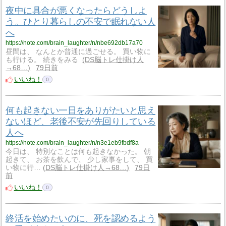
夜中に具合が悪くなったらどうしよ
う。ひとり暮らしの不安で眠れない人
へ
https://note.com/brain_laughter/n/nbe692db17a70
昼間は、 なんとか普通に過ごせる。 買い物に
も行ける。 続きをみる
DS脳トレ仕掛け人
→68…
79日前
いいね！
0
何も起きない一日をありがたいと思え
ないほど、老後不安が先回りしている
人へ
https://note.com/brain_laughter/n/n3e1eb9fbdf8a
今日は、 特別なことは何も起きなかった。 朝
起きて、 お茶を飲んで、 少し家事をして、 買
い物に行…
DS脳トレ仕掛け人→68…
79日
前
いいね！
0
終活を始めたいのに、死を認めるよう