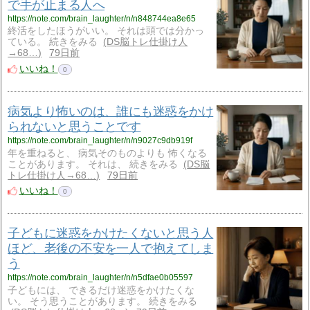
で手が止まる人へ
https://note.com/brain_laughter/n/n848744ea8e65
終活をしたほうがいい。 それは頭では分かっ
ている。 続きをみる
DS脳トレ仕掛け人
→68…
79日前
いいね！
0
病気より怖いのは、誰にも迷惑をかけ
られないと思うことです
https://note.com/brain_laughter/n/n9027c9db919f
年を重ねると、 病気そのものよりも 怖くなる
ことがあります。 それは、 続きをみる
DS脳
トレ仕掛け人→68…
79日前
いいね！
0
子どもに迷惑をかけたくないと思う人
ほど、老後の不安を一人で抱えてしま
う
https://note.com/brain_laughter/n/n5dfae0b05597
子どもには、 できるだけ迷惑をかけたくな
い。 そう思うことがあります。 続きをみる