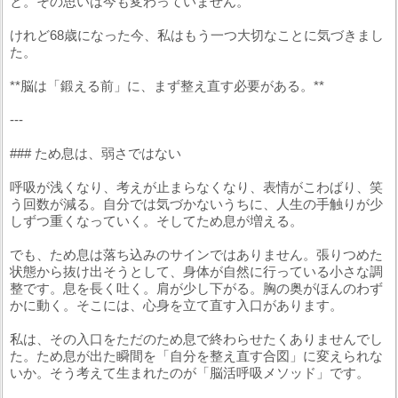
と。その思いは今も変わっていません。
けれど68歳になった今、私はもう一つ大切なことに気づきまし
た。
**脳は「鍛える前」に、まず整え直す必要がある。**
---
### ため息は、弱さではない
呼吸が浅くなり、考えが止まらなくなり、表情がこわばり、笑
う回数が減る。自分では気づかないうちに、人生の手触りが少
しずつ重くなっていく。そしてため息が増える。
でも、ため息は落ち込みのサインではありません。張りつめた
状態から抜け出そうとして、身体が自然に行っている小さな調
整です。息を長く吐く。肩が少し下がる。胸の奥がほんのわず
かに動く。そこには、心身を立て直す入口があります。
私は、その入口をただのため息で終わらせたくありませんでし
た。ため息が出た瞬間を「自分を整え直す合図」に変えられな
いか。そう考えて生まれたのが「脳活呼吸メソッド」です。