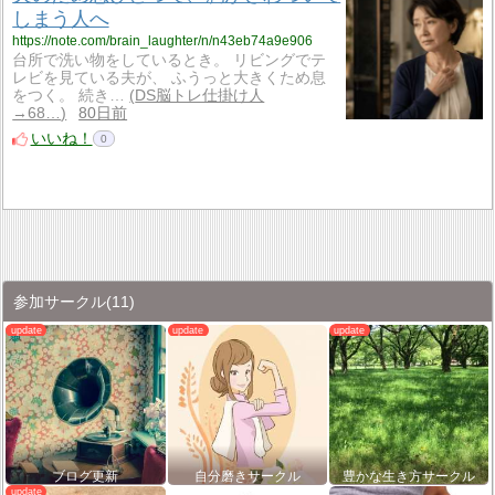
しまう人へ
https://note.com/brain_laughter/n/n43eb74a9e906
台所で洗い物をしているとき。 リビングでテ
レビを見ている夫が、 ふうっと大きくため息
をつく。 続き…
DS脳トレ仕掛け人
→68…
80日前
いいね！
0
参加サークル
(11)
ブログ更新
自分磨きサークル
豊かな生き方サークル