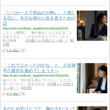
「いつか一人で死ぬのが怖い」と感じ
る日に。今日を静かに生き直すための
話
https://note.com/brain_laughter/n/n1b8cba3f2016
ふとした瞬間に、 胸の奥がしんと冷えること
があります。 このまま年をとっていったら、
私は最後、 …
DS脳トレ仕掛け人→68…
80
日前
いいね！
0
「これでよかったのかな」と、人生後
半の選択を責めてしまう人へ
https://note.com/brain_laughter/n/n43b105a5e09c
あのとき、 別の道を選んでいたら。 もう少し
待っていたら。 続きをみる
DS脳トレ仕掛け
人→68…
80日前
いいね！
0
夫のため息ひとつで、胸がざわついて