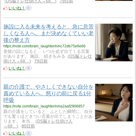
DS脳トレ仕掛け人→68…
79日前
いいね！
0
施設に入る未来を考えると、急に息苦
しくなる人へ。まだ決めなくていい老
後の整え方
https://note.com/brain_laughter/n/nc72db75e6e66
老後の話になると、 いつか必ず出てくる言葉
があります。 施設。 続きをみる
DS脳トレ仕
掛け人→68…
79日前
いいね！
0
親の介護で、やさしくできない自分を
責めている人へ。怒りの前に戻る1分
呼吸
https://note.com/brain_laughter/n/na2aaf2906857
親の介護をしていると、ふとした瞬間に、自分
でも驚くほどきつい言葉が出てしまうことがあ
ります。 本当…
DS脳トレ仕掛け人
→68…
80日前
いいね！
0