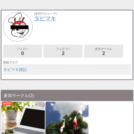
[参照中のユーザ]
タビマキ
フォロー
フォロワー
参加サークル
0
2
2
登録ブログ
タビマキ雑記
参加サークル
(2)