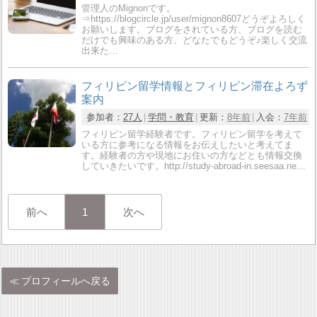
管理人のMignonです。
⇒https://blogcircle.jp/user/mignon8607どうぞよろしく
お願いします。ブログをされている方、ブログを読む
だけでも興味のある方、どなたでもどうぞ♪楽しく交流
出来た…
フィリピン留学情報とフィリピン滞在よろず
案内
参加者：
27人
学問・教育
更新：
8年前
入会：
7年前
フィリピン留学経験者です。フィリピン留学を考えて
いる方に参考になる情報をお伝えしたいと考えてま
す。経験者の方や現地にお住いの方などとも情報交換
していきたいです。http://study-abroad-in.seesaa.ne…
前へ
1
次へ
プロフィールへ戻る