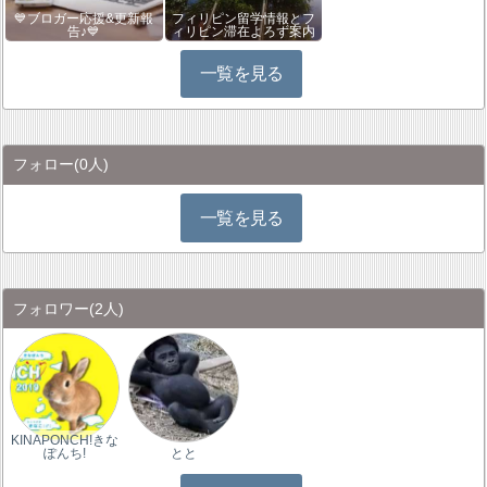
💙ブロガー応援&更新報
フィリピン留学情報とフ
告♪💙
ィリピン滞在よろず案内
一覧を見る
フォロー
(0人)
一覧を見る
フォロワー
(2人)
KINAPONCH!きな
ぽんち!
とと