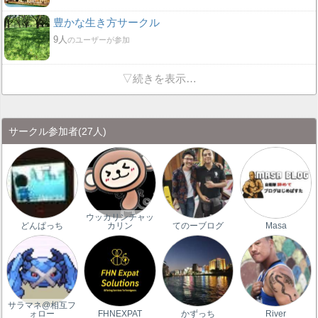
豊かな生き方サークル
9人
のユーザーが参加
▽続きを表示…
サークル参加者
(27人)
ウッカリンチャッ
どんぱっち
カリン
てのーブログ
Masa
サラマネ@相互フ
ォロー
FHNEXPAT
かずっち
River