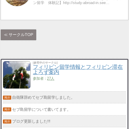
ン留学 体験記】http://study-abroad-in.see…
サークルTOP
[参照中のサークル]
フィリピン留学情報とフィリピン滞在
よろず案内
参加者：
27人
自衛隊辞めてセブ島留学しました。
セブ島留学について書いてます。
ブログ更新しました!!!