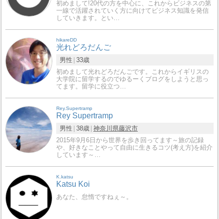
初めまして!20代の方を中心に、これからビジネスの第
一線で活躍されていく方に向けてビジネス知識を発信
していきます。とい…
hikareDD
光れどろだんご
男性
33歳
初めまして光れどろだんごです。これからイギリスの
大学院に留学するのでゆるーくブログをしようと思っ
てます。留学に役立つ…
Rey.Supertramp
Rey Supertramp
男性
38歳
神奈川県
藤沢市
2015年9月6日から世界を歩き回ってます～旅の記録
や、好きなことやって自由に生きるコツ(考え方)を紹介
しています～…
K.katsu
Katsu Koi
あなた、怠惰ですねぇ～。