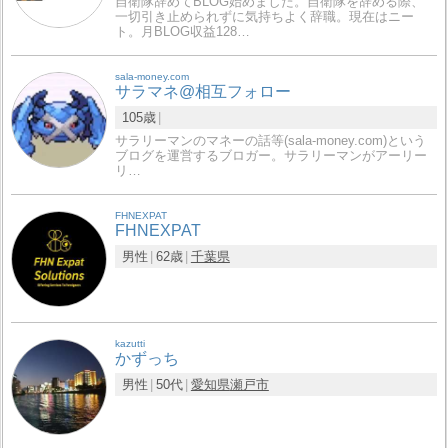
自衛隊辞めてBLOG始めました。自衛隊を辞める際、
一切引き止められずに気持ちよく辞職。現在はニー
ト。月BLOG収益128…
sala-money.com
サラマネ@相互フォロー
105歳
サラリーマンのマネーの話等(sala-money.com)という
ブログを運営するブロガー。サラリーマンがアーリー
リ…
FHNEXPAT
FHNEXPAT
男性
62歳
千葉県
kazutti
かずっち
男性
50代
愛知県
瀬戸市