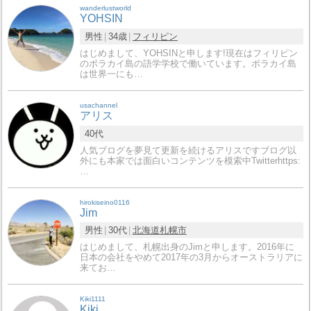
wanderlustworld
YOHSIN
男性
34歳
フィリピン
はじめまして、YOHSINと申します!現在はフィリピン
のボラカイ島の語学学校で働いています。ボラカイ島
は世界一にも…
usachannel
アリス
40代
人気ブログを夢見て更新を続けるアリスですブログ以
外にも本家では面白いコンテンツを模索中Twitterhttps:
…
hirokiseino0116
Jim
男性
30代
北海道
札幌市
はじめまして、札幌出身のJimと申します。2016年に
日本の会社をやめて2017年の3月からオーストラリアに
来てお…
Kiki1111
Kiki