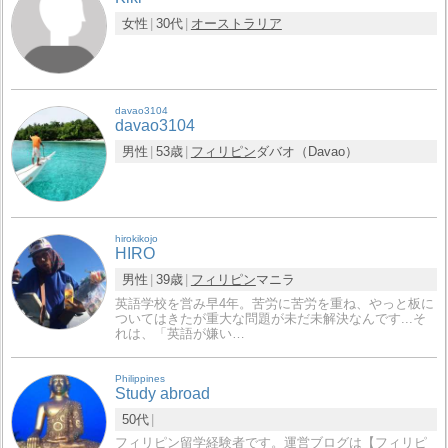
女性
30代
オーストラリア
davao3104
davao3104
男性
53歳
フィリピン
ダバオ（Davao）
hirokikojo
HIRO
男性
39歳
フィリピン
マニラ
英語学校を営み早4年。苦労に苦労を重ね、やっと板に
ついてはきたが重大な問題が未だ未解決なんです...そ
れは、「英語が嫌い…
Philippines
Study abroad
50代
フィリピン留学経験者です。運営ブログは【フィリピ