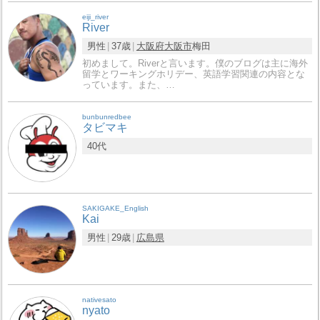
eiji_river
River
男性
37歳
大阪府
大阪市
梅田
初めまして。Riverと言います。僕のブログは主に海外
留学とワーキングホリデー、英語学習関連の内容とな
っています。また、…
bunbunredbee
タビマキ
40代
SAKIGAKE_English
Kai
男性
29歳
広島県
nativesato
nyato