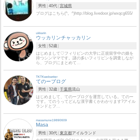
男性
40代
宮城県
ブログはこちら(^。^)http://blog.livedoor.jp/wxqcg655/
ukkarin
ウッカリンチャッカリン
女性
52歳
はじめまして♡フィリピンの大学に正規留学中の娘を
持つシンママです。謎の多いフィリピンを調査しなが
ら、ブログにまとめて…
TKTKwebwriter
てのーブログ
男性
32歳
千葉県
流山
はじめまして、てのーブログを運営している。てのー
です。てのうってどんな漢字書くかわかります?アイル
ランドとフ…
masamune19890609
Masa
男性
30代
東京都
アイルランド