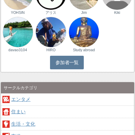
YOHSIN
アリス
Jim
Kiki
davao3104
HIRO
Study abroad
参加者一覧
サークルカテゴリ
エンタメ
住まい
生活・文化