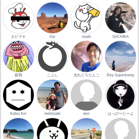
タビマキ
Kai
nyato
SACHIKA
親鶏
こぶし
光れどろだんご
Rey Supertramp
Katsu Koi
mellosaki
ken
はっぴーたーよ