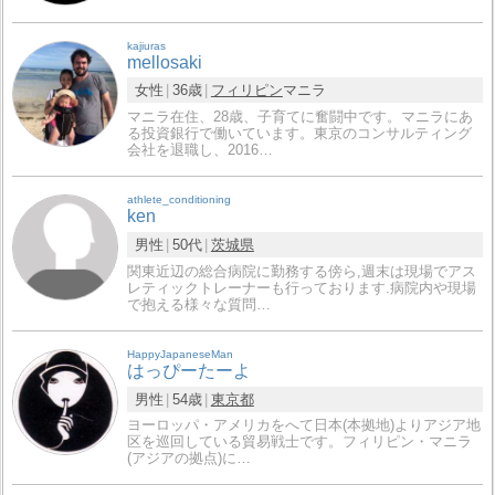
kajiuras
mellosaki
女性
36歳
フィリピン
マニラ
マニラ在住、28歳、子育てに奮闘中です。マニラにあ
る投資銀行で働いています。東京のコンサルティング
会社を退職し、2016…
athlete_conditioning
ken
男性
50代
茨城県
関東近辺の総合病院に勤務する傍ら,週末は現場でアス
レティックトレーナーも行っております.病院内や現場
で抱える様々な質問…
HappyJapaneseMan
はっぴーたーよ
男性
54歳
東京都
ヨーロッパ・アメリカをへて日本(本拠地)よりアジア地
区を巡回している貿易戦士です。フィリピン・マニラ
(アジアの拠点)に…