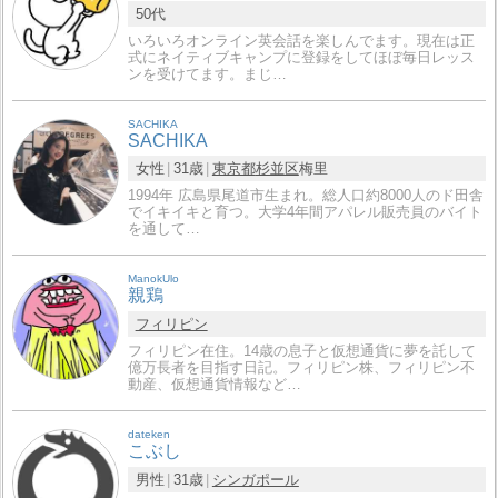
50代
いろいろオンライン英会話を楽しんでます。現在は正
式にネイティブキャンプに登録をしてほぼ毎日レッス
ンを受けてます。まじ…
SACHIKA
SACHIKA
女性
31歳
東京都
杉並区
梅里
1994年 広島県尾道市生まれ。総人口約8000人のド田舎
でイキイキと育つ。大学4年間アパレル販売員のバイト
を通して…
ManokUlo
親鶏
フィリピン
フィリピン在住。14歳の息子と仮想通貨に夢を託して
億万長者を目指す日記。フィリピン株、フィリピン不
動産、仮想通貨情報など…
dateken
こぶし
男性
31歳
シンガポール