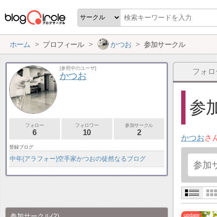
ホーム
プロフィール
かつお
参加サークル
[参照中のユーザ]
フォロ
かつお
参加
フォロー
フォロワー
参加サークル
6
10
2
かつお
さ
登録ブログ
中年(アラフォー)空手家かつおの徒然なるブログ
参加サークル
(2)