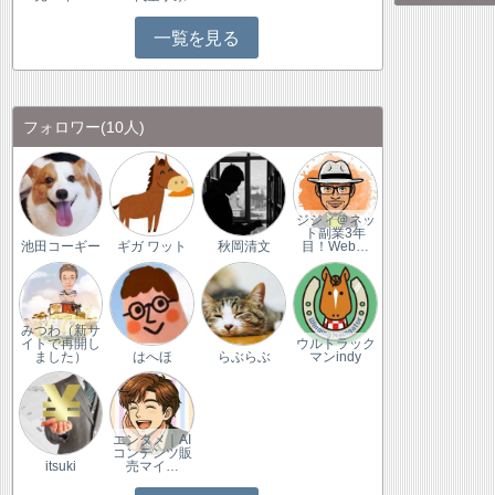
一覧を見る
フォロワー
(10人)
ジジィ＠ネッ
ト副業3年
池田コーギー
ギガ ワット
秋岡清文
目！Web…
みつわ（新サ
イトで再開し
ウルトラック
ました）
はへほ
らぶらぶ
マンindy
エンタメ｜AI
コンテンツ販
itsuki
売マイ…