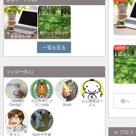
💙ブロガー応援&
豊かな生き方サー
更新報告♪💙
クル
一覧を見る
フォロー
(6人)
前へ
《Perfect
ウルトラック
えん坊＆ぼー
Dental》
マンindy
itsuki
さん
エンタメ｜AI
コンテンツ販
プロフ
売マイ…
50代空手家