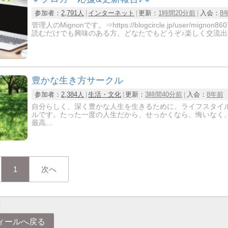
参加者：
2,791人
インターネット
更新：
1時間20分前
入会：
8
管理人のMignonです。⇒https://blogcircle.jp/us
読むだけでも興味のある方、どなたでもどうぞ♪楽しく交流出
豊かな生き方サークル
参加者：
2,384人
生活・文化
更新：
3時間40分前
入会：
8年前
自分らしく、深く豊かな人生を生きるために、ライフスタイ
ルです。たった一度の人生だから、せっかくなら、悔いなく
最高…
1
次へ
ィールへ戻る