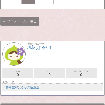
プロフィールへ戻る
[参照中のユーザ]
晴花(はるか)
フォロー
フォロワー
参加サークル
0
0
0
登録ブログ
子持ち主婦はるかの断酒道