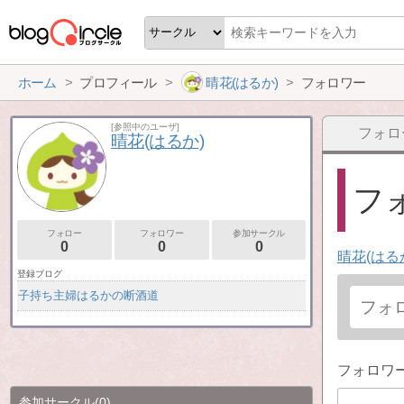
ホーム
プロフィール
晴花(はるか)
フォロワー
[参照中のユーザ]
フォロ
晴花(はるか)
フォ
フォロー
フォロワー
参加サークル
0
0
0
晴花(はる
登録ブログ
子持ち主婦はるかの断酒道
フォロワ
参加サークル
(0)