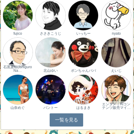
fujico
ささきこうじ
いっちー
nyato
石黒直樹(Ishiguro
Na…
北山ゆい
ボンちゃんパパ
えいじ
エンタメ｜AIコン
山奈めぐ
バントー
はるまき
テンツ販売マイ…
一覧を見る