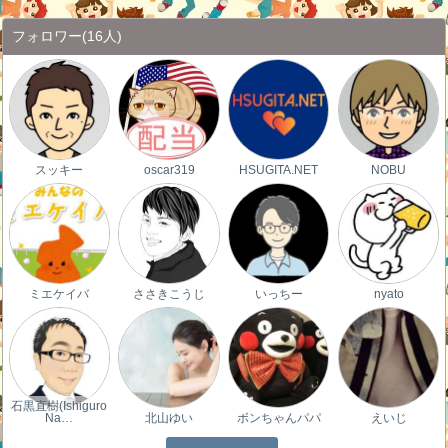
フォロワー
(16人)
スッキー
oscar319
HSUGITA.NET
NOBU
ミエケイバ
ささきこうじ
いっちー
nyato
石黒直樹(Ishiguro
Na…
北山ゆい
ボンちゃんパパ
えいじ