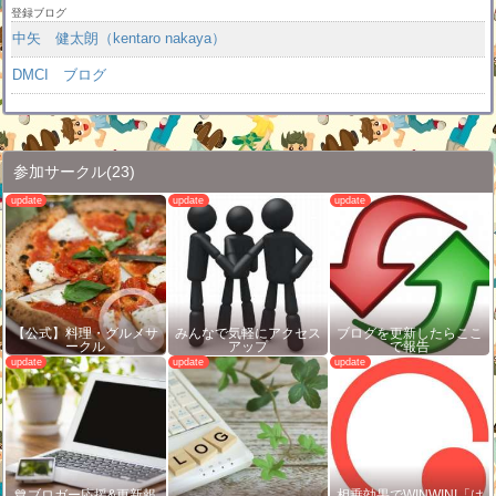
登録ブログ
中矢 健太朗（kentaro nakaya）
DMCI ブログ
参加サークル
(23)
【公式】料理・グルメサ
みんなで気軽にアクセス
ブログを更新したらここ
ークル
アップ
で報告
💙ブロガー応援&更新報
相乗効果でWINWIN!「は