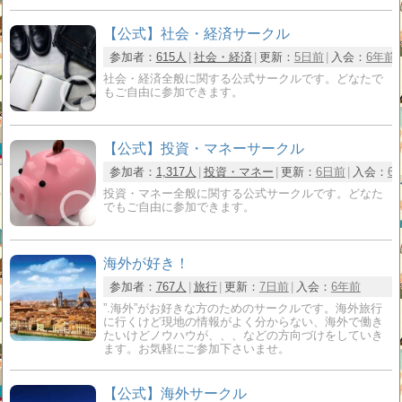
【公式】社会・経済サークル
参加者：
615人
社会・経済
更新：
5日前
入会：
6年前
社会・経済全般に関する公式サークルです。どなたで
もご自由に参加できます。
【公式】投資・マネーサークル
参加者：
1,317人
投資・マネー
更新：
6日前
入会：
6
投資・マネー全般に関する公式サークルです。どなた
でもご自由に参加できます。
海外が好き！
参加者：
767人
旅行
更新：
7日前
入会：
6年前
”.海外”がお好きな方のためのサークルです。海外旅行
に行くけど現地の情報がよく分からない、海外で働き
たいけどノウハウが、、、などの方向づけをしていき
ます。お気軽にご参加下さいませ。
【公式】海外サークル