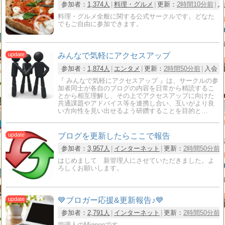
参加者：
1,374人
料理・グルメ
更新：
2時間10分前
入
料理・グルメ全般に関する公式サークルです。どなた
でもご自由に参加できます。
みんなで気軽にアクセスアップ
参加者：
1,874人
エンタメ
更新：
2時間50分前
入会：
『 みんなで気軽にアクセスアップ 』は、サークルの参
加者同士が各自のブログの内容を日常から精読するこ
とから相互理解し、その上でアクセスアップに向けた
共通課題やアドバイス等を連携し合い、互いがより良
い方向性を見い出せるよう研鑽することを目的と…
ブログを更新したらここで報告
参加者：
3,957人
インターネット
更新：
2時間50分前
はじめまして 新管理人にさせていただきました。よ
ろしくお願いします。
💙ブロガー応援&更新報告♪💙
参加者：
2,791人
インターネット
更新：
2時間50分前
管理人のMignonです。