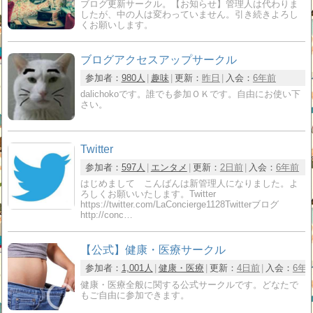
ブログ更新サークル。【お知らせ】管理人は代わりま
したが、中の人は変わっていません。引き続きよろし
くお願いします。
ブログアクセスアップサークル
参加者：
980人
趣味
更新：
昨日
入会：
6年前
dalichokoです。誰でも参加ＯＫです。自由にお使い下
さい。
Twitter
参加者：
597人
エンタメ
更新：
2日前
入会：
6年前
はじめまして こんばんは新管理人になりました。よ
ろしくお願いいたします。Twitter
https://twitter.com/LaConcierge1128Twitterブログ
http://conc…
【公式】健康・医療サークル
参加者：
1,001人
健康・医療
更新：
4日前
入会：
6年
健康・医療全般に関する公式サークルです。どなたで
もご自由に参加できます。