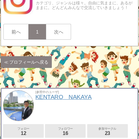
カテゴリ、ジャンルは様々。自由に気ままに、あるが
ままに。どんどんみんなで交流していきましょう！
前へ
1
次へ
プロフィールへ戻る
[参照中のユーザ]
KENTARO NAKAYA
フォロー
フォロワー
参加サークル
12
16
23