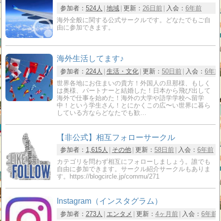
参加者：
524人
地域
更新：
26日前
入会：
6年前
海外全般に関する公式サークルです。どなたでもご自
由に参加できます。
海外生活してます♪
参加者：
224人
生活・文化
更新：
50日前
入会：
6年前
世界各地にお住まいの貴方！外国人の旦那様、もしく
は奥様、パートナーと結婚した！日本から飛び出して
海外で仕事を始めた！海外の大学や語学学校へ留学
中！という学生さん！とにかくこの広〜い世界に暮ら
している方ならどなたでも歓…
【非公式】相互フォローサークル
参加者：
1,615人
その他
更新：
58日前
入会：
6年前
カテゴリを問わず相互にフォローしましょう。誰でも
自由に参加できます。サークル紹介サークルもありま
す。https://blogcircle.jp/commu/271
Instagram（インスタグラム）
参加者：
273人
エンタメ
更新：
4ヶ月前
入会：
6年前