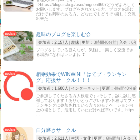
⇒https://blogcircle.jp/user/mignon8607どうぞよろしく
お願いします。ブログをされている方、ブログを読む
だけでも興味のある方、どなたでもどうぞ♪楽しく交流
出来た…
趣味のブログを楽しむ会
参加者：
2,157人
趣味
更新：
3時間40分前
入会：
6年
ブログをしている皆んなが、気軽に・楽しく交流でき
る場所になればいいよね ❢
相乗効果でWINWIN!「はてブ・ランキン
グ」応援サークル！！！
参加者：
1,680人
インターネット
更新：
4時間40分前
ご参加してくださる方大歓迎です♪そして、誠に誠に感
謝しております！ありがとうございます♪各種はてブ・
ランキングに参加されている方々のモチベーション向
上の場として、活用していただければ幸いです。https:
…
自分磨きサークル
参加者：
2,611人
生活・文化
更新：
6時間前
入会：
6