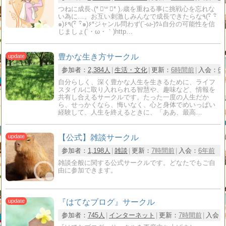
つねに成長⸜(* ॑꒳ ॑* )⸝歳を重ねる事に挑戦心を忘れな
い為に…。お互い刺激しみんなで成長できたらな٩(･ิ ･ิ
๑)۶٩(･ิ ･ิ๑)۶*ジャンル問わず(´-ω-)ｳﾑ自分の可能性を信
じましょ(´・ω・｀)http…
豊かな生き方サークル
参加者：
2,384人
生活・文化
更新：
6時間前
入会：
6
自分らしく、深く豊かな人生を生きるために、ライフ
スタイルに取り入れられる智慧や、趣味など、情報を
共有し合えるサークルです。たった一度の人生だか
ら、せっかくなら、悔いなく、心と身体でめいっぱい
経験して、人生を終えるときに、「ああ、最高…
【公式】雑談サークル
参加者：
1,198人
雑談
更新：
7時間前
入会：
6年前
雑談全般に関する公式サークルです。どなたでもご自
由に参加できます。
『はてなブログ』サークル
参加者：
745人
インターネット
更新：
7時間前
入会：