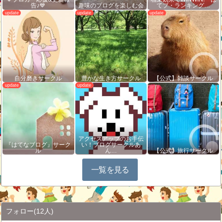
告♪💙
趣味のブログを楽しむ会
てブ・ランキング…
自分磨きサークル
豊かな生き方サークル
【公式】雑談サークル
アクセスアップのお手伝
『はてなブログ』サーク
い！ブログサークルあ
ル
ん…
【公式】旅行サークル
一覧を見る
フォロー
(12人)