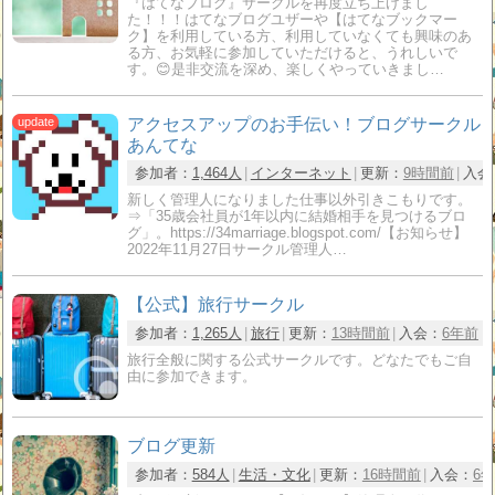
『はてなブログ』サークルを再度立ち上げまし
た！！！はてなブログユザーや【はてなブックマー
ク】を利用している方、利用していなくても興味のあ
る方、お気軽に参加していただけると、うれしいで
す。😊是非交流を深め、楽しくやっていきまし…
アクセスアップのお手伝い！ブログサークル
あんてな
参加者：
1,464人
インターネット
更新：
9時間前
入会
新しく管理人になりました仕事以外引きこもりです。
⇒「35歳会社員が1年以内に結婚相手を見つけるブロ
グ」。https://34marriage.blogspot.com/【お知らせ】
2022年11月27日サークル管理人…
【公式】旅行サークル
参加者：
1,265人
旅行
更新：
13時間前
入会：
6年前
旅行全般に関する公式サークルです。どなたでもご自
由に参加できます。
ブログ更新
参加者：
584人
生活・文化
更新：
16時間前
入会：
6