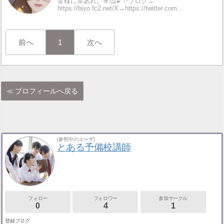
皆様に幸あれ。🌸🥰💕✨ブログ→
https://biyo.fc2.net/X→https://twitter.com…
前へ
1
次へ
プロフィールへ戻る
[参照中のユーザ]
とある予備校講師
フォロー
フォロワー
参加サークル
0
4
1
登録ブログ