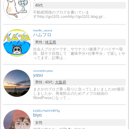
40代
不動産関係のブログを書いていま
す!http://go1101.comhttp://go1101.blog.jp/…
hamflo_sauna
ハムフロ
男性
埼玉県
社会人ブロガーです。サウナスパ健康アドバイザー取
得。脱サラ目指して「趣味半分×仕事半分」で楽しくや
ってます。記事は…
counselor.yasu
yasu
男性
40代
大阪府
まさかのブログ乗っ取りに合ってしまいましたorz復旧
しましたが、再発防止のためアメブロ経由の
WordPressになって…
k1MZuYfw0XVBF5g
biyo
女性