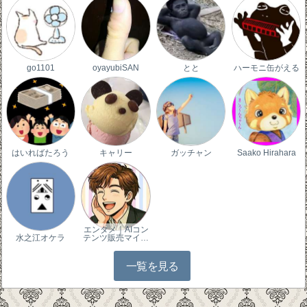
go1101
oyayubiSAN
とと
ハーモニ缶がえる
はいればたろう
キャリー
ガッチャン
Saako Hirahara
エンタメ｜AIコン
水之江オケラ
テンツ販売マイ…
一覧を見る