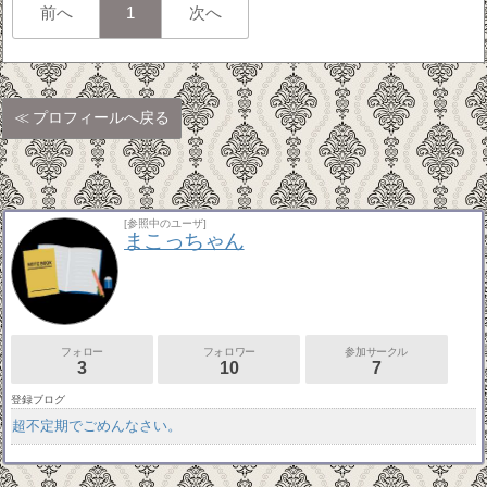
前へ
1
次へ
プロフィールへ戻る
[参照中のユーザ]
まこっちゃん
フォロー
フォロワー
参加サークル
3
10
7
登録ブログ
超不定期でごめんなさい。