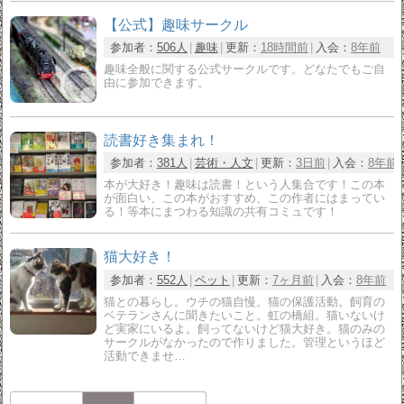
【公式】趣味サークル
参加者：
506人
趣味
更新：
18時間前
入会：
8年前
趣味全般に関する公式サークルです。どなたでもご自
由に参加できます。
読書好き集まれ！
参加者：
381人
芸術・人文
更新：
3日前
入会：
8年前
本が大好き！趣味は読書！という人集合です！この本
が面白い、この本がおすすめ、この作者にはまってい
る！等本にまつわる知識の共有コミュです！
猫大好き！
参加者：
552人
ペット
更新：
7ヶ月前
入会：
8年前
猫との暮らし。ウチの猫自慢。猫の保護活動。飼育の
ベテランさんに聞きたいこと。虹の橋組。猫いないけ
ど実家にいるよ。飼ってないけど猫大好き。猫のみの
サークルがなかったので作りました。管理というほど
活動できませ…