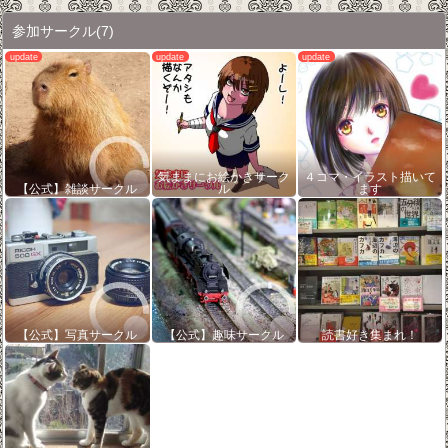
参加サークル
(7)
気ままにお絵かきサーク
４コマ・イラスト描いて
【公式】雑談サークル
ル
ます
【公式】写真サークル
【公式】趣味サークル
読書好き集まれ！