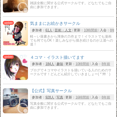
雑談全般に関する公式サークルです。どなたでもご自
由に参加できます。
気ままにお絵かきサークル
参加者：
61人
芸術・人文
更新：
10時間前
入会：
8年
軽～い落書きから渾身の力作まで！イラストでも漫画
でも何でもOK！楽しみながら描き続けるのが上達への
道！
４コマ・イラスト描いてます
参加者：
184人
趣味
更新：
10時間前
入会：
8年前
ブログで４コマやイラストを描いている人のためのサ
ークルです！どんどん紹介していきましょー( *´艸｀)
【公式】写真サークル
参加者：
928人
写真
更新：
16時間前
入会：
8年前
写真全般に関する公式サークルです。どなたでもご自
由に参加できます。