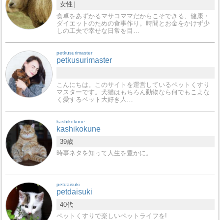
女性
食卓をあずかるマサコママだからこそできる、健康・
ダイエットのための食事作り。時間とお金をかけず少
しの工夫で幸せな日常を目…
petkusurimaster
petkusurimaster
こんにちは。このサイトを運営しているペットくすり
マスターです。犬猫はもちろん動物なら何でもこよな
く愛するペット大好き人…
kashikokune
kashikokune
39歳
時事ネタを知って人生を豊かに。
petdaisuki
petdaisuki
40代
ペットくすりで楽しいペットライフを!