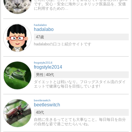
です。安心・安全に海外ジェネリック医薬品を、安価
に利用するための…
hadalabo
hadalabo
47歳
hadalaboの口コミ紹介サイトです
frogstyle2014
frogstyle2014
男性
40代
ダイエットとは戦いなり。フロッグスタイル流のダイ
エットで健康な毎日を目指しています!
beetleswitch
beetleswitch
40代
自然に生きるってとても大事なこと。毎日毎日を自分
の自然な姿で過ごせたらいいね。