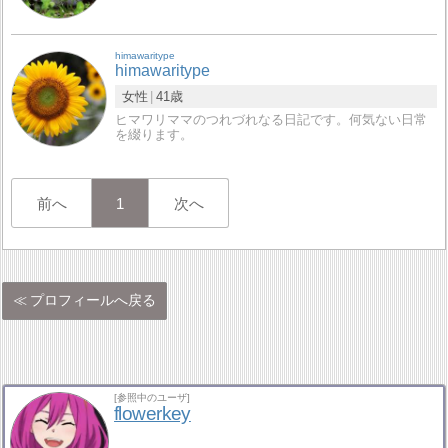
himawaritype
himawaritype
女性
41歳
ヒマワリママのつれづれなる日記です。何気ない日常
を綴ります。
前へ
1
次へ
プロフィールへ戻る
[参照中のユーザ]
flowerkey