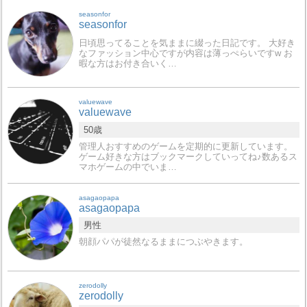
seasonfor
seasonfor
日頃思ってることを気ままに綴った日記です。 大好き
なファッション中心ですが内容は薄っぺらいですw お
暇な方はお付き合いく…
valuewave
valuewave
50歳
管理人おすすめのゲームを定期的に更新しています。
ゲーム好きな方はブックマークしていってね♪数あるス
マホゲームの中でいま…
asagaopapa
asagaopapa
男性
朝顔パパが徒然なるままにつぶやきます。
zerodolly
zerodolly