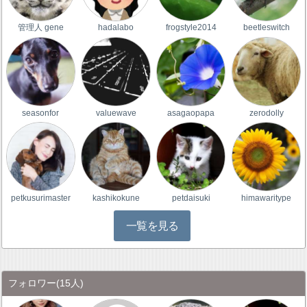
管理人 gene
hadalabo
frogstyle2014
beetleswitch
seasonfor
valuewave
asagaopapa
zerodolly
petkusurimaster
kashikokune
petdaisuki
himawaritype
一覧を見る
フォロワー
(15人)