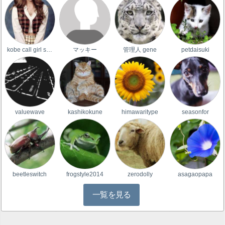
kobe call girl s…
マッキー
管理人 gene
petdaisuki
valuewave
kashikokune
himawaritype
seasonfor
beetleswitch
frogstyle2014
zerodolly
asagaopapa
一覧を見る