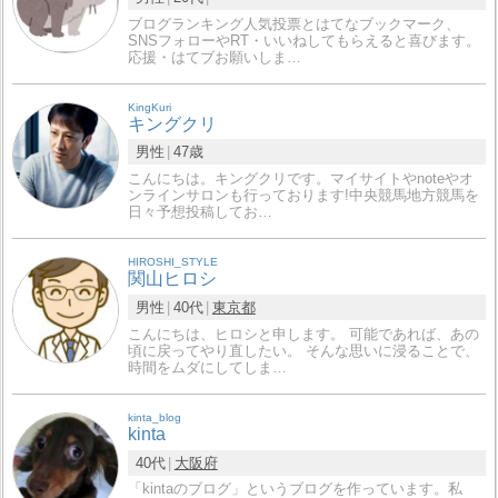
ブログランキング人気投票とはてなブックマーク、
SNSフォローやRT・いいねしてもらえると喜びます。
応援・はてブお願いしま…
KingKuri
キングクリ
男性
47歳
こんにちは。キングクリです。マイサイトやnoteやオ
ンラインサロンも行っております!中央競馬地方競馬を
日々予想投稿してお…
HIROSHI_STYLE
関山ヒロシ
男性
40代
東京都
こんにちは、ヒロシと申します。 可能であれば、あの
頃に戻ってやり直したい。 そんな思いに浸ることで、
時間をムダにしてしま…
kinta_blog
kinta
40代
大阪府
「kintaのブログ」というブログを作っています。私