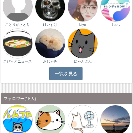
ことりがさとり
けいすけ
biyo
リュウ
こぴっとニュース
おじゃみ
にゃんぷん
一覧を見る
フォロワー
(15人)