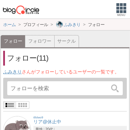
MENU
ホーム
プロフィール
ふみきり
フォロー
フォロー
フォロワー
サークル
フォロー(11)
ふみきり
さんがフォローしているユーザーの一覧です。
t8dwo9
リア@休止中
男性
20代