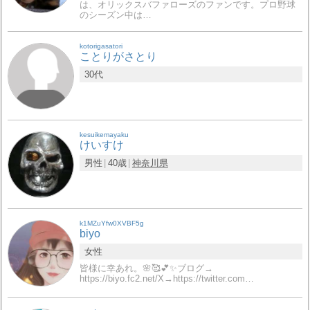
は、オリックスバファローズのファンです。プロ野球
のシーズン中は…
kotorigasatori
ことりがさとり
30代
kesuikemayaku
けいすけ
男性
40歳
神奈川県
k1MZuYfw0XVBF5g
biyo
女性
皆様に幸あれ。🌸🥰💕✨ブログ→
https://biyo.fc2.net/X→https://twitter.com…