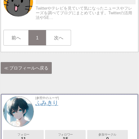
Twitterやテレビを見ていて気になったニュースやフレ
ーズを調べてブログにまとめています。Twitterの活用
法やSE…
前へ
1
次へ
プロフィールへ戻る
[参照中のユーザ]
ふみきり
フォロー
フォロワー
参加サークル
11
15
0