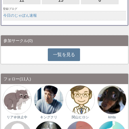
登録ブログ
今日のじゃぽん速報
参加サークル
(0)
一覧を見る
フォロー
(11人)
リア＠休止中
キングクリ
関山ヒロシ
kinta