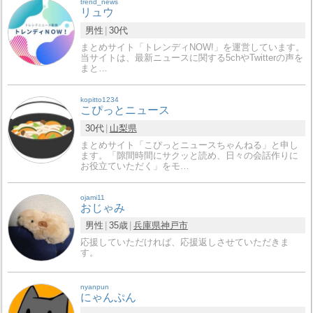
trend_news
リュウ
男性
30代
まとめサイト「トレンディNOW!」を運営しています。
当サイトは、最新ニュースに関する5chやTwitterの声を
まと…
kopitto1234
こぴっとニュース
30代
山梨県
まとめサイト「こぴっとニュースちゃんねる」と申し
ます。「隙間時間にサクッと読め、日々の会話作りに
お役立ていただく」をモ…
ojami11
おじゃみ
男性
35歳
兵庫県
神戸市
応援していただければ、応援返しさせていただきま
す。
nyanpun
にゃんぷん