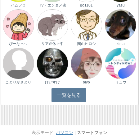
ハムフロ
TV・エンタメ魂
go1101
yasu
ぴーなっつ
リア＠休止中
関山ヒロシ
kinta
ことりがさとり
けいすけ
biyo
リュウ
一覧を見る
パソコン
スマートフォン