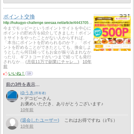
ポイント交換
http://hukugyo-challenge.seesaa.net/article/444370544.html
今までモッピーというポイントサイトを中心に
ポイントの貯め方を紹介してきました！ポイン
トサイトをやったことがない人からすれば、
「本当にポイントを貯められるのか？」「ポイ
ントを貯めることができたとしても、換金しよ
うとしたら何日経ってもお金が振り込まれなか
ったり、ギフトコードがいつまで経っても発行
されなか…
月収11万で副業にチャレ…
10年
前
いいね！
19
前の3件を表示
ゆうき
> デコピーさん
お褒めいただき、ありがとうございます♪
10年前
(退会したユーザー)
これはお得ですね（≧∇≦）
10年前