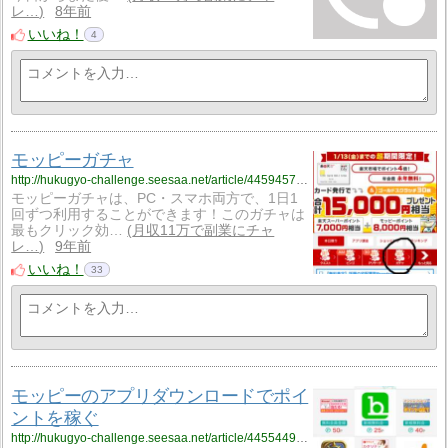
レ…
8年前
いいね！
4
モッピーガチャ
http://hukugyo-challenge.seesaa.net/article/445945719.html
モッピーガチャは、PC・スマホ両方で、1日1
回ずつ利用することができます！このガチャは
最もクリック効…
月収11万で副業にチャ
レ…
9年前
いいね！
33
モッピーのアプリダウンロードでポイ
ントを稼ぐ
http://hukugyo-challenge.seesaa.net/article/445544930.html