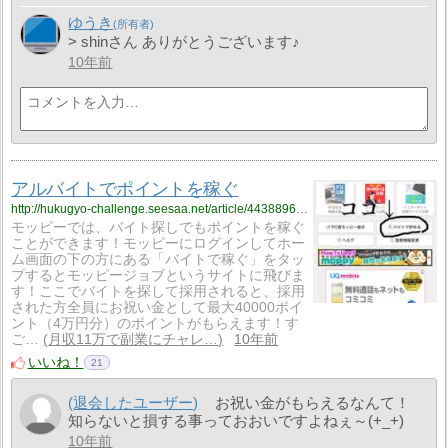
ゆうき
> shinさん ありがとうございます♪
10年前
アルバイトでポイントを稼ぐ
http://hukugyo-challenge.seesaa.net/article/443889668.html
モッピーでは、バイト探しでもポイントを稼ぐ
ことができます！モッピーにログインしてホー
ム画面の下の方にある「バイトで稼ぐ」をタッ
プするとモッピージョブというサイトに飛びま
す！ここでバイトを探して採用されると、採用
された方全員にお祝い金として最大40000ポイ
ント（4万円分）のポイントがもらえます！す
ご…
月収11万で副業にチャレ…
10年前
いいね！
21
(退会したユーザー)
お祝い金がもらえるなんて！
知らないと損する事っておおいですよねぇ～(+_+)
10年前