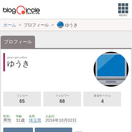
MENU
ホーム
プロフィール
ゆうき
プロフィール
green-get-yellow
ゆうき
フォロー
フォロワー
参加サークル
65
68
4
性別
年齢
住所
入会日
男性
31歳
埼玉県
2016年10月02日