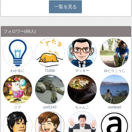
一覧を見る
フォロワー
(68人)
わかるに
T1000
マッキー
ゆとりこうじ
リブ
uni5243
ちゃんこ
norikiart