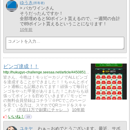
ゆうき
> バカワインさん
そうだったんですか！
全部埋めると50ポイント貰えるので、一週間の合計
で89ポイント貰えるということになります！
10年前
ビンゴ達成！！
http://hukugyo-challenge.seesaa.net/article/445085169.html
皆さん、今晩は！モッピーカジノでALLビンゴ
を達成することができました！！ちゃんとポイ
ント通帳にも記載されてます！頑張って毎日ビ
ンゴをやった甲斐がありました！これからも頑
張ってポイントを貯めていきます♪▽モッピー
の無料会員登録はコチラ▽※PCでこのページ
を見ている方は、スマホでQRコードをスキャ
ンす…
月収11万で副業にチャレ…
10年前
いいね！
19
ユキヤ
わぁ～おめでとうございます。最近、サボ