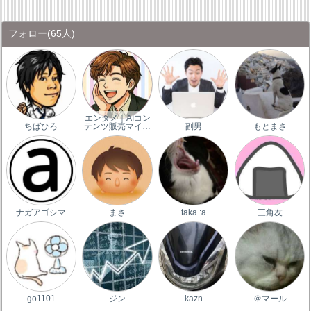
フォロー
(65人)
エンタメ｜AIコン
ちばひろ
テンツ販売マイ…
副男
もとまさ
ナガアゴシマ
まさ
taka :a
三角友
go1101
ジン
kazn
＠マール