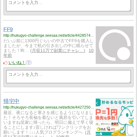
FF9
http://hukugyo-challenge.seesaa.net/article/442857451.html
だいぶ前に1300円ぐらいの中古でFF9を購入し
ましたが、今まで机の引き出しの中に眠らせて
ました！昨…
月収11万で副業にチャレ…
10
年前
いいね！
7
帰宅中
http://hukugyo-challenge.seesaa.net/article/442725036.html
最近、夜になると寒さを感じるようになりまし
た！そろそろ長袖を着ないと風邪を引いてしま
いますね笑家に帰ったら、明日に備えて早く寝
ることにします♪宜しければワンクリックをお
願いします！↓↓↓人気ブログランキングへ
月