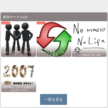
参加サークル
(4)
みんなで気軽にアクセス
ブログを更新したらここ
アップ
で報告
No Music No Life
2007年にブログを創めた
人のサークル
一覧を見る