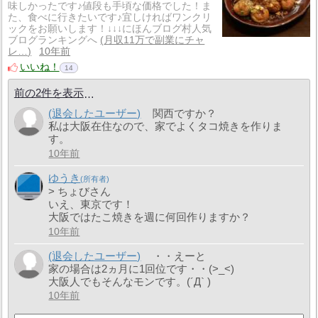
味しかったです♪値段も手頃な価格でした！ま
た、食べに行きたいです♪宜しければワンクリ
ックをお願いします！↓↓↓にほんブログ村人気
ブログランキングへ
月収11万で副業にチャ
レ…
10年前
いいね！
14
前の2件を表示
(退会したユーザー)
関西ですか？
私は大阪在住なので、家でよくタコ焼きを作りま
す。
10年前
ゆうき
> ちょびさん
いえ、東京です！
大阪ではたこ焼きを週に何回作りますか？
10年前
(退会したユーザー)
・・えーと
家の場合は2ヵ月に1回位です・・(>_<)
大阪人でもそんなモンです。(´Д` )
10年前