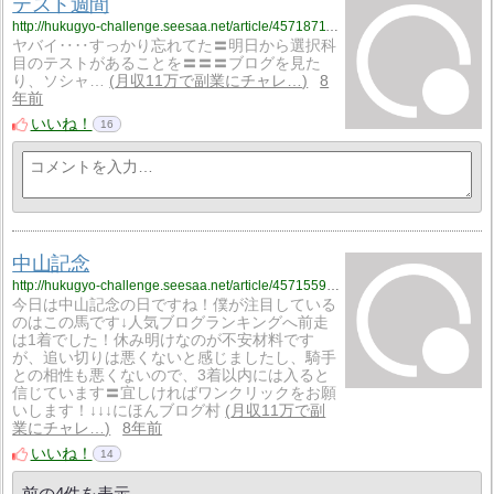
テスト週間
http://hukugyo-challenge.seesaa.net/article/457187118.html
ヤバイ‥‥すっかり忘れてた〓️明日から選択科
目のテストがあることを〓️〓️〓️ブログを見た
り、ソシャ…
月収11万で副業にチャレ…
8
年前
いいね！
16
中山記念
http://hukugyo-challenge.seesaa.net/article/457155901.html
今日は中山記念の日ですね！僕が注目している
のはこの馬です↓人気ブログランキングへ前走
は1着でした！休み明けなのが不安材料です
が、追い切りは悪くないと感じましたし、騎手
との相性も悪くないので、3着以内には入ると
信じています〓宜しければワンクリックをお願
いします！↓↓↓にほんブログ村
月収11万で副
業にチャレ…
8年前
いいね！
14
前の4件を表示