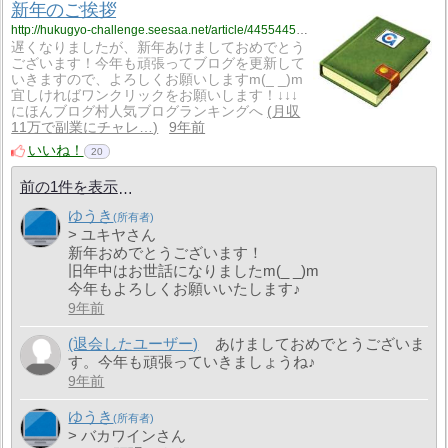
新年のご挨拶
http://hukugyo-challenge.seesaa.net/article/445544584.html
遅くなりましたが、新年あけましておめでとう
ございます！今年も頑張ってブログを更新して
いきますので、よろしくお願いしますm(_ _)m
宜しければワンクリックをお願いします！↓↓↓
にほんブログ村人気ブログランキングへ
月収
11万で副業にチャレ…
9年前
いいね！
20
前の1件を表示
ゆうき
> ユキヤさん
新年おめでとうございます！
旧年中はお世話になりましたm(_ _)m
今年もよろしくお願いいたします♪
9年前
(退会したユーザー)
あけましておめでとうございま
す。今年も頑張っていきましょうね♪
9年前
ゆうき
> バカワインさん