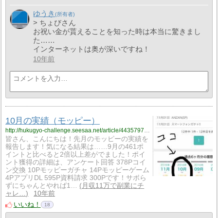
ゆうき
> ちょびさん
お祝い金が貰えることを知った時は本当に驚きまし
た……
インターネットは奥が深いですね！
10年前
10月の実績（モッピー）
http://hukugyo-challenge.seesaa.net/article/443579731.html
皆さん、こんにちは！先月のモッピーの実績を
報告します！気になる結果は……9月の461ポ
イントと比べると2倍以上差がでました！ポイ
ント獲得の詳細は、アンケート回答 378Pコイ
ン交換 10Pモッピーガチャ 14Pモッピーゲーム
4PアプリDL 595P資料請求 300Pです！サボら
ずにちゃんとやれば1…
月収11万で副業にチ
ャレ…
10年前
いいね！
18