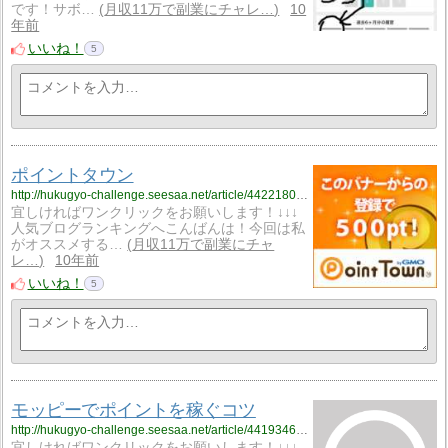
です！サボ…
月収11万で副業にチャレ…
10
年前
いいね！
5
ポイントタウン
http://hukugyo-challenge.seesaa.net/article/442218028.html
宜しければワンクリックをお願いします！↓↓↓
人気ブログランキングへこんばんは！今回は私
がオススメする…
月収11万で副業にチャ
レ…
10年前
いいね！
5
モッピーでポイントを稼ぐコツ
http://hukugyo-challenge.seesaa.net/article/441934605.html
宜しければワンクリックをお願いします！↓↓↓