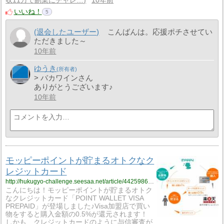
収11万で副業にチャレ…
10年前
いいね！
5
(退会したユーザー)
こんばんは。応援ポチさせてい
ただきました～
10年前
ゆうき
> バカワインさん
ありがとうございます♪
10年前
モッピーポイントが貯まるオトクなク
レジットカード
http://hukugyo-challenge.seesaa.net/article/442598666.html
こんにちは！モッピーポイントが貯まるオトク
なクレジットカード「POINT WALLET VISA
PREPAID」が登場しました♪Visa加盟店で買い
物をすると購入金額の0.5%が還元されます！
しかも、クレジットカードのように与信審査が