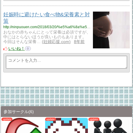
妊娠時に避けたい食べ物&栄養素と対
策
http://ninpuouen.com/2018/03/20/%e5%a6%8a%e5%a8%a0%e6%99%82%e3%81%ab%e9%81%bf%e3%81%91%e3%81%9f%e3%81%84%e9%a3%9f%e3%81%b9%e7%89%a9%e3%81%a8%e6%a0%84%e9%a4%8a%e7%b4%a0%e3%81%a8%e5%af%be%e7%ad%96/
おなかの赤ちゃんにとって栄養は必須ですが、
中にはとらないほうが良いものもあります。
今回はそんな栄養…
妊婦応援.com
8年前
いいね！
0
参加サークル
(6)