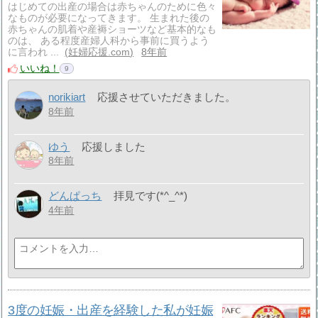
はじめての出産の場合は赤ちゃんのために色々
なものが必要になってきます。 生まれた後の
赤ちゃんの肌着や産褥ショーツなど基本的なも
のは、 ある程度産婦人科から事前に買うよう
に言われ ...
妊婦応援.com
8年前
いいね！
9
norikiart
応援させていただきました。
8年前
ゆう
応援しました
8年前
どんぱっち
拝見です(*^_^*)
4年前
3度の妊娠・出産を経験した私が妊娠