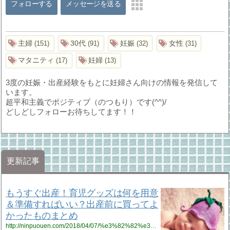
フォローする
メッセージを送る
主婦
30代
妊娠
女性
151
91
32
31
マタニティ
妊婦
17
13
3度の妊娠・出産経験をもとに妊婦さん向けの情報を発信して
います。
超平和主義でポジティブ（のつもり）です(^^)/
どしどしフォローお待ちしてます！！
更新記事
もうすぐ出産！育児グッズは何を用意
＆準備すればいい？出産前に買ってよ
かったものまとめ
http://ninpuouen.com/2018/04/07/%e3%82%82%e3%81%86%e3%81%99%e3%81%90%e5%87%ba%e7%94%a3%ef%bc%81%e8%82%b2%e5%85%90%e3%82%b0%e3%83%83%e3%82%ba%e3%81%af%e4%bd%95%e3%82%92%e7%94%a8%e6%84%8f%ef%bc%86%e6%ba%96%e5%82%99%e3%81%99%e3%82%8c/