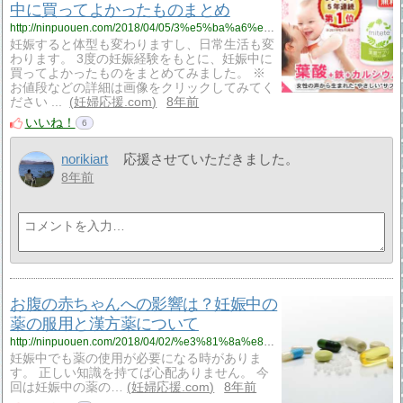
中に買ってよかったものまとめ
http://ninpuouen.com/2018/04/05/3%e5%ba%a6%e3%81%ae%e5%a6%8a%e5%a8%a0%e3%83%bb%e5%87%ba%e7%94%a3%e3%82%92%e7%b5%8c%e9%a8%93%e3%81%97%e3%81%9f%e7%a7%81%e3%81%8c%e5%a6%8a%e5%a8%a0%e4%b8%ad%e3%81%ab%e8%b2%b7%e3%81%a3%e3%81%a6%e3%82%88/
妊娠すると体型も変わりますし、日常生活も変
わります。 3度の妊娠経験をもとに、妊娠中に
買ってよかったものをまとめてみました。 ※
お値段などの詳細は画像をクリックしてみてく
ださい ...
妊婦応援.com
8年前
いいね！
6
norikiart
応援させていただきました。
8年前
お腹の赤ちゃんへの影響は？妊娠中の
薬の服用と漢方薬について
http://ninpuouen.com/2018/04/02/%e3%81%8a%e8%85%b9%e3%81%ae%e8%b5%a4%e3%81%a1%e3%82%83%e3%82%93%e3%81%b8%e3%81%ae%e5%bd%b1%e9%9f%bf%e3%81%af%ef%bc%9f%e5%a6%8a%e5%a8%a0%e4%b8%ad%e3%81%ae%e8%96%ac%e3%81%ae%e6%9c%8d%e7%94%a8%e3%81%a8/
妊娠中でも薬の使用が必要になる時がありま
す。 正しい知識を持てば心配ありません。 今
回は妊娠中の薬の…
妊婦応援.com
8年前