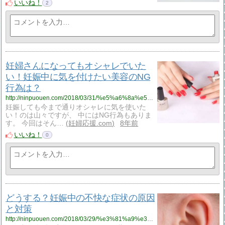
いいね！
2
妊婦さんになってもオシャレでいた
い！妊娠中に気を付けたい美容のNG
行為は？
http://ninpuouen.com/2018/03/31/%e5%a6%8a%e5%a9%a6%e3%81%95%e3%82%93%e3%81%ab%e3%81%aa%e3%81%a3%e3%81%a6%e3%82%82%e3%82%aa%e3%82%b7%e3%83%a3%e3%83%ac%e3%81%a7%e3%81%84%e3%81%9f%e3%81%84%ef%bc%81%e5%a6%8a%e5%a8%a0%e4%b8%ad%e3%81%ab/
妊娠しても今まで通りオシャレに気を使いた
い！のは山々ですが、 中にはNG行為もありま
す。 今回はそん…
妊婦応援.com
8年前
いいね！
0
どうする？妊娠中の不快な症状の原因
と対策
http://ninpuouen.com/2018/03/29/%e3%81%a9%e3%81%86%e3%81%99%e3%82%8b%ef%bc%9f%e5%a6%8a%e5%a8%a0%e4%b8%ad%e3%81%ae%e4%b8%8d%e5%bf%ab%e3%81%aa%e7%97%87%e7%8a%b6%e3%81%ae%e5%8e%9f%e5%9b%a0%e3%81%a8%e5%af%be%e7%ad%96/