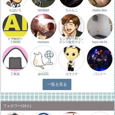
ちばひろ
norikiart
ちゃんこ
matsu teru
Ｖブロガー
エンタメ｜AIコン
☆MAKI
monezo
テンツ販売マイ…
haru hd-01
三角友
go1101
ユウイチ
バントー
一覧を見る
フォロワー
(18人)