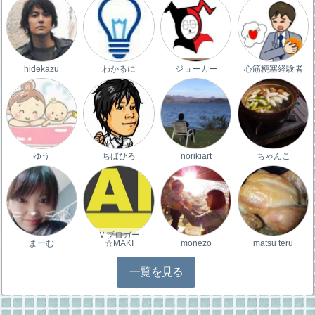
hidekazu
わかるに
ジョーカー
心筋梗塞経験者
ゆう
ちばひろ
norikiart
ちゃんこ
Ｖブロガー
まーむ
☆MAKI
monezo
matsu teru
一覧を見る