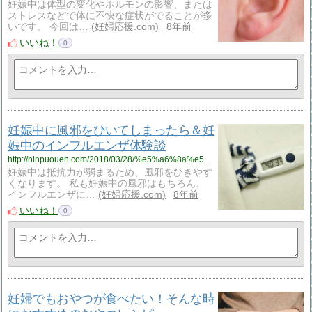
妊娠中は体型の変化やホルモンの影響、または
ストレスなどで体に不快な症状がでることが多
いです。 今回は…
妊婦応援.com
8年前
いいね！
0
妊娠中に風邪をひいてしまったら＆妊
娠中のインフルエンザ体験談
http://ninpuouen.com/2018/03/28/%e5%a6%8a%e5%a8%a0%e4%b8%ad%e3%81%ab%e9%a2%a8%e9%82%aa%e3%82%92%e3%81%b2%e3%81%84%e3%81%a6%e3%81%97%e3%81%be%e3%81%a3%e3%81%9f%e3%82%89%ef%bc%86%e5%a6%8a%e5%a8%a0%e4%b8%ad%e3%81%ae%e3%82%a4%e3%83%b3/
妊娠中は抵抗力が弱まるため、風邪をひきやす
くなります。 私も妊娠中の風邪はもちろん、
インフルエンザに…
妊婦応援.com
8年前
いいね！
0
妊婦でもおやつが食べたい！そんな時