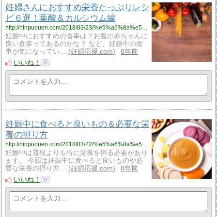
妊婦さんにおすすめ栄養たっぷりレシ
ピ６選！葉酸＆カルシウム編
http://ninpuouen.com/2018/03/23/%e5%a6%8a%e5%a9%a6%e3%81%95%e3%82%93%e3%81%ab%e3%81%8a%e3%81%99%e3%81%99%e3%82%81%e6%a0%84%e9%a4%8a%e3%81%9f%e3%81%a3%e3%81%b7%e3%82%8a%e3%83%ac%e3%82%b7%e3%83%94%ef%bc%96%e9%81%b8%ef%bc%81%e8%91%89/
妊娠中におすすめの食事は？お腹の赤ちゃんに
良い食事ってあるのかな？ など、妊娠中の食
事が気になってい…
妊婦応援.com
8年前
いいね！
0
妊娠中に食べると良いもの＆必要な栄
養の摂り方
http://ninpuouen.com/2018/03/22/%e5%a6%8a%e5%a8%a0%e4%b8%ad%e3%81%ab%e9%a3%9f%e3%81%b9%e3%82%8b%e3%81%a8%e8%89%af%e3%81%84%e3%82%82%e3%81%ae%ef%bc%86%e5%bf%85%e8%a6%81%e3%81%aa%e6%a0%84%e9%a4%8a%e3%81%ae%e6%91%82%e3%82%8a%e6%96%b9/
妊娠中は普段よりも特に栄養を摂る必要があり
ます。 今回は妊娠中に食べると良いものや必
要な栄養の摂り方…
妊婦応援.com
8年前
いいね！
0