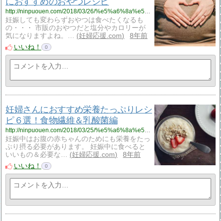
におすすめのおやつレシピ
http://ninpuouen.com/2018/03/26/%e5%a6%8a%e5%a9%a6%e3%81%a7%e3%82%82%e3%81%8a%e3%82%84%e3%81%a4%e3%81%8c%e9%a3%9f%e3%81%b9%e3%81%9f%e3%81%84%ef%bc%81%e3%81%9d%e3%82%93%e3%81%aa%e6%99%82%e3%81%ab%e3%81%8a%e3%81%99%e3%81%99%e3%82%81/
妊娠しても変わらずおやつは食べたくなるも
の・・・ 市販のおやつだと塩分やカロリーが
気になりますよね。…
妊婦応援.com
8年前
いいね！
0
妊婦さんにおすすめ栄養たっぷりレシ
ピ６選！食物繊維＆乳酸菌編
http://ninpuouen.com/2018/03/25/%e5%a6%8a%e5%a9%a6%e3%81%95%e3%82%93%e3%81%ab%e3%81%8a%e3%81%99%e3%81%99%e3%82%81%e6%a0%84%e9%a4%8a%e3%81%9f%e3%81%a3%e3%81%b7%e3%82%8a%e3%83%ac%e3%82%b7%e3%83%94%ef%bc%96%e9%81%b8%ef%bc%81%e9%a3%9f/
妊娠中はお腹の赤ちゃんのためにも栄養をたっ
ぷり摂る必要があります。 妊娠中に食べると
いいもの＆必要な…
妊婦応援.com
8年前
いいね！
0