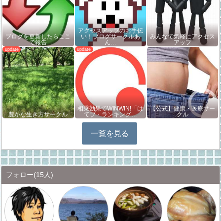
アクセスアップのお手伝
ブログを更新したらここ
い！ブログサークルあ
みんなで気軽にアクセス
で報告
ん…
アップ
相乗効果でWINWIN!「は
【公式】健康・医療サー
豊かな生き方サークル
てブ・ランキング…
クル
一覧を見る
フォロー
(15人)