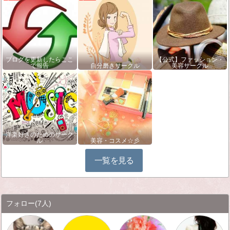
ブログを更新したらここ
【公式】ファッション・
で報告
自分磨きサークル
美容サークル
洋楽好きのためのサーク
ル
美容・コスメ☆彡
一覧を見る
フォロー
(7人)