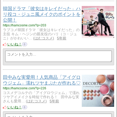
韓国ドラマ「彼女はキレイだった」ハ
リ役コ・ジュニ風メイクのポイントを
公開！
https://hamcosme.com/?p=203
ラブコメ韓国ドラマ「彼女はキレイだった」の
主役 キム・ヘジンの親友役のハリ（コ・ジュ
ニ）がかわいい…
はむコスメ
5年前
いいね！
0
田中みな実愛用！人気商品「アイグロ
ウジェム」濡れツヤまぶたが作れる♡
https://hamcosme.com/?p=226
コスメデコルテの「アイグロウジェム」で濡れ
ツヤアイメイクを時短で作れる！ 田中みな実
さんも愛用…
はむコスメ
5年前
いいね！
0