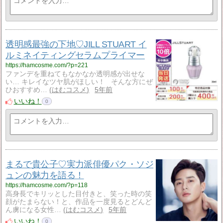
透明感最強の下地♡JILL STUART イ
ルミネイティングセラムプライマー
https://hamcosme.com/?p=221
ファンデを重ねてもなかなか透明感が出せな
い… キレイなツヤ肌がほしい！ そんな方にぜ
ひおすすめ…
はむコスメ
5年前
いいね！
0
まるで貴公子♡実力派俳優パク・ソジ
ュンの魅力を語る！
https://hamcosme.com/?p=118
高身長でキリッとした目付きと、笑った時の笑
顔がたまらない！と、作品を一度見るとどんど
ん虜になる女性…
はむコスメ
5年前
いいね！
0