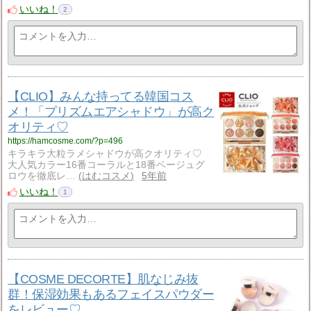
いいね！
2
【CLIO】みんな持ってる韓国コス
メ！「プリズムエアシャドウ」が高ク
オリティ♡
https://hamcosme.com/?p=496
キラキラ大粒ラメシャドウが高クオリティ♡
大人気カラー16番コーラルと18番ベージュグ
ロウを徹底レ…
はむコスメ
5年前
いいね！
1
【COSME DECORTE】肌なじみ抜
群！保湿効果もあるフェイスパウダー
をレビュー♡