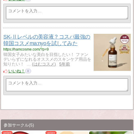
SK-Ⅱレベルの美容液？コスパ最強の
韓国コスメma:nyoを試してみた
https://hamcosme.com/?p=9
韓国女子みたいな美白を目指したい！ ファン
デいらずになれるオススメのスキンケア用品を
知りたい！ …
はむコスメ
5年前
いいね！
0
参加サークル
(5)