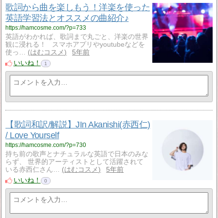
歌詞から曲を楽しもう！洋楽を使った
英語学習法とオススメの曲紹介♪
https://hamcosme.com/?p=733
英語がわかれば、歌詞まで丸ごと、洋楽の世界
観に浸れる！ スマホアプリやyoutubeなどを
使っ…
はむコスメ
5年前
いいね！
1
【歌詞和訳/解説】JIn Akanishi(赤西仁)
/ Love Yourself
https://hamcosme.com/?p=730
持ち前の歌声とナチュラルな英語で日本のみな
らず、 世界的アーティストとして活躍されて
いる赤西仁さん…
はむコスメ
5年前
いいね！
0