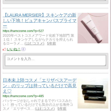
【LAURA MERSIER】スキンケアの新
しい下地！ピュアキャンバスプライマ
ー
https://hamcosme.com/?p=527
2020年ベストコスメアワード化粧下地部門 第
１位！ スキンケアしながらテカりを抑えられ
るローラメ…
はむコスメ
5年前
いいね！
2
日本未上陸コスメ「エリザベスアーデ
ン」のリップは持っているだけで高見
え♡
https://hamcosme.com/?p=485
パッケージがおしゃれでまるでデパコスみた
い！ 持っているだけでも気分の上がる海外コ
スメ「エリザベス…
はむコスメ
5年前