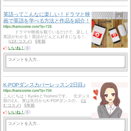
英語ってこんなに楽しい！ドラマと映
画で英語を学べる方法と作品を紹介！
https://hamcosme.com/?p=726
ドラマや映画を観ているだけで、楽しく
英語がわかる！英語がどんどん好きになる！
…
はむコスメ
5年前
いいね！
0
K-POPダンスカバーレッスン2日目♪
https://hamcosme.com/?p=704
こんにちは！KyokoとYoshimiです。 元ダンス
部の2人、実は先日からK-POPダンスの…
は
むコスメ
5年前
いいね！
0