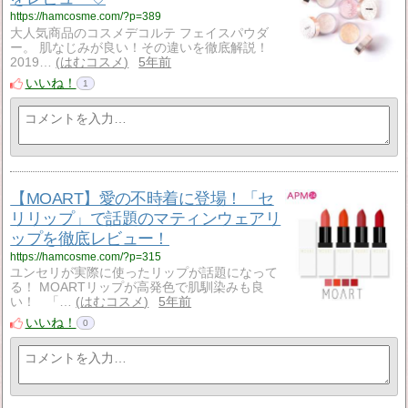
https://hamcosme.com/?p=389
大人気商品のコスメデコルテ フェイスパウダ
ー。 肌なじみが良い！その違いを徹底解説！
2019…
はむコスメ
5年前
いいね！
1
【MOART】愛の不時着に登場！「セ
リリップ」で話題のマティンウェアリ
ップを徹底レビュー！
https://hamcosme.com/?p=315
ユンセリが実際に使ったリップが話題になって
る！ MOARTリップが高発色で肌馴染みも良
い！ 「…
はむコスメ
5年前
いいね！
0