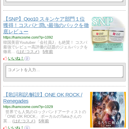
【SNP】Qoo10 スキンケア部門１位
獲得！コスパと潤い最強のパックを徹
底レビュー
https://hamcosme.com/?p=1092
韓国美容Youtuber「会社員J」も絶賛！ コスパ
最強でレビュー高評価の話題のジェルパックを
徹底…
はむコスメ
5年前
いいね！
2
【歌詞和訳/解説】ONE OK ROCK /
Renegades
https://hamcosme.com/?p=1029
世界でも人気のロックバンドアーティストの
「ONE OK ROCK」 ボーカルのTakaさんの
英…
はむコスメ
5年前
いいね！
1