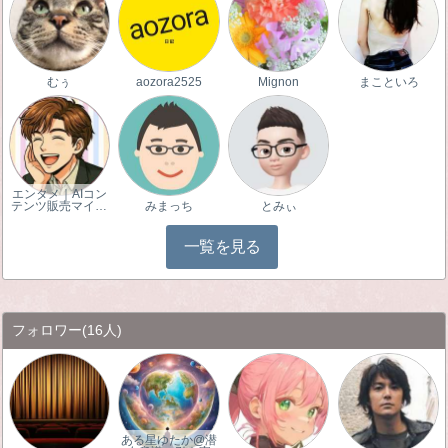
むぅ
aozora2525
Mignon
まこといろ
エンタメ｜AIコン
テンツ販売マイ…
みまっち
とみぃ
一覧を見る
フォロワー
(16人)
ある星ゆたか@潜