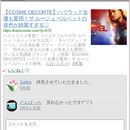
【COSME DECORTE】ハリウッド女
優も愛用！ザ ルージュ ベルベットの
発色が綺麗すぎる♡
https://hamcosme.com/?p=870
ベストコスメ受賞！コスメデコルテのザ ルー
ジュ ベルベットが大人気！ 「キャプテン・マ
ーベル」の主演女優 ブリー・ラーソンも愛用
♡ 田中みな実さんや多くの有名人も愛用し
ている人気国産ブランド「 […] 投稿 【COSME
DECORTE】ハリウッド女優も愛用！ザ ルージ
ュ ベルベットの発色…
はむコスメ
5年前
いいね！
6
Junko
拝見させていただきました。
5年前
どんぱっち
見れなかったです(*'▽')
2年2ヶ月前