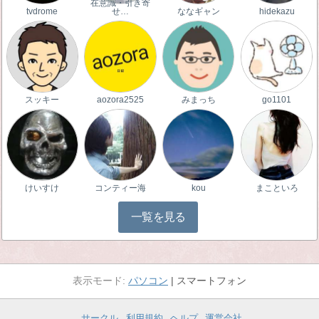
在意識・引き寄
tvdrome
せ…
ななギャン
hidekazu
スッキー
aozora2525
みまっち
go1101
けいすけ
コンティー海
kou
まこといろ
一覧を見る
パソコン
スマートフォン
サークル
利用規約
ヘルプ
運営会社