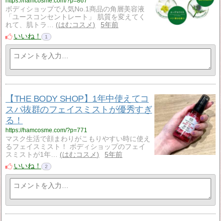
https://hamcosme.com/?p=867
ボディショップで人気No.1商品の角層美容液
「ユースコンセントレート」 肌質を変えてく
れて、肌トラ…
はむコスメ
5年前
いいね！
1
【THE BODY SHOP】1年中使えてコ
スパ抜群のフェイスミストが優秀すぎ
る！
https://hamcosme.com/?p=771
マスク生活で顔まわりがこもりやすい時に使え
るフェイスミスト！ ボディショップのフェイ
スミストが1年…
はむコスメ
5年前
いいね！
2