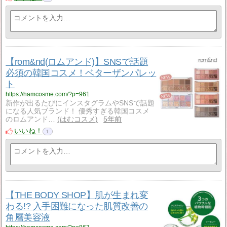
【rom&nd(ロムアンド)】SNSで話題
必須の韓国コスメ！ベターザンパレッ
ト
https://hamcosme.com/?p=961
新作が出るたびにインスタグラムやSNSで話題
になる人気ブランド！ 優秀すぎる韓国コスメ
のロムアンド…
はむコスメ
5年前
いいね！
1
【THE BODY SHOP】肌が生まれ変
わる!? 入手困難になった肌質改善の
角層美容液