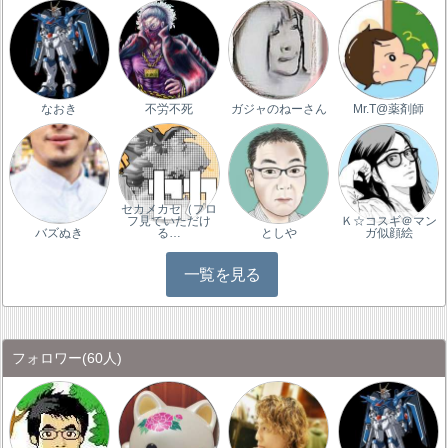
なおき
不労不死
ガジャのねーさん
Mr.T@薬剤師
セカメカセ（プロ
フ見ていただけ
Ｋ☆コスギ＠マン
バズぬき
る…
としや
ガ似顔絵
一覧を見る
フォロワー
(60人)