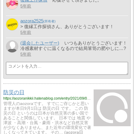
5年前
aozora2525
> 復縁工作探偵さん、ありがとうございます！
5年前
(退会したユーザー)
いつもありがとうございます！
冷感素材すぐに温くなるので結局箪笥の肥やしに…?
5年前
防災の日
https://aozoranikkii.hatenablog.com/entry/2021/09/01/153313
管理人のaozoraです。 すでにご存じかと思い
ますが本日9月1日は 防災の日 です。 この 防
災の日 というのは日本が自然災害の多い国で
あることと関係しています。 日本では 地震 や
津波 ・高潮・台風・豪雨・洪水など自然災害
が少なくありません、また近年の環境変化で著
しくなってきています。 その…
aozora日