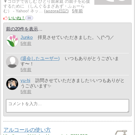
▼コロナで苦しむ ひとり親家庭 の親子を応援
するために （しんぐるまざあず・ふぉーら
む） - Yahoo! ネッ…
aozora日記
5年前
いいね！
36
前の20件を表示
Junko
拝見させていただきました。＼(^-^)／
5年前
(退会したユーザー)
いつもありがとうございま
す〜！
5年前
yu-hi
訪問させていただきました✨いつもありがと
うございます✨
5年前
アルコールの使い方