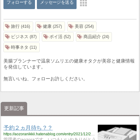
フォローする
メッセージを送る
旅行
健康
美容
416
257
254
ビジネス
ポイ活
商品紹介
87
52
24
時事ネタ
11
美腸プランナーで温泉ソムリエの健康オタクが美容と健康情報
を発信しています。
無言いいね、フォローお許しください。
更新記事
予約２ヵ月待ち？？
https://aozoranikkii.hatenablog.com/entry/2021/12/22/175540
管理者のaozoraです、いつもいいねありがとう