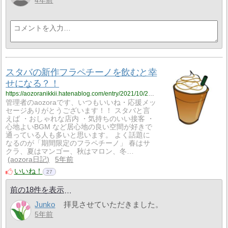
4年前
スタバの新作フラペチーノを飲むと幸
せになる？！
https://aozoranikkii.hatenablog.com/entry/2021/10/27/211439
管理者のaozoraです、いつもいいね・応援メッ
セージありがとうございます！！ スタバと言
えば ・おしゃれな店内 ・気持ちのいい接客 ・
心地よいBGM など居心地の良い空間が好きで
通っている人も多いと思います。 よく話題に
なるのが「期間限定のフラペチーノ」 春はサ
クラ、夏はマンゴー、秋はマロン、冬…
aozora日記
5年前
いいね！
27
前の18件を表示
Junko
拝見させていただきました。
5年前