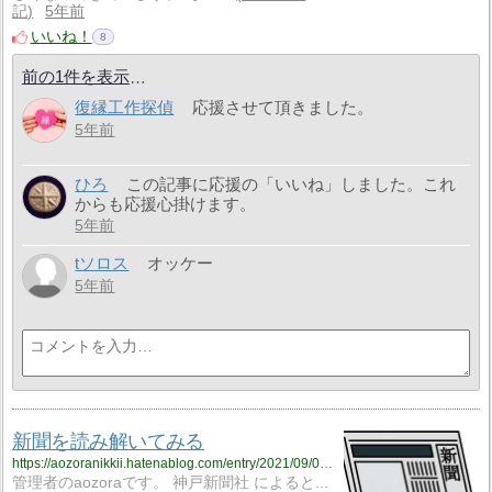
記
5年前
いいね！
8
前の1件を表示
復縁工作探偵
応援させて頂きました。
5年前
ひろ
この記事に応援の「いいね」しました。これ
からも応援心掛けます。
5年前
tソロス
オッケー
5年前
新聞を読み解いてみる
https://aozoranikkii.hatenablog.com/entry/2021/09/05/120609
管理者のaozoraです。 神戸新聞社 によると...