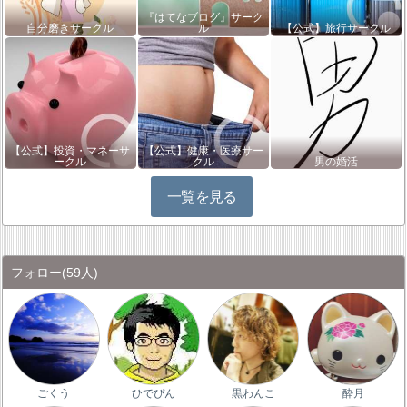
『はてなブログ』サーク
自分磨きサークル
ル
【公式】旅行サークル
【公式】投資・マネーサ
【公式】健康・医療サー
ークル
クル
男の婚活
一覧を見る
フォロー
(59人)
ごくう
ひでぴん
黒わんこ
酔月