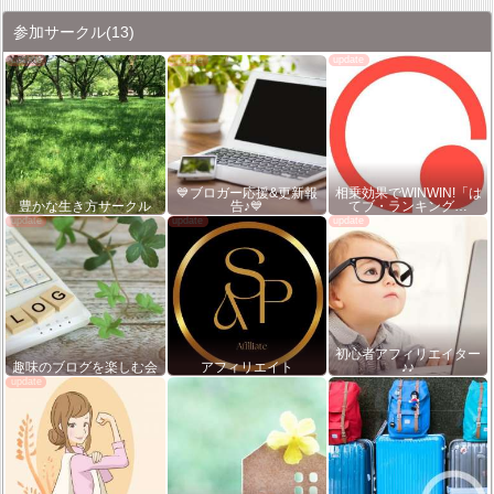
参加サークル
(13)
💙ブロガー応援&更新報
相乗効果でWINWIN!「は
豊かな生き方サークル
告♪💙
てブ・ランキング…
初心者アフィリエイター
趣味のブログを楽しむ会
アフィリエイト
♪♪