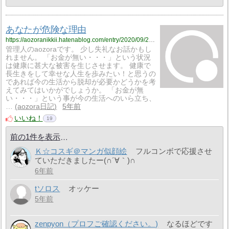
あなたが危険な理由
https://aozoranikkii.hatenablog.com/entry/2020/09/24/124344
管理人のaozoraです。 少し失礼なお話かもし
れません。 「お金が無い・・・」という状況
は健康に甚大な被害を生じさせます。 健康で
長生きをして幸せな人生を歩みたい！と思うの
であれば今の生活から脱却が必要かどうかを考
えてみてはいかがでしょうか。 「お金が無
い・・・」という事が今の生活へのいら立ち、
…
aozora日記
5年前
いいね！
19
前の1件を表示
Ｋ☆コスギ＠マンガ似顔絵
フルコンボで応援させ
ていただきましたー(∩´∀｀)∩
6年前
tソロス
オッケー
5年前
zenpyon（プロフご確認ください。)
なるほどです