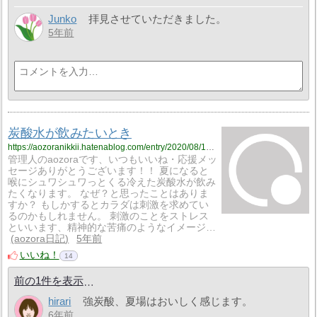
Junko
拝見させていただきました。
5年前
炭酸水が飲みたいとき
https://aozoranikkii.hatenablog.com/entry/2020/08/18/150836
管理人のaozoraです、いつもいいね・応援メッ
セージありがとうございます！！ 夏になると
喉にシュワシュワっとくる冷えた炭酸水が飲み
たくなります。 なぜ？と思ったことはありま
すか？ もしかするとカラダは刺激を求めてい
るのかもしれません。 刺激のことをストレス
といいます、精神的な苦痛のようなイメージ…
aozora日記
5年前
いいね！
14
前の1件を表示
hirari
強炭酸、夏場はおいしく感じます。
6年前