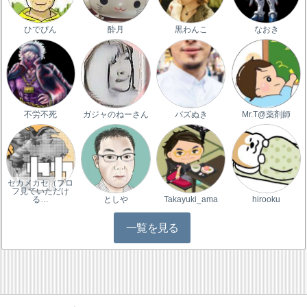
ひでぴん
酔月
黒わんこ
なおき
不労不死
ガジャのねーさん
バズぬき
Mr.T@薬剤師
セカメカセ（プロ
フ見ていただけ
る…
としや
Takayuki_ama
hirooku
一覧を見る