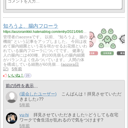
知ろうよ、腸内フローラ
https://aozoranikkii.hatenablog.com/entry/2021/09/09/143232
管理者のaozoraです。 以前、 "知ろうよ、腸の
機能" という記事をアップしました。 今回は改
めて腸内細菌という花を咲かせるお花畑といわ
れている腸内フローラについてです。 健康な
人の腸内には400種、約100兆個もの腸内細菌
がバランスよく住みついています。 人間の体
を構成している細胞が60兆個…
aozora日
記
5年前
いいね！
25
前の5件を表示
(退会したユーザー)
こんばんは！拝見させていただ
きました♪??
5年前
yu-hi
拝見させていただきました✨どうしても在宅
ワークで食生活が乱れるので気をつけます?
5年前