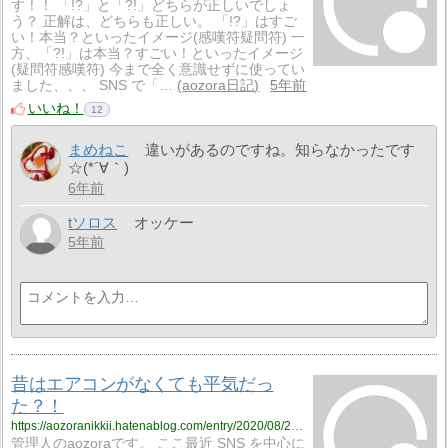
す！！ 「!?」と「?!」どちらが正しいでしょ
う？ 正解は、どちらも正しい。 「!?」はすご
い！本当？といったイメージ(感嘆符疑問符) 一
方、「?!」は本当？すごい！といったイメージ
(疑問符感嘆符) 今まで全く意識せずに使ってい
ました、、、 SNS で「…
aozora日記
5年前
いいね！
12
まめねこ
違いがあるのですね。知らなかったです
☆(*´∀｀)
6年前
tソロス
オッケー
5年前
昔はエアコンがなくても平気だっ
た？！
https://aozoranikkii.hatenablog.com/entry/2020/08/20/122212
管理人のaozoraです。 ここ最近 SNS を中心に