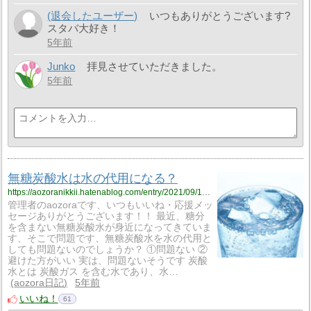
(退会したユーザー)
いつもありがとうございます?
スタバ大好き！
5年前
Junko
拝見させていただきました。
5年前
無糖炭酸水は水の代用になる？
https://aozoranikkii.hatenablog.com/entry/2021/09/13/134027
管理者のaozoraです、いつもいいね・応援メッ
セージありがとうございます！！ 最近、糖分
を含まない無糖炭酸水が身近になってきていま
す、そこで問題です、無糖炭酸水を水の代用と
しても問題ないのでしょうか？ ①問題ない ②
避けた方がいい 実は、問題ないそうです 炭酸
水とは 炭酸ガス を含む水であり、水…
aozora日記
5年前
いいね！
61