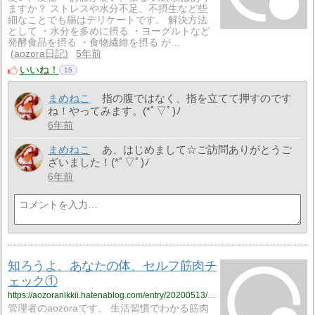
ますか？ ストレスや水分不足、不摂生など些
細なことでも腸はデリケートです。 解決方法
として ・水分を多めに摂る ・ヨーグルトなど
発酵食品を摂る ・食物繊維を摂る が…
aozora日記
5年前
いいね！
15
まめねこ
指の腹ではなく、指を立てて押すのです
ね！やってみます。(*ﾟ▽ﾟ)ﾉ
6年前
まめねこ
あ、はじめまして☆ご訪問ありがとうご
ざいました！(*ﾟ▽ﾟ)ﾉ
6年前
知ろうよ、あなたの体、セルフ筋肉チ
ェック①
https://aozoranikkii.hatenablog.com/entry/20200513/1589331117
管理者のaozoraです。 生活習慣でわかる筋肉