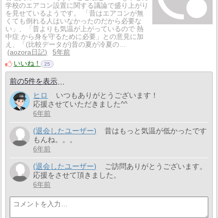
学校のエアコン設置に関する議論で盛り上がり
を見せているようです。 「昔はエアコンが無
くても倒れる人はいなかったのだから必要な
い」、「昔よりも気温が上がっているので 熱
中症 から身を守るために必要」との意見に加
え、「(比較データが)昔の夏が冷夏の…
aozora日記
5年前
いいね！
25
前の5件を表示
ヒロ
いつもありがとうございます！
応援させていただきました^^
6年前
(退会したユーザー)
昔はもっと気温が低かったです
もんね。。。
6年前
(退会したユーザー)
ご訪問ありがとうございます。
応援をさせて頂きました。
6年前