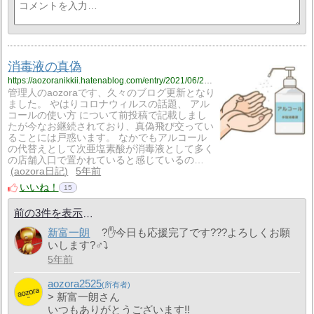
消毒液の真偽
https://aozoranikkii.hatenablog.com/entry/2021/06/20/203914
管理人のaozoraです、久々のブログ更新となり
ました。 やはりコロナウィルスの話題、 アル
コールの使い方 について前投稿で記載しまし
たが今なお継続されており、真偽飛び交ってい
ることには戸惑います。 なかでもアルコール
の代替えとして次亜塩素酸が消毒液として多く
の店舗入口で置かれていると感じているの…
aozora日記
5年前
いいね！
15
前の3件を表示
新富一朗
?✋今日も応援完了です???よろしくお願
いします?‍♂️⤵️
5年前
aozora2525
> 新富一朗さん
いつもありがとうございます!!