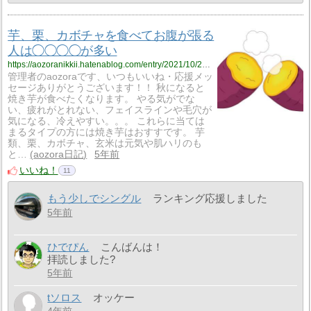
芋、栗、カボチャを食べてお腹が張る
人は◯◯◯◯が多い
https://aozoranikkii.hatenablog.com/entry/2021/10/27/125659
管理者のaozoraです、いつもいいね・応援メッ
セージありがとうございます！！ 秋になると
焼き芋が食べたくなります。 やる気がでな
い、疲れがとれない、フェイスラインや毛穴が
気になる、冷えやすい。。。 これらに当ては
まるタイプの方には焼き芋はおすすです。 芋
類、栗、カボチャ、玄米は元気や肌ハリのも
と…
aozora日記
5年前
いいね！
11
もう少しでシングル
ランキング応援しました
5年前
ひでぴん
こんばんは！
拝読しました?
5年前
tソロス
オッケー