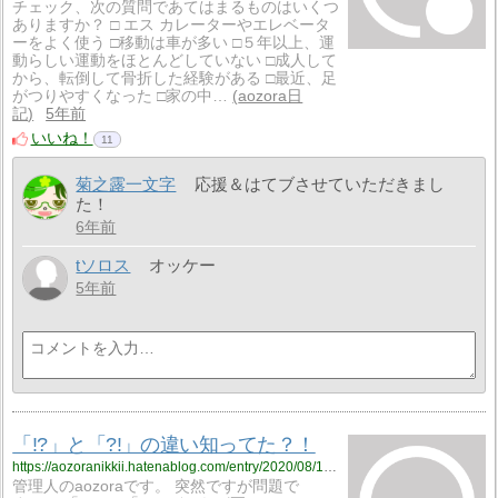
チェック、次の質問であてはまるものはいくつ
ありますか？ □ エス カレーターやエレベータ
ーをよく使う □移動は車が多い □５年以上、運
動らしい運動をほとんどしていない □成人して
から、転倒して骨折した経験がある □最近、足
がつりやすくなった □家の中…
aozora日
記
5年前
いいね！
11
菊之露一文字
応援＆はてブさせていただきまし
た！
6年前
tソロス
オッケー
5年前
「!?」と「?!」の違い知ってた？！
https://aozoranikkii.hatenablog.com/entry/2020/08/16/203746
管理人のaozoraです。 突然ですが問題で