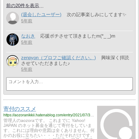
前の20件を表示
(退会したユーザー)
次の記事楽しみにしてます✨
5年前
なおき
応援ポチさせて頂きましたm(*_ _)m
5年前
zenpyon（プロフご確認ください。)
興味深く拝読
させていただきました♪
5年前
寄付のススメ
https://aozoranikkii.hatenablog.com/entry/2021/07/31/175508
管理人のaozoraです。 これまでに Yahoo!
JAPAN のネット募金を通じて寄付をしていま
す、これには理由や意図は全くありません、何
かのお役に立ちたい・・・ただそれだけです。