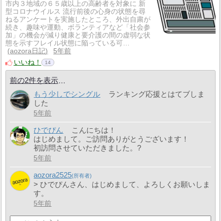
市内３地域の６５歳以上の高齢者を対象に 新
型コロナウイルス 流行前後の心身の状態を尋
ねるアンケートを実施したところ、外出自粛が
続き、趣味や運動、ボランティアなど「社会参
加」の機会が減り健康と要介護の間の虚弱な状
態を示すフレイル状態に陥っている可…
aozora日記
5年前
いいね！
14
前の2件を表示
もう少しでシングル
ランキング応援とはてブしま
した
5年前
ひでぴん
こんにちは！
はじめまして。ご訪問ありがとうございます！
初訪問させていただきました。?
5年前
aozora2525
> ひでぴんさん、はじめまして、よろしくお願いしま
す。
5年前