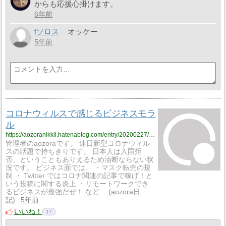
からも応援心掛けます。
6年前
tソロス
オッケー
5年前
コロナウィルスで感じるビジネスモラ
ル
https://aozoranikkii.hatenablog.com/entry/20200227/1582771063
管理者のaozoraです。 連日新型コロナウィル
スの話題で持ちきりです。 日本人は入国拒
否、ということもありえるため油断ならない状
況です。 ビジネス面では、 ・マスク転売の規
制 ・ Twitter ではコロナ関連の記事で稼げ！と
いう投稿に関する炎上 ・リモートワークでき
るビジネスが最強だぜ！ など…
aozora日
記
5年前
いいね！
17