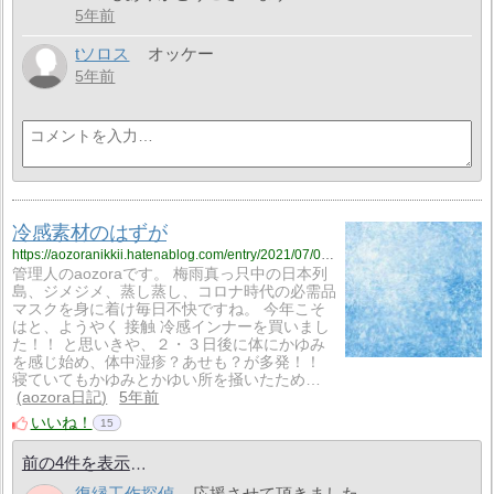
5年前
tソロス
オッケー
5年前
冷感素材のはずが
https://aozoranikkii.hatenablog.com/entry/2021/07/07/141402
管理人のaozoraです。 梅雨真っ只中の日本列
島、ジメジメ、蒸し蒸し、コロナ時代の必需品
マスクを身に着け毎日不快ですね。 今年こそ
はと、ようやく 接触 冷感インナーを買いまし
た！！ と思いきや、２・３日後に体にかゆみ
を感じ始め、体中湿疹？あせも？が多発！！
寝ていてもかゆみとかゆい所を掻いたため…
aozora日記
5年前
いいね！
15
前の4件を表示
復縁工作探偵
応援させて頂きました。