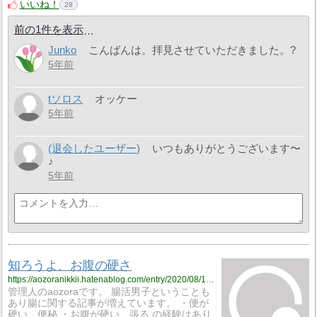
いいね！
28
前の1件を表示
Junko
こんばんは。拝見させていただきました。?
5年前
tソロス
オッケー
5年前
(退会したユーザー)
いつもありがとうございます〜
♪
5年前
知ろうよ、お腹の硬さ
https://aozoranikkii.hatenablog.com/entry/2020/08/14/211409
管理人のaozoraです。 腸活男子ということも
あり腸に関する記事が増えています。 ・便が
硬い、便秘 ・お腹が硬い、張る の経験はあり