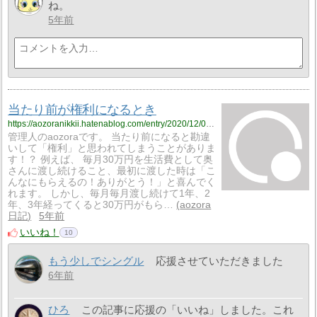
ね。
5年前
当たり前が権利になるとき
https://aozoranikkii.hatenablog.com/entry/2020/12/08/160228
管理人のaozoraです。 当たり前になると勘違
いして「権利」と思われてしまうことがありま
す！？ 例えば、 毎月30万円を生活費として奥
さんに渡し続けること、最初に渡した時は「こ
んなにもらえるの！ありがとう！」と喜んでく
れます。 しかし、毎月毎月渡し続けて1年、2
年、3年経ってくると30万円がもら…
aozora
日記
5年前
いいね！
10
もう少しでシングル
応援させていただきました
6年前
ひろ
この記事に応援の「いいね」しました。これ