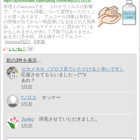
https://aozoranikkii.hatenablog.com/entry/2021/02/05/101735
管理人のaozoraです。 コロナウィルスの影響
で、アルコール消毒について質問をいただくこ
とが度々あります。 アルコール消毒は有効と
の情報が出てから一時品薄になるほどの人気商
品、しかし オールマイティー に思われている
かもしれませんが決して万能ではありません。
ある方に手や顔、持ち物すべてアルコー…
aozora日記
5年前
いいね！
26
前の3件を表示
セカメカセ（プロフ見ていただけると幸いです）
応援させてもらいました～(^^)/
あれ？
5年前
tソロス
オッケー
5年前
Junko
拝見させていただきました。
5年前