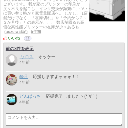
ございます。 我が家のプリンターの印刷が
度々不良を起こし、インク交換が頻繁に、つい
に買い替え時かと家電量販店へ。 しかし、 1店
舗だけでなく、「在庫切れ」や「予約から２～
３か月後」との表示が、、、 数店舗回るも高
価な高性能プリンターの在庫が少々あるも…
aozora日記
5年前
いいね！
12
前の3件を表示
tソロス
オッケー
4年前
酔月
応援しますよォォォ！！
4年前
どんぱっち
応援完了しましたヽ(*´∀｀)
4年前