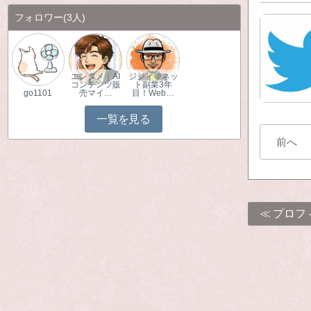
フォロワー
(3人)
エンタメ｜AI
ジジィ＠ネッ
コンテンツ販
ト副業3年
go1101
売マイ…
目！Web…
一覧を見る
前へ
プロフ