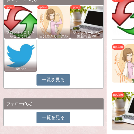
ブログを更新した
💙ブロガー応援&
らここで報告
自分磨きサークル
更新報告♪💙
Twitter
一覧を見る
フォロー
(0人)
一覧を見る