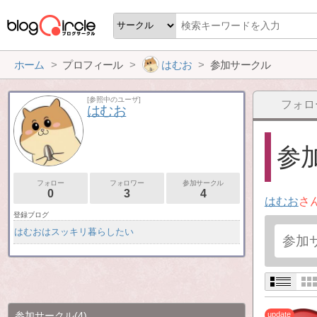
ホーム
プロフィール
はむお
参加サークル
[参照中のユーザ]
フォロ
はむお
参加
フォロー
フォロワー
参加サークル
0
3
4
はむお
さ
登録ブログ
はむおはスッキリ暮らしたい
参加サークル
(4)