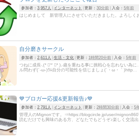
参加者：
3,957人
インターネット
更新：
30分前
入会：
5年前
はじめまして 新管理人にさせていただきました。よろしく
自分磨きサークル
参加者：
2,611人
生活・文化
更新：
1時間20分前
入会：
5年前
つねに成長⸜(* ॑꒳ ॑* )⸝歳を重ねる事に挑戦心を忘れない為に…。お互い刺激しみんなで
ル問わず(´-ω-)ｳﾑ自分の可能性を信じましょ(´・ω・｀)http…
💙ブロガー応援&更新報告♪💙
参加者：
2,791人
インターネット
更新：
2時間30分前
入会：
5
管理人のMignonです。⇒https://blogcircle.jp/us
読むだけでも興味のある方、どなたでもどうぞ♪楽しく交流出