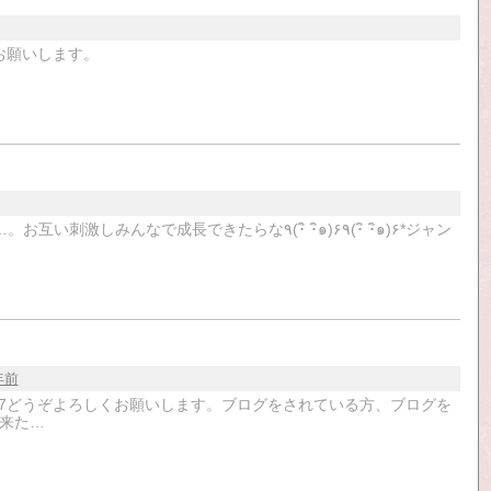
お願いします。
成長できたらな٩(･ิ ･ิ๑)۶٩(･ิ ･ิ๑)۶*ジャン
年前
er/mignon8607どうぞよろしくお願いします。ブログをされている方、ブログを
来た…