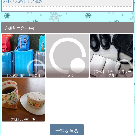
ハセさんのナナメ読み
参加サークル
(4)
【公式】社会・経済サー
【公式】旅行サークル
ラーメン
クル
美味しい幸せ💖
一覧を見る