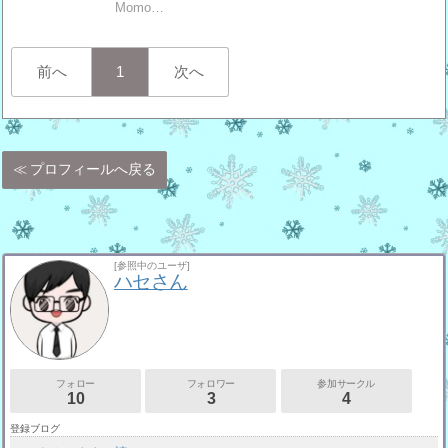
Momo…
前へ
1
次へ
プロフィールへ戻る
[参照中のユーザ]
ハセさん
フォロー
フォロワー
参加サークル
10
3
4
登録ブログ