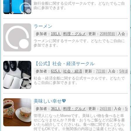
旅行全般に関する公式サークルです。どなたでもご自
由に参加できます。
ラーメン
参加者：
191人
料理・グルメ
更新：
20時間前
入会：
ラーメンに関するサークルです。どなたでもご自由に
参加できます。
【公式】社会・経済サークル
参加者：
615人
社会・経済
更新：
7日前
入会：
5年前
社会・経済全般に関する公式サークルです。どなたで
もご自由に参加できます。
美味しい幸せ💖
参加者：
361人
料理・グルメ
更新：
24日前
入会：
5
管理人になったMomoです。美味しい物を食べると幸
せになりませんか？外食・おうちご飯などの記事を書
いたら紹介してくださいね。食べ物に関することなら
何でもOKです。※無関係の内容はご遠慮くださいね。