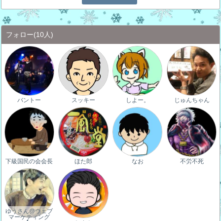
フォロー
(10人)
バントー
スッキー
しよー。
じゅんちゃん
下級国民の会会長
ほた郎
なお
不労不死
ゆうさん@ウェブ
マーケティング