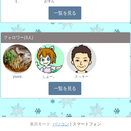
【…
おすん
一覧を見る
フォロワー
(3人)
ysora
しよー。
スッキー
一覧を見る
パソコン
スマートフォン