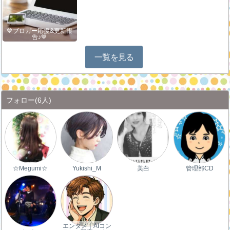
💙ブロガー応援&更新報
告♪💙
一覧を見る
フォロー
(6人)
☆Megumi☆
Yukishi_M
美白
管理部CD
エンタメ｜AIコン