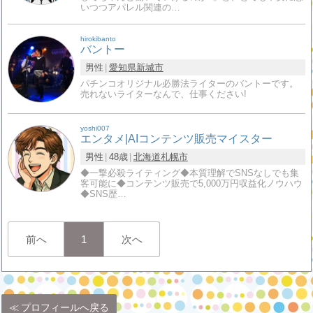
いつつアパレル関連の…
hirokibanto
バントー
男性
愛知県
新城市
パチンコオリジナル必勝法ライターのバントーです。
売れないライターなんで、仕事ください!
yoshi007
エンタメ|AIコンテンツ販売マイスター
男性
48歳
北海道
札幌市
◆一撃必殺ライティング◆本質理解でSNSなしでも集
客可能に◆コンテンツ販売で5,000万円収益化ノウハウ
◆SNS歴…
前へ
1
次へ
プロフィールへ戻る