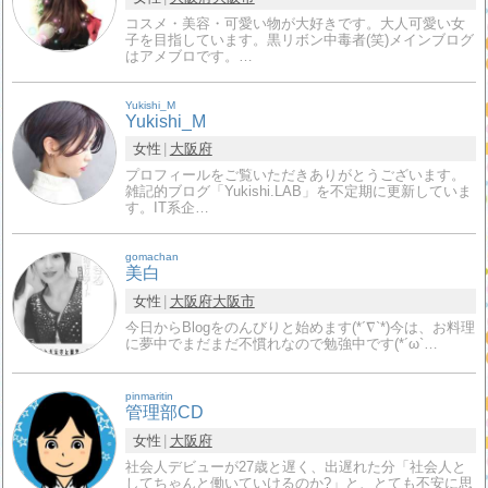
コスメ・美容・可愛い物が大好きです。大人可愛い女
子を目指しています。黒リボン中毒者(笑)メインブログ
はアメブロです。…
Yukishi_M
Yukishi_M
女性
大阪府
プロフィールをご覧いただきありがとうございます。
雑記的ブログ「Yukishi.LAB」を不定期に更新していま
す。IT系企…
gomachan
美白
女性
大阪府
大阪市
今日からBlogをのんびりと始めます(*´∇`*)今は、お料理
に夢中でまだまだ不慣れなので勉強中です(*´ω`…
pinmaritin
管理部CD
女性
大阪府
社会人デビューが27歳と遅く、出遅れた分「社会人と
してちゃんと働いていけるのか?」と、とても不安に思