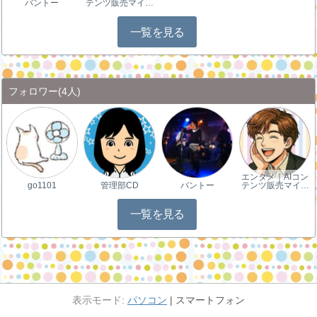
バントー
テンツ販売マイ…
一覧を見る
フォロワー
(4人)
エンタメ｜AIコン
go1101
管理部CD
バントー
テンツ販売マイ…
一覧を見る
パソコン
スマートフォン