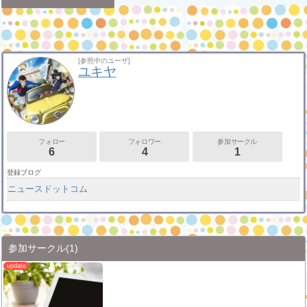
[参照中のユーザ]
ユキヤ
フォロー
フォロワー
参加サークル
6
4
1
登録ブログ
ニュースドットコム
参加サークル
(1)