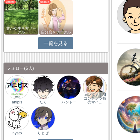
豊かな生き方サー
クル
自分磨きサークル
一覧を見る
フォロー
(6人)
エンタメ｜AI
コンテンツ販
anipis
たく
バントー
売マイ…
nyato
りとぜ