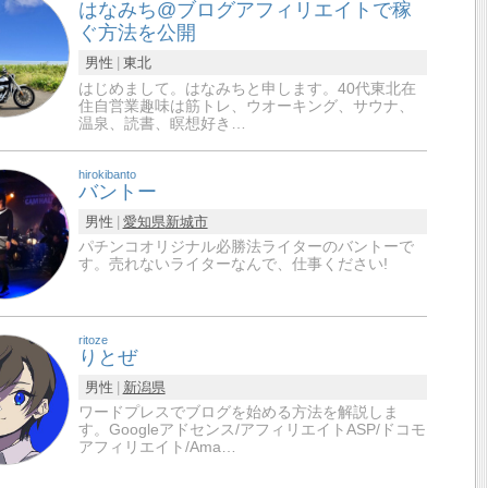
はなみち@ブログアフィリエイトで稼
ぐ方法を公開
男性
東北
はじめまして。はなみちと申します。40代東北在
住自営業趣味は筋トレ、ウオーキング、サウナ、
温泉、読書、瞑想好き…
hirokibanto
バントー
男性
愛知県
新城市
パチンコオリジナル必勝法ライターのバントーで
す。売れないライターなんで、仕事ください!
ritoze
りとぜ
男性
新潟県
ワードプレスでブログを始める方法を解説しま
す。Googleアドセンス/アフィリエイトASP/ドコモ
アフィリエイト/Ama…