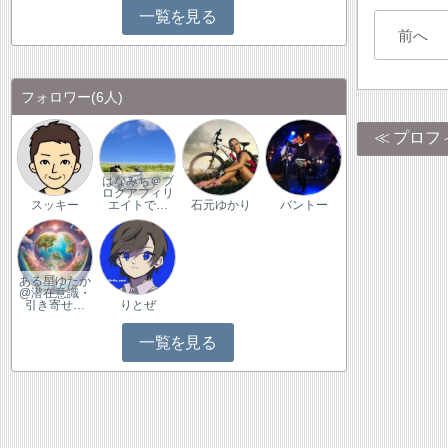
一覧を見る
前へ
フォロワー
(6人)
プロフ
はなみち＠ブ
ログアフィリ
スッキー
エイトで…
石元ゆかり
バントー
ある星ゆたか
@潜在意識・
引き寄せ…
りとぜ
一覧を見る