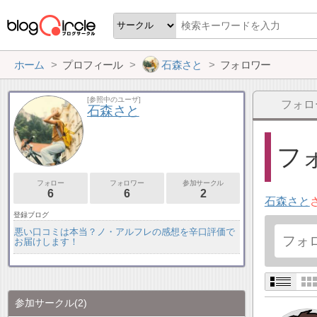
ホーム
プロフィール
石森さと
フォロワー
[参照中のユーザ]
フォロ
石森さと
フォ
フォロー
フォロワー
参加サークル
6
6
2
石森さと
登録ブログ
悪い口コミは本当？ノ・アルフレの感想を辛口評価で
お届けします！
参加サークル
(2)