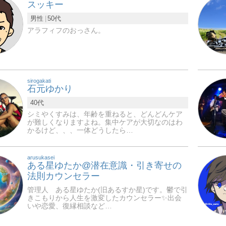
スッキー
男性
50代
アラフィフのおっさん。
sirogakati
石元ゆかり
40代
シミやくすみは、年齢を重ねると、どんどんケア
が難しくなりますよね。集中ケアが大切なのはわ
かるけど、、、一体どうしたら…
arusukasei
ある星ゆたか@潜在意識・引き寄せの
法則カウンセラー
管理人 ある星ゆたか(旧あるすか星)です。鬱で引
きこもりから人生を激変したカウンセラー✨出会
いや恋愛、復縁相談など…