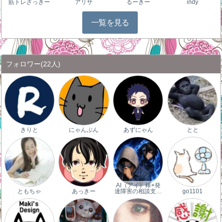
筋トレざっきー
アリサ
るーきー
indy
一覧を見る
フォロワー
(22人)
きりと
にゃんぷん
あずにゃん
とと
AI（アイ）棒×発
ともちゃ
あっきー
達障害の相談支…
go1101