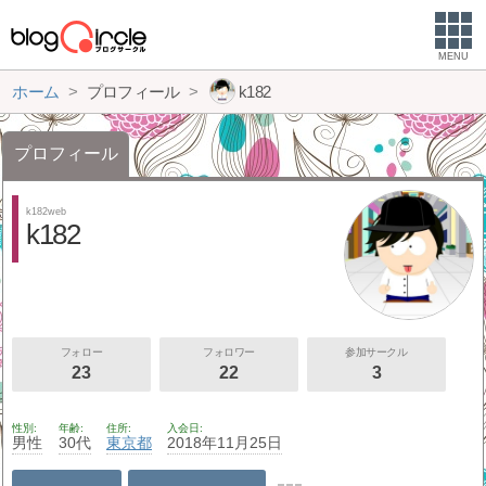
MENU
ホーム
プロフィール
k182
プロフィール
k182web
k182
フォロー
フォロワー
参加サークル
23
22
3
性別
年齢
住所
入会日
男性
30代
東京都
2018年11月25日