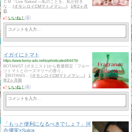
ＣＭ『Live Naked.―私のことを、私が好き
な…
オモシロイCMマトメマシ…
1年2ヶ月
前
いいね！
0
イガイにトマト
https://www.funny-ads.net/sophisticated/64476/
BOTANIST (ボタニスト)から数量限定「フルー
ツトマトとローズマリーの香り」
【BOTANIS…
オモシロイCMマトメマシ…
1
年2ヶ月前
いいね！
0
「もっと便利になるべきでしょ？」河
合優実×Suica