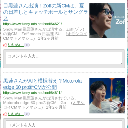
目黒蓮さん出演！Zoffの新CMは、夏
の日差しとキャッチボールとサングラ
ス
https://www.funny-ads.net/cool/64621/
Snow Man目黒蓮さんが出演する、Zoff(ゾフ)
の新CM「Zoff meets 目黒蓮 SU…
オモシロイ
CMマトメマシ…
1年2ヶ月前
いいね！
0
黒蓮さんがAIと模様替え？Motorola
edge 60 pro新CMが公開
https://www.funny-ads.net/cool/64611/
Snow Man目黒蓮さんが出演されている、
Motorola edge 60 proの新CM「Go…
オモシ
ロイCMマトメマシ…
1年2ヶ月前
いいね！
0