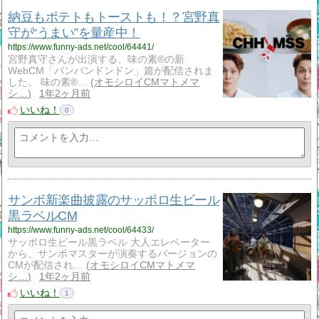
納豆もポテトもトーストも！？宮野真
守が“うまい”を量産中！
https://www.funny-ads.net/cool/64441/
宮野真守さんが出演する、味の素®の新
WebCM「バンバンドンドン」篇が配信されま
した。 味の素®…
オモシロイCMマトメマ
シ…
1年2ヶ月前
いいね！
0
サンボ新楽曲披露のサッポロ生ビール
黒ラベルCM
https://www.funny-ads.net/cool/64433/
サッポロ生ビール黒ラベル 大人エレベーター
から、サンボマスターが演奏するバージョンの
CMが配信され…
オモシロイCMマトメマ
シ…
1年2ヶ月前
いいね！
1