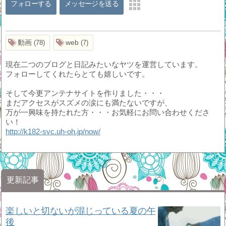
フォローする
メッセージを送る
動画
web
78
7
現在二つのブログと日記みたいなヤツを運営しています。
フォローしてくれたらとても嬉しいです。
そして今更アンテナサイトを作りました・・・
まだアクセスがスズメの涙にも満たないですが、
万が一興味を持たれた方・・・お気軽にお問い合わせくださ
い！
http://k182-svc.uh-oh.jp/now/
更新記事
楽しいと切ないが混じっている夏の午
後