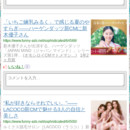
「いちご練乳みるく」で感じる夏のや
すらぎ——ハーゲンダッツ新CMに新
木優子さん
https://www.funny-ads.net/sophisticated/64588/
新木優子さんが出演する、ハーゲンダッツ
「JAPAN MIND（ジャパン マインド）」シリー
ズ第1弾…
オモシロイCMマトメマシ…
1年2
ヶ月前
いいね！
0
“私が好きならそれでいい。”——
LACOCO新CMで魅せる3人の自信と
美しさ
https://www.funny-ads.net/sophisticated/64500/
ルミクス脱毛サロン［LACOCO（ラココ）］新