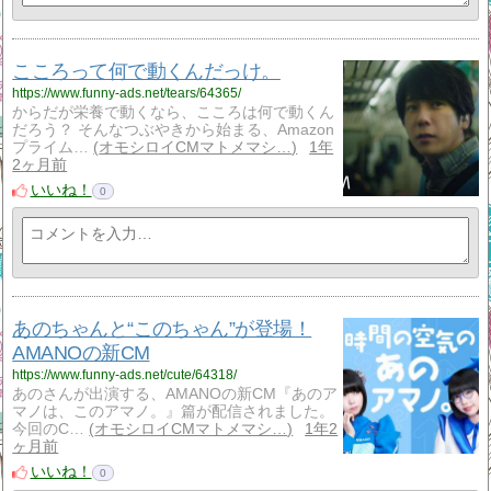
こころって何で動くんだっけ。
https://www.funny-ads.net/tears/64365/
からだが栄養で動くなら、こころは何で動くん
だろう？ そんなつぶやきから始まる、Amazon
プライム…
オモシロイCMマトメマシ…
1年
2ヶ月前
いいね！
0
あのちゃんと“このちゃん”が登場！
AMANOの新CM
https://www.funny-ads.net/cute/64318/
あのさんが出演する、AMANOの新CM『あのア
マノは、このアマノ。』篇が配信されました。
今回のC…
オモシロイCMマトメマシ…
1年2
ヶ月前
いいね！
0