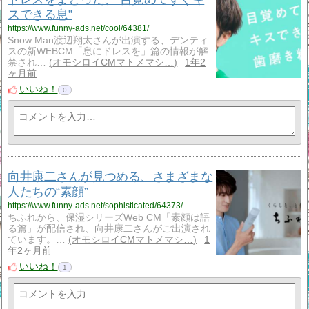
スできる息”
https://www.funny-ads.net/cool/64381/
Snow Man渡辺翔太さんが出演する、デンティ
スの新WEBCM「息にドレスを」篇の情報が解
禁され…
オモシロイCMマトメマシ…
1年2
ヶ月前
いいね！
0
向井康二さんが見つめる、さまざまな
人たちの“素顔”
https://www.funny-ads.net/sophisticated/64373/
ちふれから、保湿シリーズWeb CM「素顔は語
る篇」が配信され、向井康二さんがご出演され
ています。…
オモシロイCMマトメマシ…
1
年2ヶ月前
いいね！
1