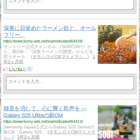
深夜に目覚めたラーメン欲と、オール
フリー。
https://www.funny-ads.net/sophisticated/64428/
サントリー公式チャンネル （SUNTORY）か
ら、新CM「『深夜ラーメンの誘惑』からだを
想うオール…
オモシロイCMマトメマシ…
1
年2ヶ月前
いいね！
0
雑音を消して、心に響く歌声を —
Galaxy S25 Ultraの新CM
https://www.funny-ads.net/sophisticated/64413/
Samsung Japan公式からGalaxy S25 Seriesの
新CM「Galaxy S25…
オモシロイCMマトメマ
シ…
1年2ヶ月前