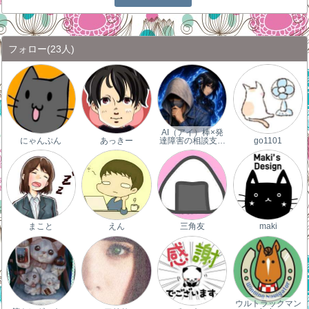
フォロー
(23人)
AI（アイ）棒×発
にゃんぷん
あっきー
達障害の相談支…
go1101
まこと
えん
三角友
maki
ウルトラックマン