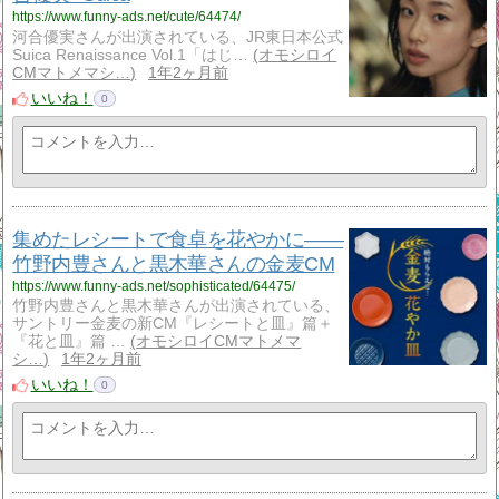
https://www.funny-ads.net/cute/64474/
河合優実さんが出演されている、JR東日本公式
Suica Renaissance Vol.1「はじ…
オモシロイ
CMマトメマシ…
1年2ヶ月前
いいね！
0
集めたレシートで食卓を花やかに——
竹野内豊さんと黒木華さんの金麦CM
https://www.funny-ads.net/sophisticated/64475/
竹野内豊さんと黒木華さんが出演されている、
サントリー金麦の新CM『レシートと皿』篇＋
『花と皿』篇 …
オモシロイCMマトメマ
シ…
1年2ヶ月前
いいね！
0