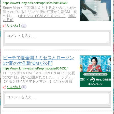
https://www.funny-ads.net/sophisticated/64646/
Snow Man・目黒蓮さんと中条あやみさんが出
演されているキリン 午後の紅茶から新CM「夏
の影」…
オモシロイCMマトメマシ…
1年1
ヶ月前
いいね！
1
ビーチで夏全開！ミセスとローソン
の“夏の大作戦”CMが公開
https://www.funny-ads.net/sophisticated/64631/
ローソン新TV CM「Mrs. GREEN APPLEの夏
の大作戦」篇が公開されました。 アップテ…
オモシロイCMマトメマシ…
1年2ヶ月前
いいね！
0