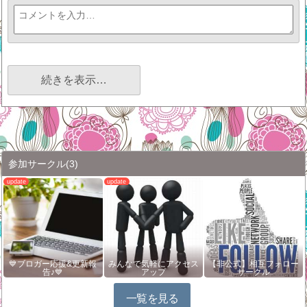
続きを表示…
参加サークル
(3)
💙ブロガー応援&更新報
みんなで気軽にアクセス
【非公式】相互フォロー
告♪💙
アップ
サークル
一覧を見る