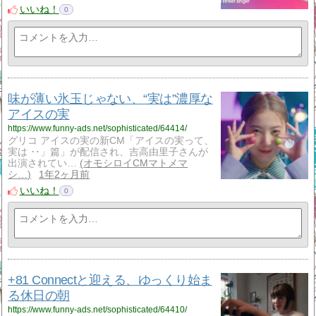
いいね！
0
味が薄い氷玉じゃない、“実は”濃厚な
アイスの実
https://www.funny-ads.net/sophisticated/64414/
グリコ アイスの実の新CM「アイスの実って、
実は ‥」篇」が配信され、吉高由里子さんが
出演されてい…
オモシロイCMマトメマ
シ…
1年2ヶ月前
いいね！
0
+81 Connectと迎える、ゆっくり始ま
る休日の朝
https://www.funny-ads.net/sophisticated/64410/