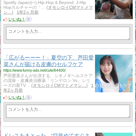
Spotify JapanからHip-Hop & Beyond: J-Hip
Hopカルチャーの「…
オモシロイCMマトメマ
シ…
1年2ヶ月前
いいね！
0
「広がるーーー！」夏空の下、芦田愛
菜さんが届ける皮膚のセルフケア
https://www.funny-ads.net/cute/64400/
芦田愛菜さんが出演する、シオノギヘルスケア
の湿疹・皮膚炎治療薬「リンデロン Vs」シリ
ーズの新TV…
オモシロイCMマトメマシ…
1
年2ヶ月前
いいね！
0
ドレスをまとった、“目覚めてすぐキ