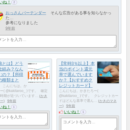
いね！
2
おっさんバーテンダー
そんな広告がある事を知らなかっ
た…
参考になりました
9年前
除とは】どう
【常時3％以上】本
仕組み？なん
当のポイント還元
むの？【所得
率で選んでいます
の種類まと
か？【おすすめク
レジットカード】
こんにちは。か
( @kakitaroo_ )です。 確定
こんにちは。かきたろー(
時期が近づいています…
かき
@kakitaroo_ )です。 クレジットカー
ー
9年前
ドはどんな基準で選ん…
かきのマネ
ー
9年前
いね！
1
いいね！
1