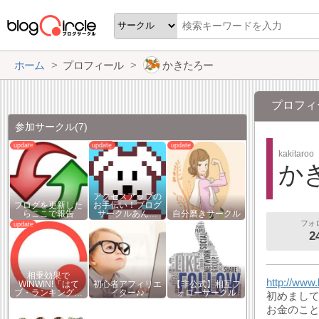
ホーム
プロフィール
かきたろー
プロフィ
参加サークル
(7)
kakitaroo
か
アクセスアップの
ブログを更新した
お手伝い！ブログ
らここで報告
サークルあん…
自分磨きサークル
フォ
2
相乗効果で
http://www
WINWIN!「はて
初心者アフィリエ
【非公式】相互フ
ブ・ランキング…
イター♪♪
ォローサークル
初めまし
お金のこ