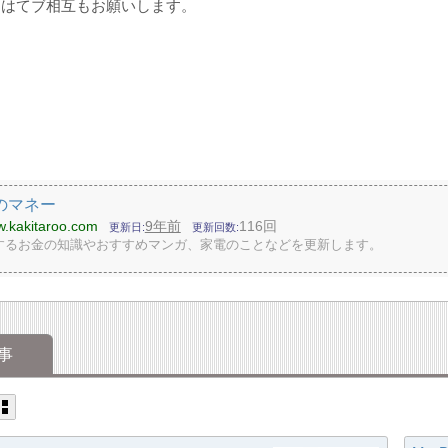
らはてブ相互もお願いします。
のマネー
w.kakitaroo.com
9年前
116回
更新日
更新回数
するお金の知識やおすすめマンガ、家電のことなどを更新します。
事