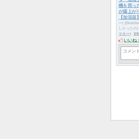
機を買った
が爆上が
【加湿器
ー( @kaki
しかったの
マネー
9
いいね