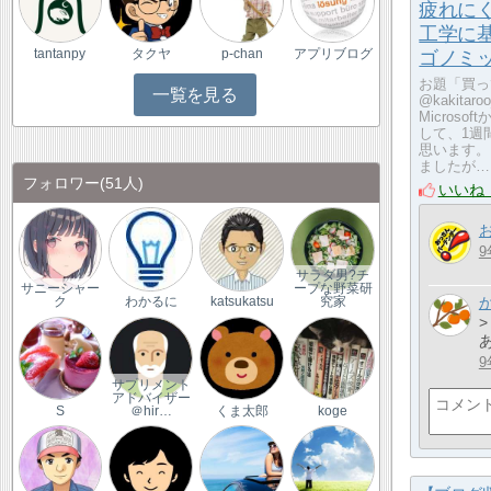
疲れに
工学に
tantanpy
タクヤ
p-chan
アプリブログ
ゴノミ
お題「買っ
一覧を見る
@kakit
Micros
して、1週
思います。
ましたが…
フォロワー
(51人)
いいね
9
サラダ男?チ
サニーシャー
ープな野菜研
ク
わかるに
katsukatsu
究家
9
サプリメント
アドバイザー
S
＠hir…
くま太郎
koge