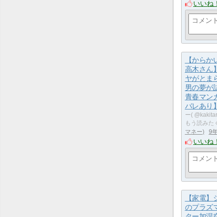
いいね
【からか
高木さん
ヤがとま
男の夢が
青春マン
バレあり
ー( @kaki
もう読みた
マネー
9
いいね
【家電】
のプラズ
ター加湿