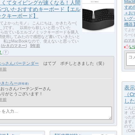
MacB
くくてタイピングが速くなる！人間
すめ
基づいたおすすめキーボード【エル
＋お
ックキーボード】
いグ
てよかったモノ」 こんにちは。かきたろー(
機器
aroo_ )です。 以前から欲しいと思っていた
てよか
oftから出ているエルゴノミックキーボードを購入
ろー( 
間使用してみたので感想など書いていきたいと
のマネ
 私はMacBookなので、使えないと思ってい
かきのマネー
9年前
い
！
7
おっさんバーテンダー
はてブ ポチしときました（笑）
年前
かきたろー
表示
> おっさんバーテンダーさん
ありがとうございます！
（C
年前
した
こんに
オ（C
った
ます
ので
（Cr