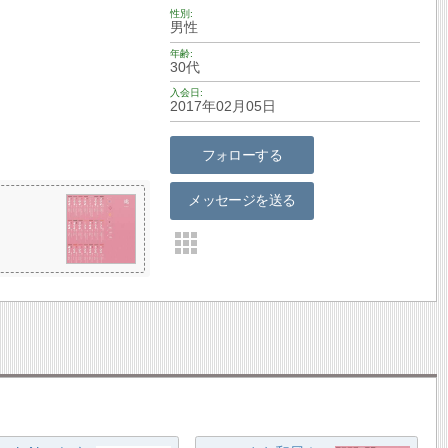
性別
男性
年齢
30代
入会日
2017年02月05日
フォローする
メッセージを送る