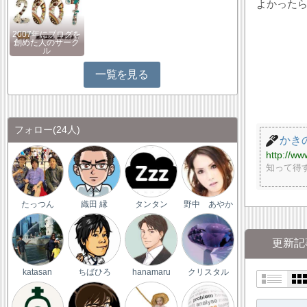
よかった
2007年にブログを
創めた人のサーク
ル
一覧を見る
フォロー
(24人)
かき
http://ww
知って得
たっつん
織田 縁
タンタン
野中 あやか
更新記
katasan
ちばひろ
hanamaru
クリスタル