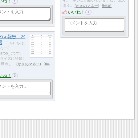
いね！
す。 寒い日が続いていますね。 北の
1
ほう…
かきのマネー
9年前
いいね！
1
tRise報告 24
過
こんにちは。
ろー(
itaroo_ )です。
ライズに登録し
日経過し…
かきのマネー
9年
いね！
0