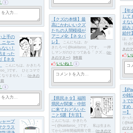
！
1
【年
して
【クズの本懐】最
えな
高にかわいいクズ
組み
たちの人間模様が
給付
アニメ化【ネタバ
い上手の
は。かき
レ】
】ニヤニ
こんにちは。か
社会保
らない！
きたろー( @kakitaroo_ )です。 一押
きのマ
しマンガのひとつである「 クズ…
か
詰まった
い
きのマネー
9年前
ガ【ネタ
いいね！
1
】
こんにちは。かきたろ
taroo_ )です。 ひとコマで
くなりません！…
かきの
年前
！
1
【iPa
や雑
【県民ネタ】福岡
トで
県民が関東・中部
すめ
に来ておどろいた
ー】
こと5選【方言】
かった
シャープ
こんにちは。かきたろ
( @ka
ー( @kakitaroo_ )です。 私は生まれ
マクラス
のマネ
てから18年間福岡県で育…
かきのマ
空気清浄