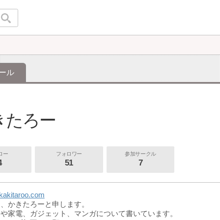
ール
きたろー
ロー
フォロワー
参加サークル
4
51
7
.kakitaroo.com
て、かきたろーと申します。
とや家電、ガジェット、マンガについて書いています。