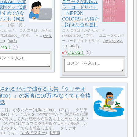
ook Air おす
ユニークな和風カ
便利グッズ9選
ラーコードサイト
すすめできな
「NIPPON
ッズも【周辺
COLORS」の紹介
】
【好きな色５選】
お題「買っ
ったモノ」 こんにちは。かきた
こんにちは！かきたろー(
@kakitaroo_ )です。 M…
かき
@kakitaroo_ )です。 ユニークなカラ
ー
9年前
ーコードサイトを見つ…
かきのマネ
ー
9年前
いね！
4
いいね！
2
されるだけで儲かる広告『クリテオ
riteo）』の審査に10万PVなくても合格
話
ちは。かきたろー( @kakitaroo_ )です。 クリテ
riteo）という広告をご存知ですか？ 最近審査に通
ので導入してみた感想やら報告をまとめたいと思い
。 ついでにはてなブログを初めて1ヶ月が経過した
、あわせてそちらも報告します。 クリテオ
iteo）とは…
かきのマネー
9年前