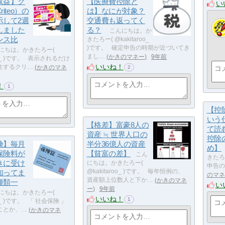
収益】ク
【医療費控除と
い
iteo）の
は】なにが対象？
示して2週
交通費も返ってく
しました
る？
こんにちは。か
ンス比
きたろー( @kakitaroo_
)です。 確定申告の時期が近づいてき
にちは。かきたろー(
まし…
かきのマネー
9年前
roo_ )です。 表示されるだけ
いいね！
生するクリ…
かきのマネ
2
！
1
【控
いう
【格差】富豪8人の
て読
資産 ≒ 世界人口の
控除
険】毎月
半分36億人の資産
め】
保険料が
【貧富の差】
こん
きたろー
きに受け
にちは。かきたろー(
申告の
知ってま
@kakitaroo_ )です。 毎年恒例の、
のマネ
資産額上位数人と下か…
かきのマネ
種類一
い
ー
9年前
にちは。かきたろー(
いいね！
1
oo_ )です。 「 社会保険 」
ことか、…
かきのマネ