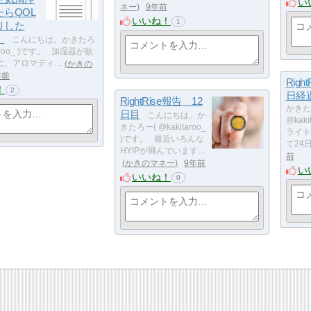
い
ネー
9年前
らQOL
いいね！
1
りした
】
こんにちは。かきたろ
taroo_ )です。 加湿器が欲
に、アロマディ…
かきの
年前
Righ
！
2
日経
RightRise報告 12
かきた
日目
こんにちは。か
@kak
きたろー( @kakitaroo_
ライト
)です。 最近いろんな
て24
HYIPが飛んでいます…
前
かきのマネー
9年前
い
いいね！
0