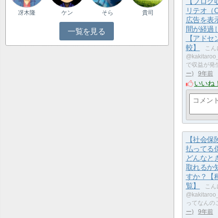
【ブログ
リテオ（Cr
冴木隆
ケン
そら
貴司
広告を表
間が経過
一覧を見る
【アドセ
較】
こん
@kakita
で収益が発
ー
9年前
いいね
【社会保
払ってる
どんなと
取れるか
すか？【
覧】
こん
@kakitar
ってなんの
ー
9年前