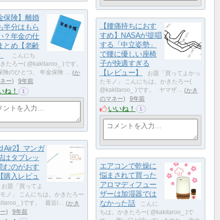
金保険】離婚
【腰痛持ちにおす
も半分はもら
すめ】NASAが提唱
い？年金の仕
する「中立姿勢」
まとめ【老齢
で腰に優しい座椅
】
こんにち
子が快適すぎる
たろー( @kakitaroo_ )です。
【レビュー】
険のひとつ、 年金保険 …
か
お題「買ってよかっ
ネー
9年前
たモノ」 こんにちは。かきたろー(
いね！
@kakitaroo_ )です。 ヤマザ…
かき
1
のマネー
9年前
いいね！
1
d Air2】マンガ
誌はタブレッ
エアコンで乾燥に
読むのがおす
悩まされて買った
【購入レビュ
アロマディフュー
お題「買ってよ
ザーは加湿器では
モノ」 こんにちは。かきたろー
なかった話
kitaroo_ )です。 最近i…
かき
こんに
ー
9年前
ちは。かきたろー( @kakitaroo_ )で