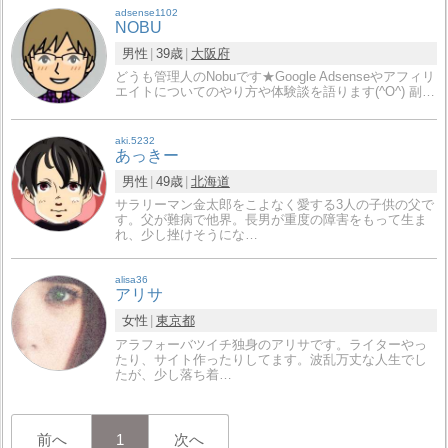
adsense1102
NOBU
男性
39歳
大阪府
どうも管理人のNobuです★Google Adsenseやアフィリ
エイトについてのやり方や体験談を語ります(^O^) 副…
aki.5232
あっきー
男性
49歳
北海道
サラリーマン金太郎をこよなく愛する3人の子供の父で
す。父が難病で他界。長男が重度の障害をもって生ま
れ、少し挫けそうにな…
alisa36
アリサ
女性
東京都
アラフォーバツイチ独身のアリサです。ライターやっ
たり、サイト作ったりしてます。波乱万丈な人生でし
たが、少し落ち着…
前へ
1
次へ