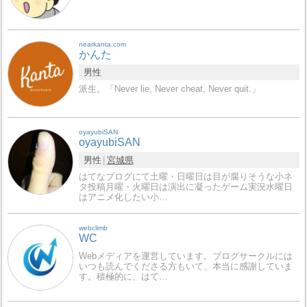
nearkanta.com
かんた
男性
派生。「Never lie, Never cheat, Never quit.」
oyayubiSAN
oyayubiSAN
男性
宮城県
はてなブログにて土曜・日曜日は目が腐りそうな小ネ
タ投稿月曜・火曜日は演出に凝ったゲーム実況水曜日
はアニメ化したい小…
webclimb
WC
Webメディアを運営しています。ブログサークルには
いつも読んでくださる方もいて、本当に感謝していま
す。積極的に、はて…