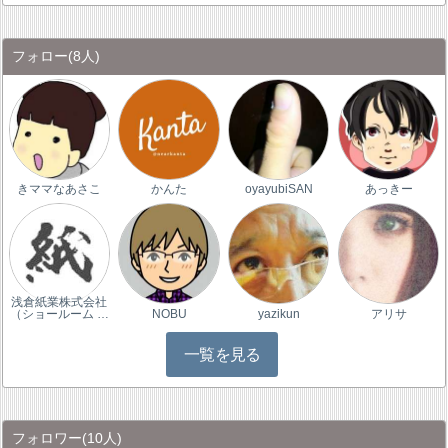
フォロー
(8人)
きママなあさこ
かんた
oyayubiSAN
あっきー
浅倉紙業株式会社
（ショールーム …
NOBU
yazikun
アリサ
一覧を見る
フォロワー
(10人)