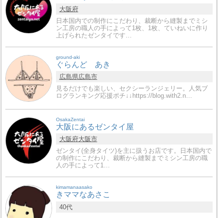
大阪府
日本国内での制作にこだわり、裁断から縫製までミシ
ン工房の職人の手によって1枚、1枚、ていねいに作り
上げられたゼンタイです…
ground-aki
ぐらんど あき
広島県
広島市
見るだけでも楽しい、セクシーランジェリー。人気ブ
ログランキング応援ポチ↓↓https://blog.with2.n…
OsakaZentai
大阪にあるゼンタイ屋
大阪府
大阪市
ゼンタイ(全身タイツ)を主に扱うお店です。日本国内で
の制作にこだわり、裁断から縫製までミシン工房の職
人の手によって1…
kimamanaasako
きママなあさこ
40代