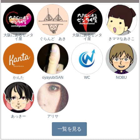
大阪にあるゼンタ
大阪にあるゼンタ
イ屋
ぐらんど あき
イ屋
きママなあさこ
かんた
oyayubiSAN
WC
NOBU
あっきー
アリサ
一覧を見る