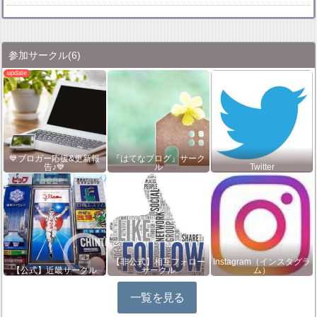
参加サークル
(6)
💙ブロガー応援&更新報
『はてなブログ』サーク
告♪💙
ル
Twitter
【非公式】相互フォロー
Instagram（インスタグラ
【公式】近畿サークル
サークル
ム）
一覧を見る