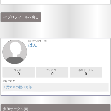
プロフィールへ戻る
[参照中のユーザ]
ぱん
フォロー
フォロワー
参加サークル
0
0
0
登録ブログ
７児ママの親バカ部
参加サークル
(0)