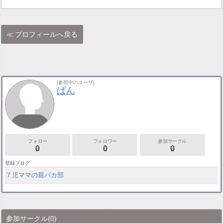
プロフィールへ戻る
[参照中のユーザ]
ぱん
フォロー
フォロワー
参加サークル
0
0
0
登録ブログ
７児ママの親バカ部
参加サークル
(0)