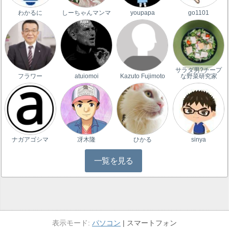
わかるに
しーちゃんマンマ
youpapa
go1101
サラダ男?チープ
フラワー
atuiomoi
Kazuto Fujimoto
な野菜研究家
ナガアゴシマ
冴木隆
ひかる
sinya
一覧を見る
パソコン
スマートフォン