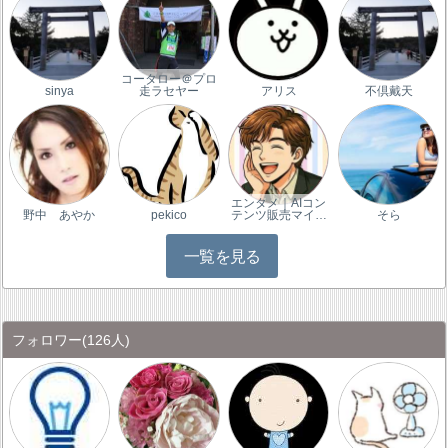
コータロー＠プロ
sinya
走ラセヤー
アリス
不倶戴天
エンタメ｜AIコン
野中 あやか
pekico
テンツ販売マイ…
そら
一覧を見る
フォロワー
(126人)