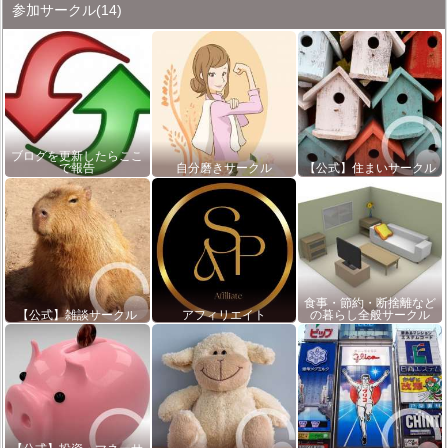
参加サークル
(14)
ブログを更新したらここ
で報告
自分磨きサークル
【公式】住まいサークル
食事・節約・断捨離など
【公式】雑談サークル
アフィリエイト
の暮らし全般サークル