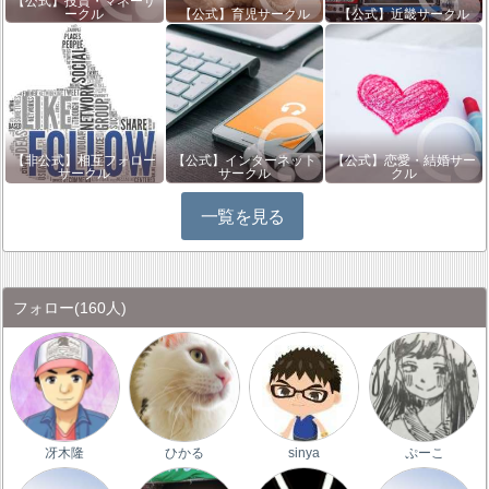
【公式】投資・マネーサ
ークル
【公式】育児サークル
【公式】近畿サークル
【非公式】相互フォロー
【公式】インターネット
【公式】恋愛・結婚サー
サークル
サークル
クル
一覧を見る
フォロー
(160人)
冴木隆
ひかる
sinya
ぷーこ