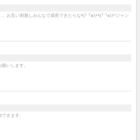
成長できたらな٩(･ิ ･ิ๑)۶٩(･ิ ･ิ๑)۶*ジャン
お願いします。
加できます。