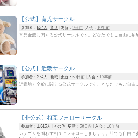
【公式】育児サークル
参加者：
934人
育児
更新：
9日前
入会：
10年前
育児全般に関する公式サークルです。どなたでもご自由に参
【公式】近畿サークル
参加者：
274人
地域
更新：
50日前
入会：
10年前
近畿地方全般に関する公式サークルです。どなたでもご自由
【非公式】相互フォローサークル
参加者：
1,615人
その他
更新：
58日前
入会：
10年前
カテゴリを問わず相互にフォローしましょう。誰でも自由に