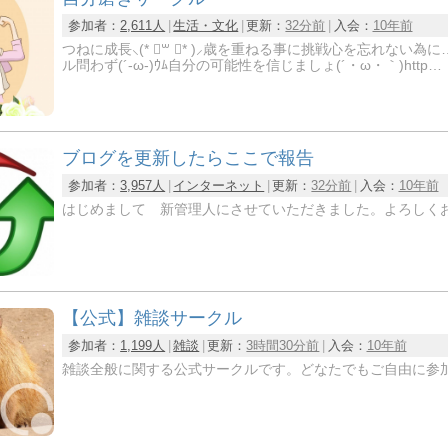
参加者：
2,611人
生活・文化
更新：
32分前
入会：
10年前
つねに成長⸜(* ॑꒳ ॑* )⸝歳を重ねる事に挑戦心を忘れない為に…。お互い刺激しみんなで
ル問わず(´-ω-)ｳﾑ自分の可能性を信じましょ(´・ω・｀)http…
ブログを更新したらここで報告
参加者：
3,957人
インターネット
更新：
32分前
入会：
10年前
はじめまして 新管理人にさせていただきました。よろしく
【公式】雑談サークル
参加者：
1,199人
雑談
更新：
3時間30分前
入会：
10年前
雑談全般に関する公式サークルです。どなたでもご自由に参