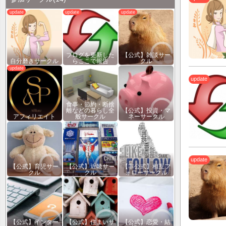
ブログを更新した
【公式】雑談サー
自分磨きサークル
らここで報告
クル
食事・節約・断捨
離などの暮らし全
【公式】投資・マ
アフィリエイト
般サークル
ネーサークル
【公式】育児サー
【公式】近畿サー
【非公式】相互フ
クル
クル
ォローサークル
【公式】インター
【公式】住まいサ
【公式】恋愛・結