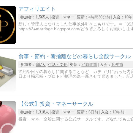
アフィリエイト
参加者：
1,565人
投資・マネー
更新：
4時間30分前
入会：
10
新しく管理人になりました仕事以外引きこもりです。⇒「35
https://34marriage.blogspot.com/どうぞよろしく
食事・節約・断捨離などの暮らし全般サークル
参加者：
667人
生活・文化
更新：
24時間前
入会：
10年前
節約や日々の暮らしに関することなど、カテゴリに沿った内容
日より掲示板・ブロトピ整理の為一新させて頂きました。記
【公式】投資・マネーサークル
参加者：
1,318人
投資・マネー
更新：
6日前
入会：
10年前
投資・マネー全般に関する公式サークルです。どなたでもご