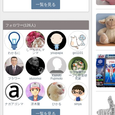
一覧を見る
フォロワー
(126人)
しーちゃんマ
わかるに
ンマ
youpapa
go1101
サラダ男?チ
Kazuto
ープな野菜研
フラワー
atuiomoi
Fujimoto
究家
ナガアゴシマ
冴木隆
ひかる
sinya
一覧を見る