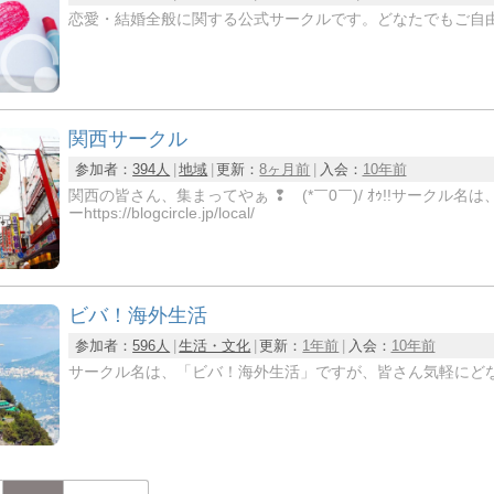
恋愛・結婚全般に関する公式サークルです。どなたでもご自
関西サークル
参加者：
394人
地域
更新：
8ヶ月前
入会：
10年前
関西の皆さん、集まってやぁ ❢ (*￣0￣)/ ｵｩ!!サーク
ーhttps://blogcircle.jp/local/
ビバ！海外生活
参加者：
596人
生活・文化
更新：
1年前
入会：
10年前
サークル名は、「ビバ！海外生活」ですが、皆さん気軽にど