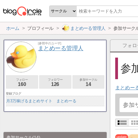
ホーム
プロフィール
まとめーる管理人
参加サーク
[参照中のユーザ]
フォロ
まとめーる管理人
参加
フォロー
フォロワー
参加サークル
160
126
14
まとめー
登録ブログ
月3万稼げるまとめサイト まとめーる
参加サークル
(14)