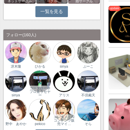
ネットサークル
ークル
婚サークル
一覧を見る
フォロー
(160人)
冴木隆
ひかる
sinya
ぷーこ
コータロー＠
プロ走ラセヤ
sinya
ー
アリス
不倶戴天
エンタメ｜AI
コンテンツ販
野中 あやか
pekico
売マイ…
そら