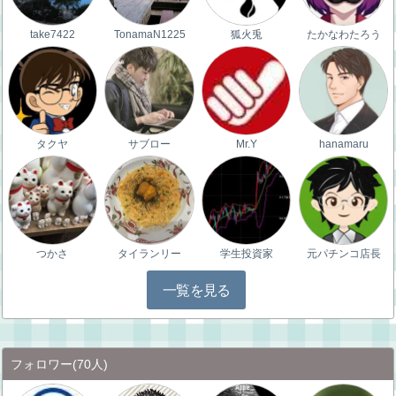
take7422
TonamaN1225
狐火兎
たかなわたろう
タクヤ
サブロー
Mr.Y
hanamaru
つかさ
タイランリー
学生投資家
元パチンコ店長
一覧を見る
フォロワー
(70人)