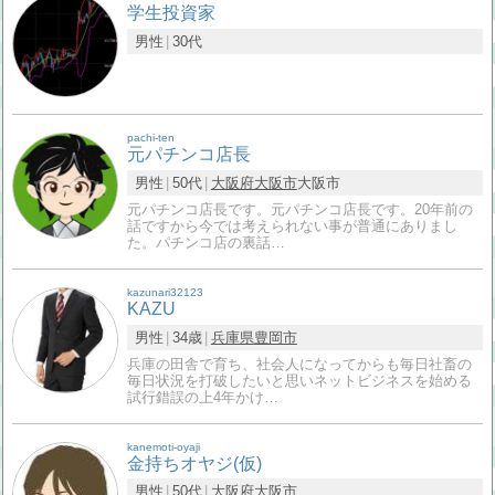
学生投資家
男性
30代
pachi-ten
元パチンコ店長
男性
50代
大阪府
大阪市
大阪市
元パチンコ店長です。元パチンコ店長です。20年前の
話ですから今では考えられない事が普通にありまし
た。パチンコ店の裏話…
kazunari32123
KAZU
男性
34歳
兵庫県
豊岡市
兵庫の田舎で育ち、社会人になってからも毎日社畜の
毎日状況を打破したいと思いネットビジネスを始める
試行錯誤の上4年かけ…
kanemoti-oyaji
金持ちオヤジ(仮)
男性
50代
大阪府
大阪市