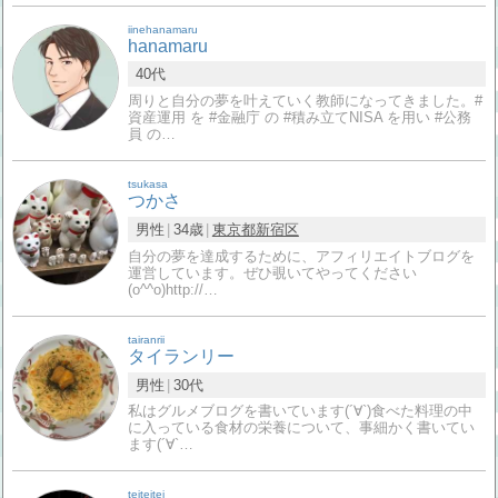
iinehanamaru
hanamaru
40代
周りと自分の夢を叶えていく教師になってきました。#
資産運用 を #金融庁 の #積み立てNISA を用い #公務
員 の…
tsukasa
つかさ
男性
34歳
東京都
新宿区
自分の夢を達成するために、アフィリエイトブログを
運営しています。ぜひ覗いてやってください
(o^^o)http://…
tairanrii
タイランリー
男性
30代
私はグルメブログを書いています(´∀`)食べた料理の中
に入っている食材の栄養について、事細かく書いてい
ます(´∀`…
teiteitei