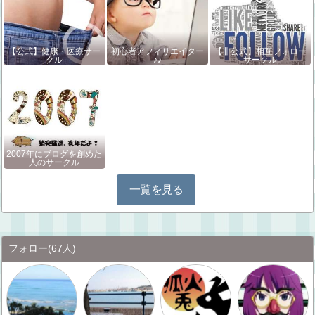
【公式】健康・医療サー
初心者アフィリエイター
【非公式】相互フォロー
クル
♪♪
サークル
2007年にブログを創めた
人のサークル
一覧を見る
フォロー
(67人)