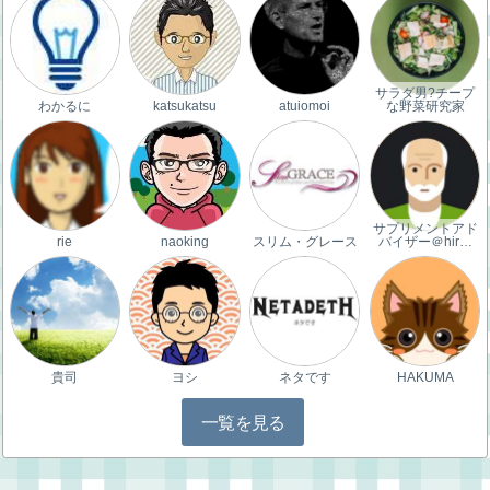
サラダ男?チープ
わかるに
katsukatsu
atuiomoi
な野菜研究家
サプリメントアド
rie
naoking
スリム・グレース
バイザー＠hir…
貴司
ヨシ
ネタです
HAKUMA
一覧を見る