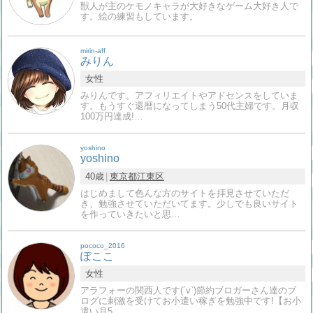
獣人が主のケモノキャラが大好きなゲーム大好き人で
す。絵の練習もしています。
mirin-aff
みりん
女性
みりんです。アフィリエイトやアドセンスをしていま
す。もうすぐ還暦になってしまう50代主婦です。月収
100万円達成!…
yoshino
yoshino
40歳
東京都
江東区
はじめまして色んな方のサイトを拝見させていただ
き、勉強させていただいてます。少しでも良いサイト
を作っていきたいと思…
pococo_2016
ぽここ
女性
アラフォーの関西人です(´v`)節約ブロガーさん達のブ
ログに刺激を受けてお小遣い稼ぎを勉強中です!【お小
遣い月5…