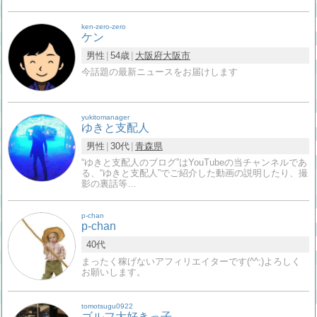
ken-zero-zero
ケン
男性
54歳
大阪府
大阪市
今話題の最新ニュースをお届けします
yukitomanager
ゆきと支配人
男性
30代
青森県
“ゆきと支配人のブログ”はYouTubeの当チャンネルであ
る、“ゆきと支配人”でご紹介した動画の説明したり、撮
影の裏話等…
p-chan
p-chan
40代
まったく稼げないアフィリエイターです(^^;)よろしく
お願いします。
tomotsugu0922
ゴルフ大好きっ子