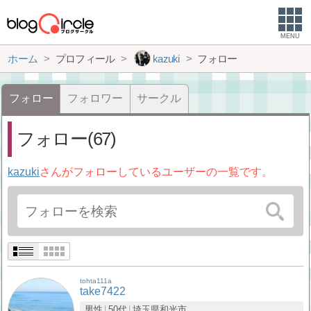
MENU
ホーム
プロフィール
kazuki
フォロー
フォロー
フォロワー
サークル
フォロー(67)
kazuki
さんがフォローしているユーザーの一覧です。
tohta111a
take7422
男性
50代
埼玉県
和光市