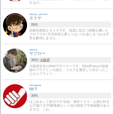
するの…
takuya_okanee
タクヤ
00代
自動売買戦士タクヤです。投資に役立つ情報を書いた
ブログです♪不労所得も夢じゃない!!お金にまつわる不
安を解消しません…
saburo
サブロー
30代
大阪府
大阪府在住のWebデザイナーです。WordPressの技術
録やプラグインの紹介、ブログを運営して分かったこ
とからプライベ…
minagawa
Mr.Y
30代
はじめまして皆川です!自由・海外ドラマ・お酒が好き
な27歳です!円錐角膜という目の病気で手術経験があり
ますが、これ…