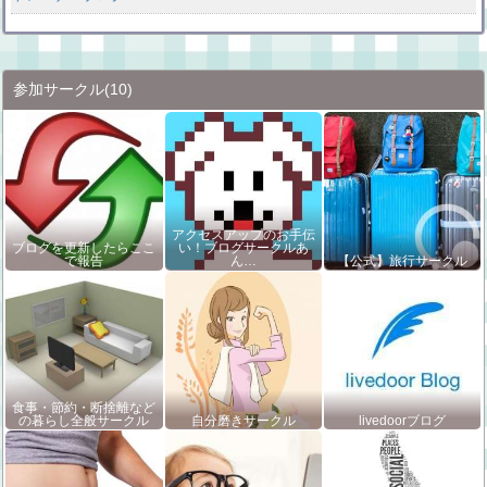
参加サークル
(10)
アクセスアップのお手伝
ブログを更新したらここ
い！ブログサークルあ
で報告
ん…
【公式】旅行サークル
食事・節約・断捨離など
の暮らし全般サークル
自分磨きサークル
livedoorブログ