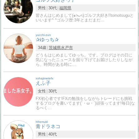
男性
30代
福岡県
皆さんはじめまして(๑˃̵ᴗ˂̵)ゴルフ大好き!!tomotsuguと
いいます^ ^ゴルフ歴:3年とまだまだ…
yucchi-zun
✰ゆっち✰
34歳
茨城県
水戸市
どうもはじめましてゆっち。です。ブログはその日に
気になったニュースを掘り下げてお届けしたりしなが
ら、時間がある時に…
xxhajimetefx
えふ子
女性
30代
FX初心者です!FXの勉強をしながらトレードにも挑戦
するブログを書いてます(`・ω・´)頑張ってます!毎日(な
るべく…
hfremukl
青ドラネコ
男性
40代