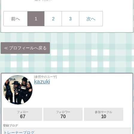
前へ
1
2
3
次へ
プロフィールへ戻る
[参照中のユーザ]
kazuki
フォロー
フォロワー
参加サークル
67
70
10
登録ブログ
トレーナーブログ