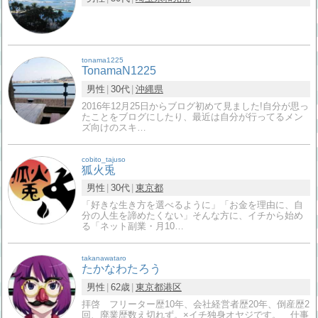
tonama1225
TonamaN1225
男性
30代
沖縄県
2016年12月25日からブログ初めて見ました!自分が思っ
たことをブログにしたり、最近は自分が行ってるメン
ズ向けのスキ…
cobito_tajuso
狐火兎
男性
30代
東京都
「好きな生き方を選べるように」「お金を理由に、自
分の人生を諦めたくない」そんな方に、イチから始め
る「ネット副業・月10…
takanawataro
たかなわたろう
男性
62歳
東京都
港区
拝啓 フリーター歴10年、会社経営者歴20年、倒産歴2
回、廃業歴数え切れず。×イチ独身オヤジです。 仕事