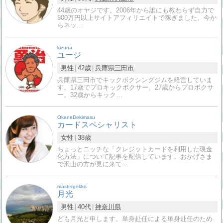
44歳のオヤジです。2006年から誰にも教わらず自力で
800万円以上サイトアフィリエイトで稼ぎました。今か
らネッ…
kizuna
ユージ
男性
42歳
兵庫県
三田市
兵庫県三田市でキックボクシングジムを経営していま
す。17歳でプロキックボクサー。27歳からプロボクサ
ー。32歳からキック…
OkaneDekimasu
カードスペシャリスト
女性
38歳
ちょっとニッチな「クレジットカードを利用した現金
化方法」について記事を配信しています。おかげさま
で沢山の方が見に来て…
mastergekko
月光
男性
40代
神奈川県
ども月光と申します。単身赴任による単身赴任のため