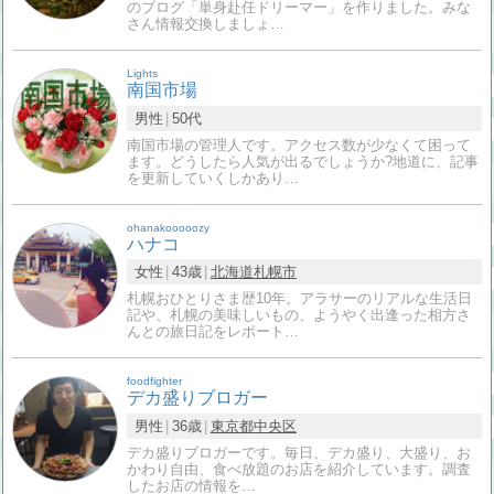
のブログ「単身赴任ドリーマー」を作りました。みな
さん情報交換しましょ…
Lights
南国市場
男性
50代
南国市場の管理人です。アクセス数が少なくて困って
ます。どうしたら人気が出るでしょうか?地道に、記事
を更新していくしかあり…
ohanakooooozy
ハナコ
女性
43歳
北海道
札幌市
札幌おひとりさま歴10年。アラサーのリアルな生活日
記や、札幌の美味しいもの、ようやく出逢った相方さ
んとの旅日記をレポート…
foodfighter
デカ盛りブロガー
男性
36歳
東京都
中央区
デカ盛りブロガーです。毎日、デカ盛り、大盛り、お
かわり自由、食べ放題のお店を紹介しています。調査
したお店の情報を…