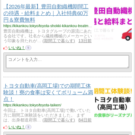
【2026年最新】豊田自動織機期間工
の待遇・給料まとめ｜入社特典60万
円＆寮費無料
https://kikankou.tokyo/toyota-shokki-kikankou-treatment/
豊田自動織機は、トヨタグループの源流にあた
る会社です。社名から繊維機械のメーカーとい
う印象を持たれが…
期間工で暮らす
13日前
いいね！
5
トヨタ自動車(高岡工場)での期間工体
験談！寮の食事は安くてボリューム満
点！
https://kikankou.tokyo/toyota-taiken/
今回は、トヨタ自動車(高岡工場)で働いていた
方に期間工体験談をいただきました。 まず
は、出身都道府県…
期間工で暮らす
84日前
いいね！
3