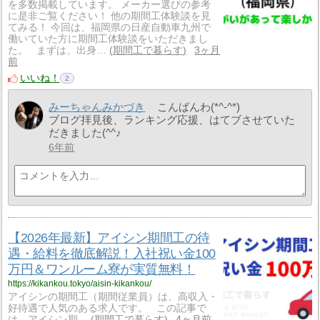
を多数掲載しています。 メーカー選びの参考
に是非ご覧ください！ 他の期間工体験談を見
てみる！ 今回は、福岡県の日産自動車九州で
働いていた方に期間工体験談をいただきまし
た。 まずは、出身…
期間工で暮らす
3ヶ月
前
いいね！
2
みーちゃんみかづき
こんばんわ(*^-^*)
ブログ拝見後、ランキング応援、はてブさせていた
だきました(^^♪
6年前
【2026年最新】アイシン期間工の待
遇・給料を徹底解説！入社祝い金100
万円＆ワンルーム寮が実質無料！
https://kikankou.tokyo/aisin-kikankou/
アイシンの期間工（期間従業員）は、高収入・
好待遇で人気のある求人です。 この記事で
は、アイシン期…
期間工で暮らす
4ヶ月前