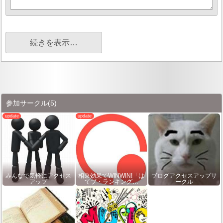
続きを表示…
参加サークル
(5)
みんなで気軽にアクセス
相乗効果でWINWIN!「は
ブログアクセスアップサ
アップ
てブ・ランキング…
ークル