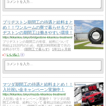
ブリヂストン期間工の待遇と給料まと
め！！ワンルームの寮で暮らせるブリ
ヂストンの期間工は働きやすい環境！
https://kikankou.tokyo/bridgestone-kikankou-treatment/
ブリヂストンの期間工の年収、給料について
時給は1520円のため、残業20時間程度で月の
給料が37万…
期間工で暮らす
1年11ヶ月前
いいね！
4
マツダ期間工の待遇と給料まとめ！！
入社祝い金キャンペーン実施中！
https://kikankou.tokyo/mazda-kikankou-treatment/
入社祝い金キャンペーン実施中！ マツダの期
間工の年収、給料について 最初は日給は9550