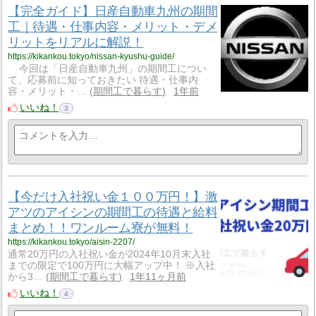
【完全ガイド】日産自動車九州の期間
工｜待遇・仕事内容・メリット・デメ
リットをリアルに解説！
https://kikankou.tokyo/nissan-kyushu-guide/
今回は「日産自動車九州」の期間工につい
て、応募前に知っておきたい 待遇・仕事内
容・メリット・…
期間工で暮らす
1年前
いいね！
3
【今だけ入社祝い金１００万円！】激
アツのアイシンの期間工の待遇と給料
まとめ！！ワンルーム寮が無料！
https://kikankou.tokyo/aisin-2207/
通常20万円の入社祝い金が2024年10月末入社
までの限定で100万円に大幅アップ中！ ※入社
から3…
期間工で暮らす
1年11ヶ月前
いいね！
4