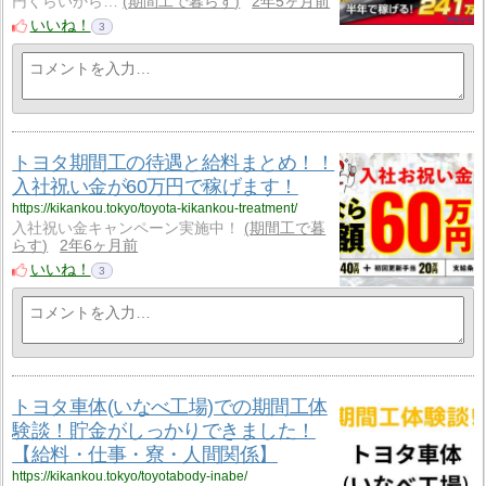
円くらいから…
期間工で暮らす
2年5ヶ月前
いいね！
3
トヨタ期間工の待遇と給料まとめ！！
入社祝い金が60万円で稼げます！
https://kikankou.tokyo/toyota-kikankou-treatment/
入社祝い金キャンペーン実施中！
期間工で暮
らす
2年6ヶ月前
いいね！
3
トヨタ車体(いなべ工場)での期間工体
験談！貯金がしっかりできました！
【給料・仕事・寮・人間関係】
https://kikankou.tokyo/toyotabody-inabe/