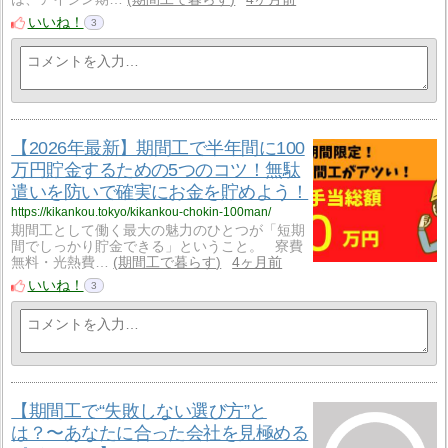
いいね！
3
【2026年最新】期間工で半年間に100
万円貯金するための5つのコツ！無駄
遣いを防いで確実にお金を貯めよう！
https://kikankou.tokyo/kikankou-chokin-100man/
期間工として働く最大の魅力のひとつが「短期
間でしっかり貯金できる」ということ。 寮費
無料・光熱費…
期間工で暮らす
4ヶ月前
いいね！
3
【期間工で“失敗しない選び方”と
は？〜あなたに合った会社を見極める