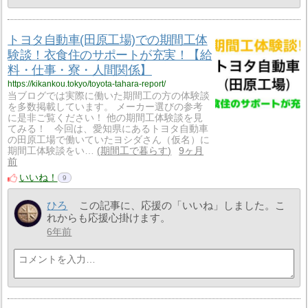
トヨタ自動車(田原工場)での期間工体
験談！衣食住のサポートが充実！【給
料・仕事・寮・人間関係】
https://kikankou.tokyo/toyota-tahara-report/
当ブログでは実際に働いた期間工の方の体験談
を多数掲載しています。 メーカー選びの参考
に是非ご覧ください！ 他の期間工体験談を見
てみる！ 今回は、愛知県にあるトヨタ自動車
の田原工場で働いていたヨシダさん（仮名）に
期間工体験談をい…
期間工で暮らす
9ヶ月
前
いいね！
9
ひろ
この記事に、応援の「いいね」しました。こ
れからも応援心掛けます。
6年前