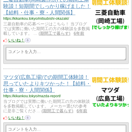
験談！短期間でしっかり稼げました！
【給料・仕事・寮・人間関係】
https://kikankou.tokyo/mitsubishi-okazaki/
三菱自動車の応募ページはこちら！ 当ブログ
では実際に働いた期間工の方の体験談を多数掲
載しています。 …
期間工で暮らす
6年前
いいね！
6
マツダ(広島工場)での期間工体験談！
思っていたよりキツかった！【給料・
仕事・寮・人間関係】
https://kikankou.tokyo/mazda-report/
当ブログでは実際に働いた期間工の方の体験談
を多数掲載しています。 メーカー選びの参考
に是非ご覧くださ…
期間工で暮らす
6年前
いいね！
6