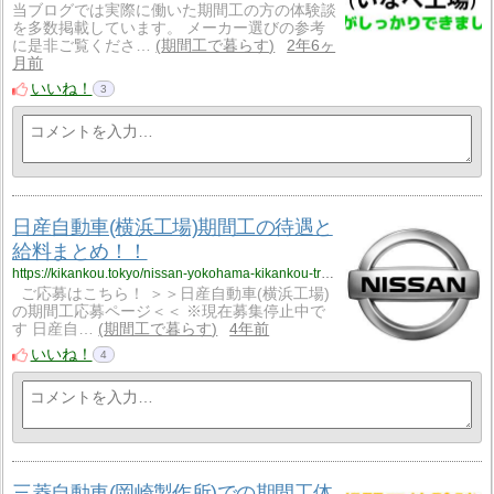
当ブログでは実際に働いた期間工の方の体験談
を多数掲載しています。 メーカー選びの参考
に是非ご覧くださ…
期間工で暮らす
2年6ヶ
月前
いいね！
3
日産自動車(横浜工場)期間工の待遇と
給料まとめ！！
https://kikankou.tokyo/nissan-yokohama-kikankou-treatment/
ご応募はこちら！ ＞＞日産自動車(横浜工場)
の期間工応募ページ＜＜ ※現在募集停止中で
す 日産自…
期間工で暮らす
4年前
いいね！
4
三菱自動車(岡崎製作所)での期間工体