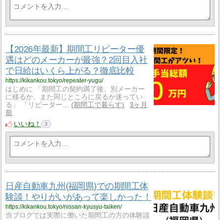
【2026年最新】期間工リピーター優
遇はどのメーカーが最強？2回目入社
で日給はいくら上がる？徹底比較
https://kikankou.tokyo/repeater-yugu/
はじめに 「期間工の契約満了後、別メーカー
に移るか、また同じところに戻るか迷ってい
る」 「リピーター…
期間工で暮らす
3ヶ月
前
いいね！
3
日産自動車九州(福岡県)での期間工体
験談！やりがいがあって楽しかった！
https://kikankou.tokyo/nissan-kyusyu-taiken/
当ブログでは実際に働いた期間工の方の体験談