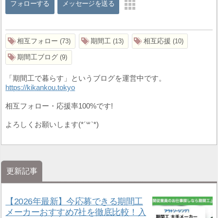
フォローする
メッセージを送る
相互フォロー
期間工
相互応援
73
13
10
期間工ブログ
9
「期間工で暮らす」というブログを運営中です。
https://kikankou.tokyo
相互フォロー・応援率100%です!
よろしくお願いします(*´꒳`*)
更新記事
【2026年最新】今応募できる期間工
メーカーおすすめ7社を徹底比較！入