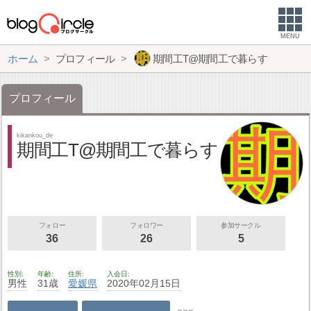
MENU
ホーム
プロフィール
期間工T@期間工で暮らす
プロフィール
kikankou_de
期間工T@期間工で暮らす
フォロー
フォロワー
参加サークル
36
26
5
性別
年齢
住所
入会日
男性
31歳
愛媛県
2020年02月15日