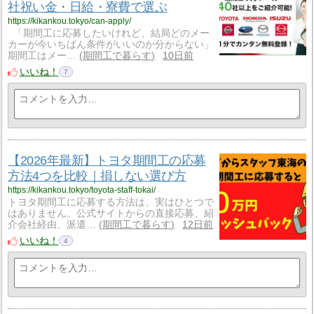
社祝い金・日給・寮費で選ぶ
https://kikankou.tokyo/can-apply/
「期間工に応募したいけれど、結局どのメー
カーが今いちばん条件がいいのか分からない」
期間工はメー…
期間工で暮らす
10日前
いいね！
7
【2026年最新】トヨタ期間工の応募
方法4つを比較｜損しない選び方
https://kikankou.tokyo/toyota-staff-tokai/
トヨタ期間工に応募する方法は、実はひとつで
はありません。公式サイトからの直接応募、紹
介会社経由、派遣…
期間工で暮らす
12日前
いいね！
4