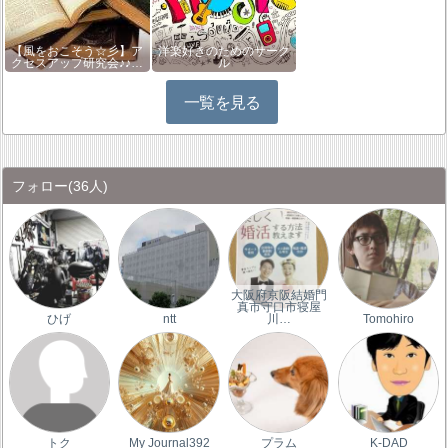
【風をおこそう☆彡】ア
洋楽好きのためのサーク
クセスアップ研究会♪♪…
ル
一覧を見る
フォロー
(36人)
大阪府京阪結婚門
真市守口市寝屋
ひげ
ntt
川…
Tomohiro
トク
My Journal392
プラム
K-DAD