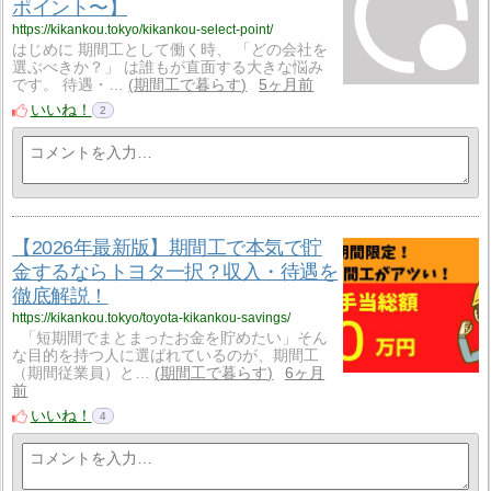
ポイント〜】
https://kikankou.tokyo/kikankou-select-point/
はじめに 期間工として働く時、 「どの会社を
選ぶべきか？」 は誰もが直面する大きな悩み
です。 待遇・…
期間工で暮らす
5ヶ月前
いいね！
2
【2026年最新版】期間工で本気で貯
金するならトヨタ一択？収入・待遇を
徹底解説！
https://kikankou.tokyo/toyota-kikankou-savings/
「短期間でまとまったお金を貯めたい」そん
な目的を持つ人に選ばれているのが、期間工
（期間従業員）と…
期間工で暮らす
6ヶ月
前
いいね！
4