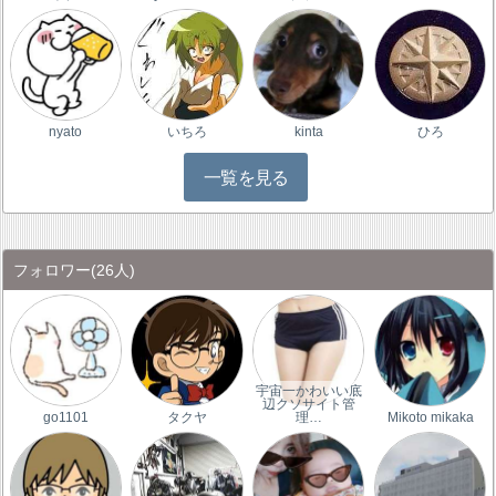
nyato
いちろ
kinta
ひろ
一覧を見る
フォロワー
(26人)
宇宙一かわいい底
辺クソサイト管
go1101
タクヤ
理…
Mikoto mikaka