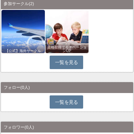
参加サークル
(2)
資格取得でモチベーショ
【公式】海外サークル
ンUP
一覧を見る
フォロー
(0人)
一覧を見る
フォロワー
(0人)