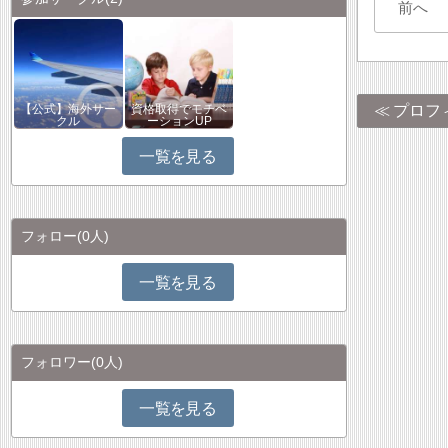
前へ
プロフ
【公式】海外サー
資格取得でモチベ
クル
ーションUP
一覧を見る
フォロー
(0人)
一覧を見る
フォロワー
(0人)
一覧を見る