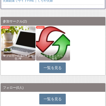
夫婦副業でサイドFIRE｜くろや夫婦
参加サークル
(2)
💙ブロガー応援&更新報
ブログを更新したらここ
告♪💙
で報告
一覧を見る
フォロー
(0人)
一覧を見る