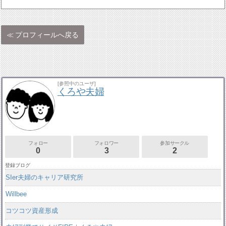
プロフィールへ戻る
[参照中のユーザ]
くろや夫婦
フォロー
フォロワー
参加サークル
0
3
2
登録ブログ
SIer夫婦のキャリア研究所
Willbee
コツコツ資産形成