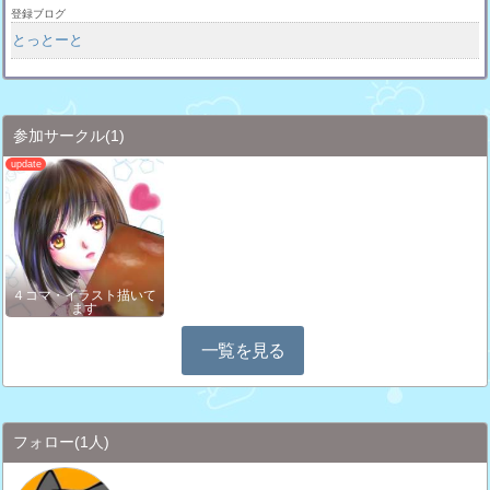
登録ブログ
とっとーと
参加サークル
(1)
４コマ・イラスト描いて
ます
一覧を見る
フォロー
(1人)