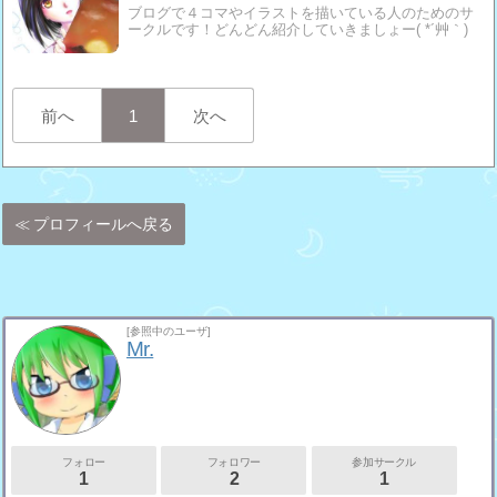
ブログで４コマやイラストを描いている人のためのサ
ークルです！どんどん紹介していきましょー( *´艸｀)
前へ
1
次へ
プロフィールへ戻る
[参照中のユーザ]
Mr.
フォロー
フォロワー
参加サークル
1
2
1